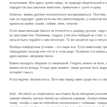
испытанием. Или здесь нужен зверь, по природе общительный и к
породистое выставочное животное, привычное к суете и шуму.
Конечно, зверек должен положительно восприниматься. Поэтому м
нам не подходят: даже если мы им симпатизируем, у клиентов мо
идеальны рыбки, кошки, собаки, пони, попугаи.
Если наши меньшие братья не относятся к разряду ручных, надо
их пространства. Например, гладить уток или лебедей не стоит, и
нельзя было подойти к ним вплотную. То же касается кур и петух
Вообще комфортные условия – это наше все. Если животному тре
оборудовать вольер или что-то в этом роде. Особенно это важно 
дрессировке, например белок.
Важно наладить общение со зверюшкой. Гладить можно не всех, н
можно почти всегда. И еще один момент: зверя должно быть видно
потеряет смысл.
И последнее: безопасность. Все-таки перед нами существо со св
Кейс. На одной из спортивных выставок была обширная уличная 
зимней одежды катали детей на собачьей упряжке. Хозяин ездов
тому, чтобы к ним не подходили посетители с собаками: севе