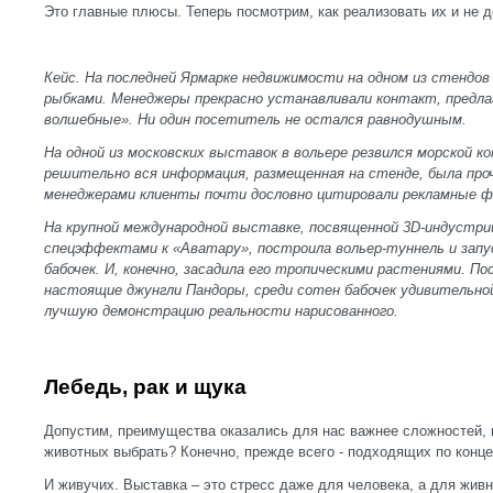
Это главные плюсы. Теперь посмотрим, как реализовать их и не д
Кейс. На последней Ярмарке недвижимости на одном из стендо
рыбками. Менеджеры прекрасно устанавливали контакт, предла
волшебные». Ни один посетитель не остался равнодушным.
На одной из московских выставок в вольере резвился морской к
решительно вся информация, размещенная на стенде, была проч
менеджерами клиенты почти дословно цитировали рекламные ф
На крупной международной выставке, посвященной 3
D-индустри
спецэффектами к «Аватару», построила вольер-туннель и запу
бабочек. И, конечно, засадила его тропическими растениями. П
настоящие джунгли Пандоры, среди сотен бабочек удивительно
лучшую демонстрацию реальности нарисованного.
Лебедь, рак и щука
Допустим, преимущества оказались для нас важнее сложностей, 
животных выбрать? Конечно, прежде всего - подходящих по конце
И живучих. Выставка – это стресс даже для человека, а для жив