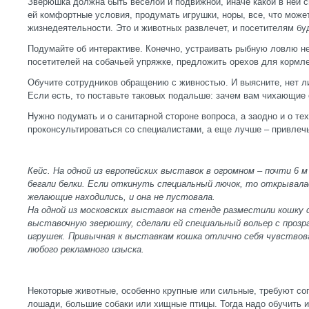
Зверюшка должна быть веселой и подвижной, иначе какой в ней 
ей комфортные условия, продумать игрушки, норы, все, что може
жизнедеятельности. Это и животных развлечет, и посетителям бу
Подумайте об интерактиве. Конечно, устраивать рыбную ловлю не
посетителей на собачьей упряжке, предложить орехов для кормлен
Обучите сотрудников обращению с живностью. И выясните, нет л
Если есть, то поставьте таковых подальше: зачем вам чихающие
Нужно подумать и о санитарной стороне вопроса, а заодно и о те
проконсультироваться со специалистами, а еще лучше – привлечь
Кейс. На одной из европейских выставок в огромном – почти 6 м
бегали белки. Если откинуть специальный лючок, то открывала
желающие находились, и она не пустовала.
На одной из московских выставок на стенде разместили кошку
выставочную зверюшку, сделали ей специальный вольер с прозр
игрушек. Привычная к выставкам кошка отлично себя чувствов
любого рекламного изыска.
Некоторые животные, особенно крупные или сильные, требуют с
лошади, большие собаки или хищные птицы. Тогда надо обучить и