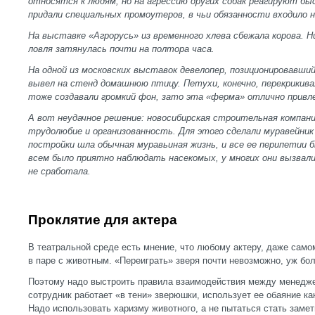
относятся к людям, но на агрессию других собак реагируют бы
придали специальных промоутеров, в чьи обязанности входило 
На выставке «Агрорусь» из временного хлева сбежала корова. Н
ловля затянулась почти на полтора часа.
На одной из московских выставок девелопер, позиционировавший
вывел на стенд домашнюю птицу. Петухи, конечно, перекрикива
тоже создавали громкий фон, зато эта «ферма» отлично привле
А вот неудачное решение: новосибирская строительная компан
трудолюбие и организованность. Для этого сделали муравейник
постройки шла обычная муравьиная жизнь, и все ее перипетии 
всем было приятно наблюдать насекомых, у многих они вызвали
не сработала.
Проклятие для актера
В театральной среде есть мнение, что любому актеру, даже само
в паре с животным. «Переиграть» зверя почти невозможно, уж бо
Поэтому надо выстроить правила взаимодействия между менедже
сотрудник работает «в тени» зверюшки, использует ее обаяние ка
Надо использовать харизму животного, а не пытаться стать заме