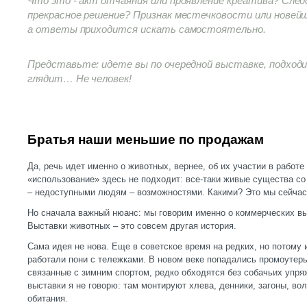
Что это - акт отчаяния или проявление креатива? Сле
прекрасное решение? Признак местечковости или новей
а ответы приходится искать самостоятельно.
Представьте: идете вы по очередной выставке, подходи
глядит… Не человек!
Братья наши меньшие по продажам
Да, речь идет именно о животных, вернее, об их участии в работе
«использование» здесь не подходит: все-таки живые существа со
– недоступными людям – возможностями. Какими? Это мы сейча
Но сначала важный нюанс: мы говорим именно о коммерческих в
Выставки животных – это совсем другая история.
Сама идея не нова. Еще в советское время на редких, но потому
работали пони с тележками. В новом веке попадались промоутеры
связанные с зимним спортом, редко обходятся без собачьих упр
выставки я не говорю: там монтируют хлева, денники, загоны, во
обитания.