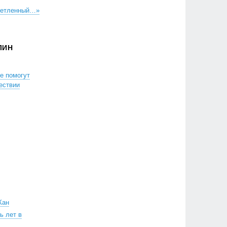
 нетленный…»
ЛИН
ые помогут
ествии
Кан
ь лет в