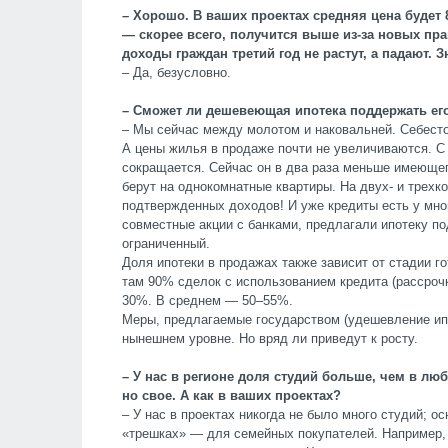
– Хорошо. В ваших проектах средняя цена будет 8
— скорее всего, получится выше из-за новых пр
доходы граждан третий год не растут, а падают. 
– Да, безусловно.
– Сможет ли дешевеющая ипотека поддержать ег
– Мы сейчас между молотом и наковальней. Себесто
А цены жилья в продаже почти не увеличиваются. С
сокращается. Сейчас он в два раза меньше имеюще
берут на однокомнатные квартиры. На двух- и трех
подтвержденных доходов! И уже кредиты есть у мно
совместные акции с банками, предлагали ипотеку по
ограниченный.
Доля ипотеки в продажах также зависит от стадии г
там 90% сделок с использованием кредита (рассроч
30%. В среднем — 50–55%.
Меры, предлагаемые государством (удешевление ипо
нынешнем уровне. Но вряд ли приведут к росту.
– У нас в регионе доля студий больше, чем в л
но свое. А как в ваших проектах?
– У нас в проектах никогда не было много студий; о
«трешках» — для семейных покупателей. Например, 