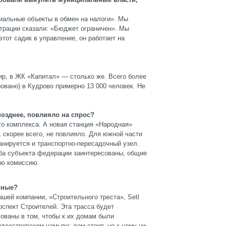
иальные объекты в обмен на налоги». Мы
трации сказали: «Бюджет ограничен». Мы
тот садик в управление, он работает на
тир, в ЖК «Капитал» — столько же. Всего более
овано) в Кудрово примерно 13 000 человек. Не
 позднее, повлияло на спрос?
го комплекса. А новая станция «Народная»
, скорее всего, не повлияло. Для южной части
анируется и транспортно-пересадочный узел.
 Оба субъекта федерации заинтересованы, общие
ую комиссию.
вные?
шей компании, «Строительного треста», Setl
спект Строителей. Эта трасса будет
ованы в том, чтобы к их домам были
леостровском намыве: дом стоит, но к нему ни