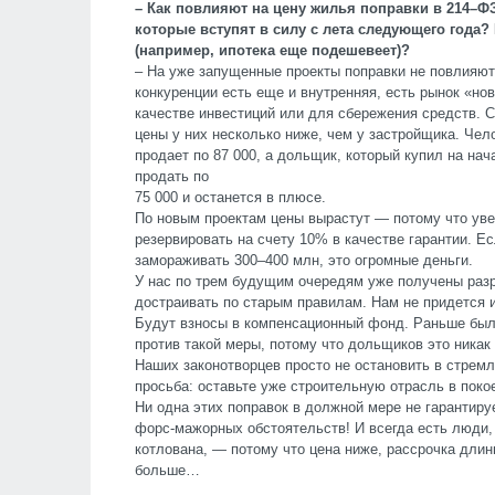
– Как повлияют на цену жилья поправки в 214–Ф
которые вступят в силу с лета следующего года?
(например, ипотека еще подешевеет)?
– На уже запущенные проекты поправки не повлияю
конкуренции есть еще и внутренняя, есть рынок «но
качестве инвестиций или для сбережения средств. С
цены у них несколько ниже, чем у застройщика. Чел
продает по 87 000, а дольщик, который купил на нач
продать по
75 000 и останется в плюсе.
По новым проектам цены вырастут — потому что уве
резервировать на счету 10% в качестве гарантии. 
замораживать 300–400 млн, это огромные деньги.
У нас по трем будущим очередям уже получены разр
достраивать по старым правилам. Нам не придется и
Будут взносы в компенсационный фонд. Раньше бы
против такой меры, потому что дольщиков это никак
Наших законотворцев просто не остановить в стремл
просьба: оставьте уже строительную отрасль в поко
Ни одна этих поправок в должной мере не гарантиру
форс-мажорных обстоятельств! И всегда есть люди,
котлована, — потому что цена ниже, рассрочка длинн
больше…