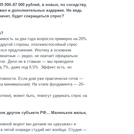
5 000–87 000 рублей, в новых, по соседству,
авил и дополнительных издержек. Но ведь
Значит, будет сокращаться спрос?
о?
имость за два года возросла примерно на 20%.
 другой стороны, платежеспособный спрос
гося предложения. Ипотеку в основном
комнатные — редко, не хватает официально
гих. Дело не в ставках — мы проводили
д 7%, даже под 6,5%. Эффект есть, но
отовности. Если дом уже практически готов —
ка минимальная). На этапе фундамента — 20–
теки), может быть, помогут удержать спрос на
юбом другом субъекте РФ… Маленькое жилье,
сновной акцент мы делаем на «двушках» и
в пятой очереди студий нет вообще. Студия —