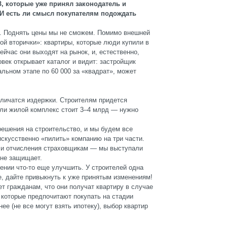
З, которые уже принял законодатель и
 И есть ли смысл покупателям подождать
т. Поднять цены мы не сможем. Помимо внешней
вой вторички»: квартиры, которые люди купили в
ейчас они выходят на рынок, и, естественно,
овек открывает каталог и видит: застройщик
альном этапе по 60 000 за «квадрат», может
личатся издержки. Строителям придется
Если жилой комплекс стоит 3–4 млрд — нужно
ешения на строительство, и мы будем все
скусственно «пилить» компанию на три части.
ли отчисления страховщикам — мы выступали
 не защищает.
ении что-то еще улучшить. У строителей одна
е, дайте привыкнуть к уже принятым изменениям!
ет гражданам, что они получат квартиру в случае
 которые предпочитают покупать на стадии
ее (не все могут взять ипотеку), выбор квартир