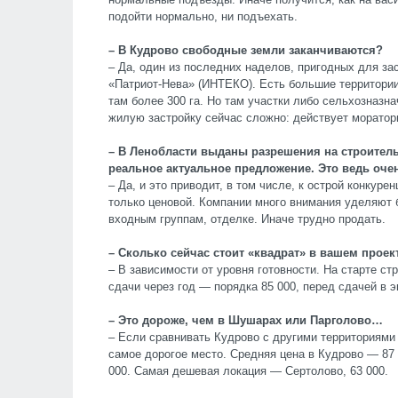
подойти нормально, ни подъехать.
– В Кудрово свободные земли заканчиваются?
– Да, один из последних наделов, пригодных для за
«Патриот-Нева» (ИНТЕКО). Есть большие территории
там более 300 га. Но там участки либо сельхозназн
жилую застройку сейчас сложно: действует моратори
– В Ленобласти выданы разрешения на строител
реальное актуальное предложение. Это ведь оче
– Да, и это приводит, в том числе, к острой конкур
только ценовой. Компании много внимания уделяют 
входным группам, отделке. Иначе трудно продать.
– Сколько сейчас стоит «квадрат» в вашем проек
– В зависимости от уровня готовности. На старте ст
сдачи через год — порядка 85 000, перед сдачей в 
– Это дороже, чем в Шушарах или Парголово…
– Если сравнивать Кудрово с другими территориями
самое дорогое место. Средняя цена в Кудрово — 87 
000. Самая дешевая локация — Сертолово, 63 000.