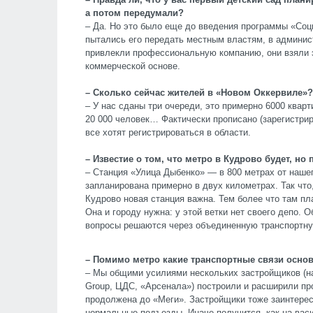
а потом передумали?
– Да. Но это было еще до введения программы «Соц
пытались его передать местным властям, в админис
привлекли профессиональную компанию, они взяли э
коммерческой основе.
– Сколько сейчас жителей в «Новом Оккервиле»?
– У нас сданы три очереди, это примерно 6000 квар
20 000 человек… Фактически прописано (зарегистрир
все хотят регистрироваться в области.
– Известие о том, что метро в Кудрово будет, но
– Станция «Улица Дыбенко» — в 800 метрах от наше
запланирована примерно в двух километрах. Так что
Кудрово новая станция важна. Тем более что там пл
Она и городу нужна: у этой ветки нет своего депо.
вопросы решаются через объединенную транспортн
– Помимо метро какие транспортные связи осно
– Мы общими усилиями нескольких застройщиков (на
Group, ЦДС, «Арсенала») построили и расширили про
продолжена до «Меги». Застройщики тоже заинтерес
нормальные подъезды. Иначе получится, как на васи