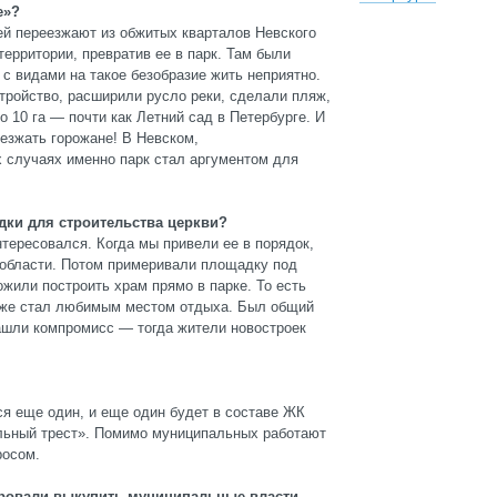
е»?
й переезжают из обжитых кварталов Невского
ерритории, превратив ее в парк. Там были
с видами на такое безобразие жить неприятно.
ройство, расширили русло реки, сделали пляж,
 10 га — почти как Летний сад в Петербурге. И
иезжать горожане! В Невском,
х случаях именно парк стал аргументом для
дки для строительства церкви?
нтересовался. Когда мы привели ее в порядок,
нобласти. Потом примеривали площадку под
или построить храм прямо в парке. То есть
 уже стал любимым местом отдыха. Был общий
Нашли компромисс — тогда жители новостроек
ся еще один, и еще один будет в составе ЖК
льный трест». Помимо муниципальных работают
росом.
нировали выкупить муниципальные власти,