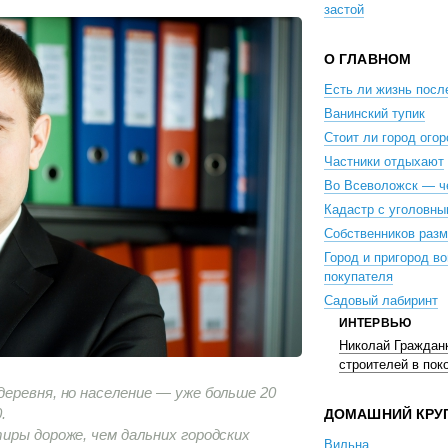
застой
О ГЛАВНОМ
Есть ли жизнь пос
Ванинский тупик
Стоит ли город ого
Частники отдыхают
Во Всеволожск — ч
Кадастр с уголовны
Собственников разм
Город и пригород в
покупателя
Садовый лабиринт
ИНТЕРВЬЮ
Николай Гражданк
строителей в пок
еревня, но население — уже больше 20
.
ДОМАШНИЙ КРУ
иры дороже, чем дальних городских
Вильна