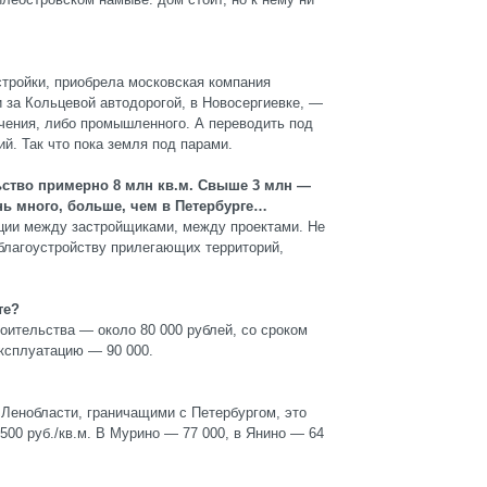
стройки, приобрела московская компания
 за Кольцевой автодорогой, в Новосергиевке, —
ачения, либо промышленного. А переводить под
й. Так что пока земля под парами.
ьство примерно 8 млн кв.м. Свыше 3 млн —
нь много, больше, чем в Петербурге…
енции между застройщиками, между проектами. Не
благоустройству прилегающих территорий,
те?
роительства — около 80 000 рублей, со сроком
эксплуатацию — 90 000.
 Ленобласти, граничащими с Петербургом, это
500 руб./кв.м. В Мурино — 77 000, в Янино — 64