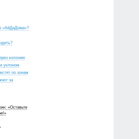
ле «АйДаДома»?
родить?
ерез колонию
м уклоном
естят по зонам
оюют за
ин: «Оставьте
ое!»
Г