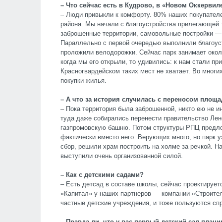
– Что сейчас есть в Кудрово, в «Новом Оккервил
– Люди привыкли к комфорту. 80% наших покупателе
района. Мы начали с благоустройства прилегающей т
заброшенные территории, самовольные постройки — 
Параллельно с первой очередью выполнили благоуст
проложили велодорожки. Сейчас парк занимает около
когда мы его открыли, то удивились: к нам стали пр
Красногвардейском таких мест не хватает. Во многи
покупки жилья.
– А что за история случилась с переносом площа
– Пока территория была заброшенной, никто ею не и
туда даже собирались перенести правительство Ле
газпромовскую башню. Потом структуры РПЦ предлож
фактически вместо него. Верующих много, но парк
сбор, решили храм построить на холме за речкой. 
выступили очень организованной силой.
– Как с детскими садами?
– Есть детсад в составе школы, сейчас проектирует
«Капитал» у наших партнеров — компании «Строите
частные детские учреждения, и тоже пользуются сп
– Правда ли, что у вас первый детский сад пла