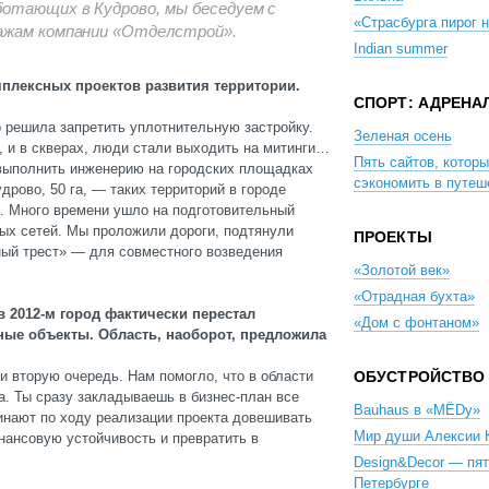
отающих в Кудрово, мы беседуем с
«Страсбурга пирог
дажам компании «Отделстрой».
Indian summer
плексных проектов развития территории.
СПОРТ: АДРЕНА
 решила запретить уплотнительную застройку.
Зеленая осень
, и в скверах, люди стали выходить на митинги…
Пять сайтов, котор
 выполнить инженерию на городских площадках
сэкономить в путеш
рово, 50 га, — таких территорий в городе
в. Много времени ушло на подготовительный
ных сетей. Мы проложили дороги, подтянули
ПРОЕКТЫ
ный трест» — для совместного возведения
«Золотой век»
«Отрадная бухта»
в 2012-м город фактически перестал
«Дом с фонтаном»
ые объекты. Область, наоборот, предложила
и вторую очередь. Нам помогло, что в области
ОБУСТРОЙСТВО
а. Ты сразу закладываешь в бизнес-план все
Bauhaus в «МЁDу»
инают по ходу реализации проекта довешивать
Мир души Алексии 
нансовую устойчивость и превратить в
Design&Decor — пят
Петербурге