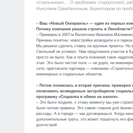
«спальниках»… О проблемах строителей, раб
Николаем Гражданкиным, директором по про
– Ваш «Новый Оккервиль» — один из первых ком
Почему компания решила строить в Ленобласти?
– Примерно в 2007-м Валентина Ивановна Матвиенко
Причины понятны: новостройки возводили и в парках
Мы решили сделать ставку на крупные проекты. Но
Смольный не успевал. Нам предложили участок в Куд
просто не было. Как и опыта освоения таких надело
этап. Это было чистое поле — ни дорог, ни инженер
сети, пригласили партнера — компанию «Строитель
инженерных и социальных объектов.
– Потом появилась и вторая причина: примерно 
оплачивать возведенные застройщиком социальн
программу «Социалка в обмен на налоги».
– Это было позднее, к этому моменту мы уже строил
были четкие правила. Это самое главное для бизнес
расходы. А в городе — как договоришься. Когда нач
дополнительные траты, это может пошатнуть его фи
долгострой.