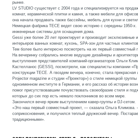
рынке.
LV STUDIO существует с 2004 года и специализируется на прода
комнат, керамической плитки и камня, а также мебели для офисов
она начала продавать также бассейны, мебель для кухни и свети
Немецкая фабрика ТЕСЕ ведет свою историю с середины 1950-х.
инженерные системы для оснащения дома.
Gessi уже более 20 лет проектирует и производит эксклюзивные и
интерьеров ванных комнат, кухонь, SPA-зон для частных клиентов
Тем более было интересно посмотреть на их первый совместный п
На вечеринку собрались многие ведущие дизайнеры и архитекто
выступления представителей компаний-организаторов Ольги Кли
Кастелланос (GESSI), посмотрели, как специалисты компании «
конструкции TECE. А гвоздем вечера, конечно, стала прекрасная
Projector magazine и студии «Проектор») о стиле немецкой групп
одноименном институте в Германии, и его рассказ об истории воз
помог присутствовавшим почувствовать своеобразие стиля и подхо
которых до сих пор есть немало поклонников во всем мире.
Закончился вечер ярким выступлением кавер-группы и DJ-сетом.
«Это наш первый совместный проект, — сказала Ольга Климова.
соприкосновения, и получился теплый дружеский вечер. Постара
традиционными».