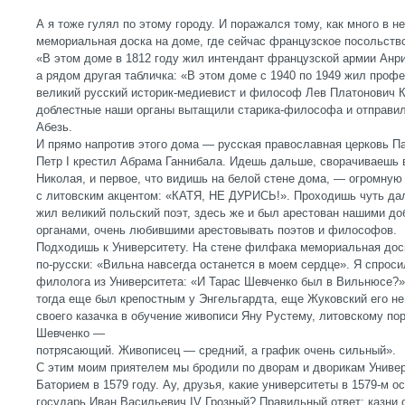
А я тоже гулял по этому городу. И поражался тому, как много в 
мемориальная доска на доме, где сейчас французское посольство
«В этом доме в 1812 году жил интендант французской армии Анр
а рядом другая табличка: «В этом доме с 1940 по 1949 жил проф
великий русский историк-медиевист и философ Лев Платонович К
доблестные наши органы вытащили старика-философа и отправил
Абезь.
И прямо напротив этого дома — русская православная церковь Па
Петр I крестил Абрама Ганнибала. Идешь дальше, сворачиваешь 
Николая, и первое, что видишь на белой стене дома, — огромную
с литовским акцентом: «КАТЯ, НЕ ДУРИСЬ!». Проходишь чуть да
жил великий польский поэт, здесь же и был арестован нашими д
органами, очень любившими арестовывать поэтов и философов.
Подходишь к Университету. На стене филфака мемориальная до
по-русски: «Вильна навсегда останется в моем сердце». Я спроси
филолога из Университета: «И Тарас Шевченко был в Вильнюсе?» 
тогда еще был крепостным у Энгельгардта, еще Жуковский его не
своего казачка в обучение живописи Яну Рустему, литовскому по
Шевченко —
потрясающий. Живописец — средний, а график очень сильный».
С этим моим приятелем мы бродили по дворам и дворикам Униве
Баторием в 1579 году. Ау, друзья, какие университеты в 1579-м 
государь Иван Васильевич IV Грозный? Правильный ответ: казни