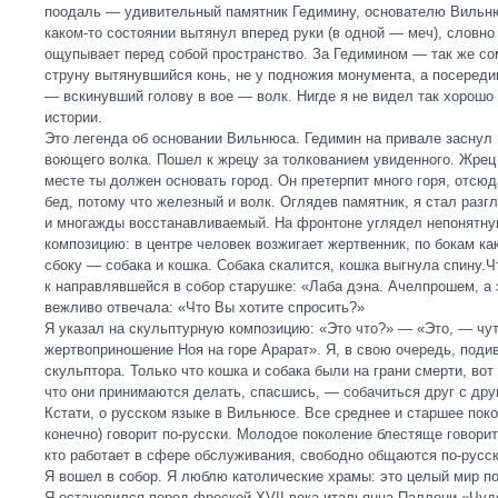
поодаль — удивительный памятник Гедимину, основателю Вильн
каком-то состоянии вытянул вперед руки (в одной — меч), словно
ощупывает перед собой пространство. За Гедимином — так же с
струну вытянувшийся конь, не у подножия монумента, а посереди
— вскинувший голову в вое — волк. Нигде я не видел так хорошо
истории.
Это легенда об основании Вильнюса. Гедимин на привале заснул 
воющего волка. Пошел к жрецу за толкованием увиденного. Жрец 
месте ты должен основать город. Он претерпит много горя, отсюд
бед, потому что железный и волк. Оглядев памятник, я стал раз
и многажды восстанавливаемый. На фронтоне углядел непонятну
композицию: в центре человек возжигает жертвенник, по бокам ка
сбоку — собака и кошка. Собака скалится, кошка выгнула спину.Ч
к направлявшейся в собор старушке: «Лаба дэна. Ачелпрошем, 
вежливо отвечала: «Что Вы хотите спросить?»
Я указал на скульптурную композицию: «Это что?» — «Это, — чу
жертвоприношение Ноя на горе Арарат». Я, в свою очередь, поди
скульптора. Только что кошка и собака были на грани смерти, вот
что они принимаются делать, спасшись, — собачиться друг с др
Кстати, о русском языке в Вильнюсе. Все среднее и старшее поко
конечно) говорит по-русски. Молодое поколение блестяще говорит 
кто работает в сфере обслуживания, свободно общаются по-русск
Я вошел в собор. Я люблю католические храмы: это целый мир п
Я остановился перед фреской XVII века итальянца Паллони «Чуд