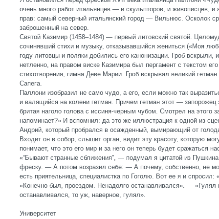
очень много работ итальянцев — и скульпторов, и живописцев, и
прав: самый северный итальянский город — Вильнюс. Осколок с
заброшенный на север.
Святой Казимир (1458–1484) — первый литовский святой. Целому
сочинявший стихи и музыку, отказывавшийся жениться («Моя любо
году литовцы и поляки добились его канонизации. Гроб вскрыли, и
нетленно, на правом виске Казимира был пергамент с текстом его
стихотворения, гимна Деве Марии. Гроб вскрывал великий гетман
Сапега.
Паллони изобразил не само чудо, а его, если можно так выразить
и валящийся на колени гетман. Причем гетман этот — запорожец
бритая наголо голова с иссиня-черным чубом. Смотрел на этого з
напоминает?» И вспомнил: да это же иллюстрация к одной из сце
Андрий, который пробрался в осажденный, вымирающий от голода
Входит он в собор, слышит орган, видит эту красоту, которую мог
понимает, что это его мир и за него он теперь будет сражаться на
«“Бывают странные сближения”, — подумал я цитатой из Пушкина.
фреску. — А потом возразил себе: — А почему, собственно, не м
есть приятельница, специалистка по Гоголю. Вот ее я и спросил:
«Конечно был, проездом. Ненадолго останавливался». — «Гулял 
останавливался, то уж, наверное, гулял».
Университет