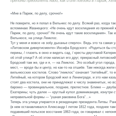
препоны преодолеть надо, как и для поездки в Париж, Хе
«Мне в Париж, по делу, срочно!»
Не поверите, но я попал в Вильнюс по делу. Всякий раз, когда та
вспоминаю Жванецкого: «Не очень идут восклицания из прежней ж
Париж, по делу, срочно!” Не очень идут такие восклицания». Так и
Вильнюсе, на улице Леиклос.
Тут у меня и вовсе «в зобу дыханье сперло». Ведь это та самая 
«Литовском дивертисменте» Иосифа Бродского: «Родиться бы сто 
перины, / глазеть в окно и видеть сад, / кресты двуглавой Кате
об этой улице? А об этом написал его друг, прекрасный литовски
Бродский там же, где и я, — на Леиклос. Это особый угол города
мест, — вроде бы и центр, но как-то на отшибе. Там некогда жил
вильнюсских костелов. Слово “леиклос” означает “литейный”, то 
Литейный, на котором Бродский жил в Ленинграде, и это нам каз
стоят два костела, они не принадлежат к числу знаменитых, но 
барокко — провинциальное, позднее, прелестное. Ближе — двуб
Екатерины; чуть далее — круглый купол доминиканцев, изнутри ст
неправильной формы — “ушная раковина Бога”…»
Теперь эта улица упирается в резиденцию президента Литвы. Ран
(в нем останавливался Александр I летом 1812 года, позднее та
подавивший польское восстание 1863 года; он говаривал с непон