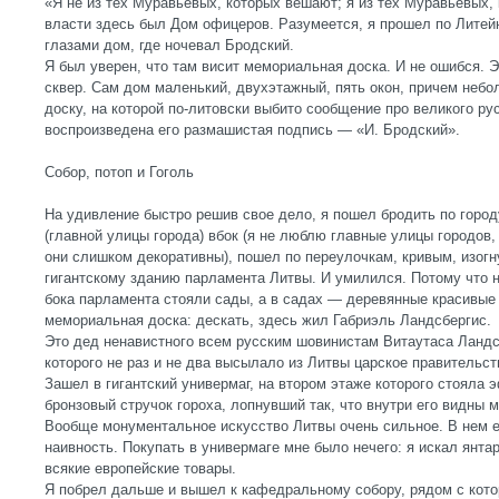
«Я не из тех Муравьевых, которых вешают; я из тех Муравьевых, 
власти здесь был Дом офицеров. Разумеется, я прошел по Литей
глазами дом, где ночевал Бродский.
Я был уверен, что там висит мемориальная доска. И не ошибся. Э
сквер. Сам дом маленький, двухэтажный, пять окон, причем неб
доску, на которой по-литовски выбито сообщение про великого рус
воспроизведена его размашистая подпись — «И. Бродский».
Собор, потоп и Гоголь
На удивление быстро решив свое дело, я пошел бродить по город
(главной улицы города) вбок (я не люблю главные улицы городов, 
они слишком декоративны), пошел по переулочкам, кривым, изог
гигантскому зданию парламента Литвы. И умилился. Потому что н
бока парламента стояли сады, а в садах — деревянные красивые 
мемориальная доска: дескать, здесь жил Габриэль Ландсбергис.
Это дед ненавистного всем русским шовинистам Витаутаса Ландсб
которого не раз и не два высылало из Литвы царское правительст
Зашел в гигантский универмаг, на втором этаже которого стояла 
бронзовый стручок гороха, лопнувший так, что внутри его видны
Вообще монументальное искусство Литвы очень сильное. В нем ес
наивность. Покупать в универмаге мне было нечего: я искал янтар
всякие европейские товары.
Я побрел дальше и вышел к кафедральному собору, рядом с кото