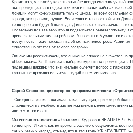
Кроме того, у людей уже есть опыт (не всегда благополучный) пр
все преимущества и недостатки жизни в новых районах массовой 
локации могут конкурировать только ценой. По всем остальным 
города, как правило, лучше. Если сравнить новостройки на Дальн
то по цене они будут близки. Да, Дальневосточный сейчас – это п
Постепенно вся эта территория подвергнется редевелопменту и 
привлекательным жилым районом. А проекты в Мурино так и оста
доступность – ахиллесова пята областных новостроек. Развитие
существенно отстает от темпов застройки.
Однако мы рассчитываем, что снижение спроса не скажется на п
«Неоклассика 2». В нем есть набор конкурентных преимуществ. Н
подземный паркинг, что значительно облегчит вопрос с парковкой
транзитное проживание: число студий в нем минимально.
Сергей Степанов, директор по продажам компании «Строител
- Сегодня на рынке сложилась такая ситуация, при которой боль
строящиеся в Ленобласти жилые комплексы менее качественным
часто это так и есть.
Мы своими комплексами «Капитал» в Кудрово и NEWПИТЕР в Но
тенденцию. И хотя, как во времена развитого социализма, все п
самых разных наград, отмечу, что в этом году ЖК NEWПИТЕР б