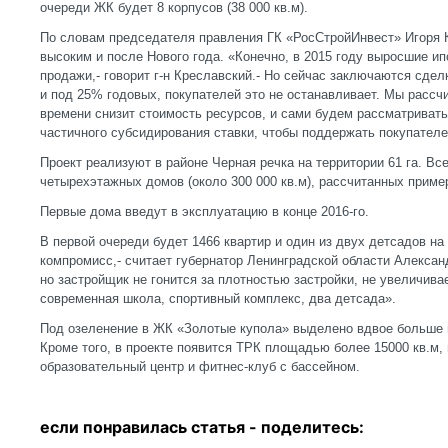
очереди ЖК будет 8 корпусов (38 000 кв.м).
По словам председателя правления ГК «РосСтройИнвест» Игоря К
высоким и после Нового года. «Конечно, в 2015 году выросшие и
продажи,- говорит г-н Креславский.- Но сейчас заключаются сде
и под 25% годовых, покупателей это не останавливает. Мы рассч
времени снизит стоимость ресурсов, и сами будем рассматриват
частичного субсидирования ставки, чтобы поддержать покупател
Проект реализуют в районе Черная речка на территории 61 га. Все
четырехэтажных домов (около 300 000 кв.м), рассчитанных приме
Первые дома введут в эксплуатацию в конце 2016-го.
В первой очереди будет 1466 квартир и один из двух детсадов на
компромисс,- считает губернатор Ленинградской области Алексан
но застройщик не гонится за плотностью застройки, не увеличива
современная школа, спортивный комплекс, два детсада».
Под озеленение в ЖК «Золотые купола» выделено вдвое больше 
Кроме того, в проекте появится ТРК площадью более 15000 кв.м,
образовательный центр и фитнес-клуб с бассейном.
если понравилась статья - п
оделитесь: