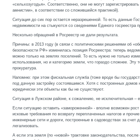
«сельхозугодья». Соответственно, они не могут зарегистрировать
амнистии», в соответствии со сложившейся практикой).
Ситуация до сих пор остается неразрешенной. То есть данные Го
недвижимости на стыкуются со сведениями Единого госреестра п
Несколько обращений в Росреестр не дали результата.
Причины: в 2013 году (в связи с политическими решениями об «о
безопасности РФ» изменилась позиция Росреестра: теперь ведомс
можно только на землях поселений. То есть нужно не только изм
использования, но и категорию земли, что гораздо сложнее. Эту 
прокуратура.
Напомню: при этом фискальная служба (тоже вроде бы государст
под дачную застройку состоявшимся. Хотя с построенных домов н
юридически эти объекты как бы не существуют.
Ситуация в Лужском районе, к сожалению, не исключительная – е
Если ситуацию оставить «замороженной» - вполне возможен рост
исковые требования по возврату переплаченных налогов и прочие
инженерные сети и дороги, построенные в садоводствах за счет д
легализовать.
А если эта земля (по «новой» трактовке законодательства, после