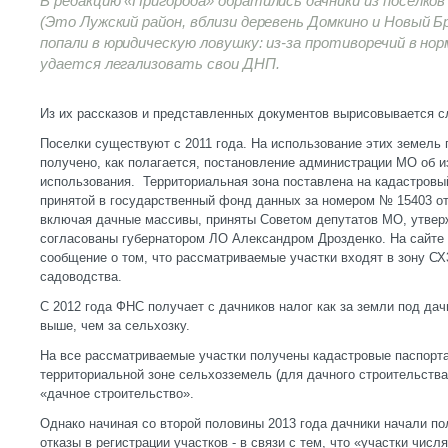
В редакцию «Пригорода» обратились дачники из поселков
(Это Лужский район, вблизи деревень Домкино и Новый Б
попали в юридическую ловушку: из-за противоречий в нор
удается легализовать свои ДНП.
Из их рассказов и представленных документов вырисовывается 
Поселки существуют с 2011 года. На использование этих земель
получено, как полагается, постановление администрации МО об 
использования. Территориальная зона поставлена на кадастровый
принятой в государственный фонд данных за номером № 15403 от 
включая дачные массивы, приняты Советом депутатов МО, утвер
согласованы губернатором ЛО Александром Дрозденко. На сайте
сообщение о том, что рассматриваемые участки входят в зону СХ
садоводства.
С 2012 года ФНС получает с дачников налог как за земли под дач
выше, чем за сельхозку.
На все рассматриваемые участки получены кадастровые паспорта
территориальной зоне сельхозземель (для дачного строительств
«дачное строительство».
Однако начиная со второй половины 2013 года дачники начали по
отказы в регистрации участков - в связи с тем, что «участки чис