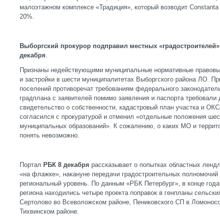
малоэтажном комплексе «Традиция», который возводит Constanta 
20%.
Выборгский прокурор подправил местных «градостроителей»
декабря
.
Признаны недействующими муниципальные нормативные правовые
и застройки в шести муниципалитетах Выборгского района ЛО. П
поселений противоречат требованиям федерального законодатель
градплана с заявителей помимо заявления и паспорта требовали
свидетельство о собственности, кадастровый план участка и ОКСо
согласился с прокуратурой и отменил «отдельные положения шес
муниципальных образований». К сожалению, о каких МО и террито
понять невозможно.
Портал
РБК 8 декабря
рассказывает о попытках областных ленд
«на флажке», накануне передачи градостроительных полномочий
региональный уровень. По данным «РБК Петербург», в конце год
региона находились четыре проекта поправок в генпланы сельски
Сертолово во Всеволожском районе, Пениковского СП в Ломоносо
Тихвинском районе.