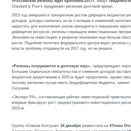
«Российские регионы ждет проблема-2017»
, пишут
«Ведомости
Standard & Poor’s предрекают регионам долговой кризис.
2013 год завершился трехкратным ростом дефицита бюджетов рег
доходов: доходы снизились из-за стагнации и изменений налогов
нарастить для выполнения указов президента о повышении зарпл
дефицитом ресурсов, регионы сокращали инвестиционные програ
Экономия на инвестициях в развитие экономики еще больше обос
росли. Подобная политика федерального центра ведет регионы к 
власти проблему отодвинули на 2017 год, но не решили.
«Регионы погружаются в долговую яму»,-
предупреждает порт
Большие социальные обязательства и снижение доходов заставля
бюджетное кредитование в 2015-м будет продолжено, однако проц
поэтому регионам лучше иметь бездефицитные бюджеты, заявил
Силуанов.
«Эксперт РА», составляющее рейтинг инвестиционной привлекател
впервые фиксирует рост среднестранового инвестиционного риска
2015-м.
Группа «Спасем Колтуши»
18 декабря
разместила на
47
news От