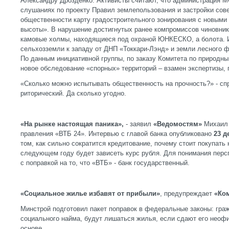
Александру Дрозденко. Активисты считают, что администрация 
слушаниях по проекту Правил землепользования и застройки сов
общественности карту градостроительного зонирования с новым
высоты». В нарушение достигнутых ранее компромиссов чиновник
камовые холмы, находящиеся под охраной ЮНКЕСКО, а болота. 
сельхозземли к западу от ДНП «Токкари-Лэнд» и земли лесного 
По данным инициативной группы, по заказу Комитета по природн
новое обследование «спорных» территорий – взамен экспертизы, 
«Сколько можно испытывать общественность на прочность?» - сп
риторический. Да сколько угодно.
«На рынке настоящая паника»,
- заявил
«Ведомостям»
Михаил 
правления «ВТБ 24». Интервью с главой банка опубликовано
23 д
том, как сильно сократится кредитование, почему стоит покупать 
следующем году будет зависеть курс рубля. Для понимания персп
с поправкой на то, что «ВТБ» - банк государственный.
«Социальное жилье избавят от прибыли»
, предупреждает
«Ком
Минстрой подготовил пакет поправок в федеральные законы: гра
социального найма, будут лишаться жилья, если сдают его неоф
основе.