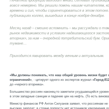
Печатной продукции выходит много, сетевых публикаци
вовсе немеряно. Мы решили помочь нашим читателям, к
времени и сил, чтобы сориентироваться в этом потоке.
публикациях коллег, вышедших в конце ноября-декабре.
Месяц назад – смешно вспомнить – мы рассуждали о то
рынок недвижимости в условиях надвигающегося застоя
вторник», за ним – очередной потребительский бум. Ор
тумане…
Приходится лавировать между вечным и актуальным.
«Мы должны понимать, что наш общий уровень жизни будет с
ограничений»
, - цитирует одного из экспертов журнал
«Город-812
до «черного вторника».
Большинство россиян наконец-то заметили ухудшающийся уровен
в этом западные санкции и падение цен на нефть. (То есть винов
Министр финансов РФ Антон Силуанов заявил, что россиянам не 
высоких зарплат: в стране попросту нет источников увеличения д