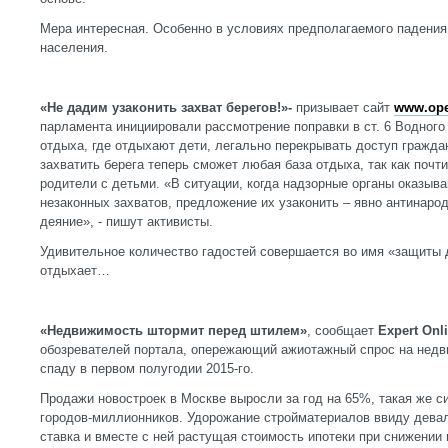
Мера интересная. Особенно в условиях предполагаемого падени
населения.
«Не дадим узаконить захват берегов!»-
призывает сайт
www.ope
парламента инициировали рассмотрение поправки в ст. 6 Водного
отдыха, где отдыхают дети, легально перекрывать доступ граждан
захватить берега теперь сможет любая база отдыха, так как почт
родители с детьми. «В ситуации, когда надзорные органы оказыв
незаконных захватов, предложение их узаконить – явно антинаро
деяние», - пишут активисты.
Удивительное количество гадостей совершается во имя «защиты 
отдыхает…
«Недвижимость штормит перед штилем»
, сообщает
Expert Onl
обозревателей портала, опережающий ажиотажный спрос на недв
спаду в первом полугодии 2015-го.
Продажи новостроек в Москве выросли за год на 65%, такая же с
городов-миллионников. Удорожание стройматериалов ввиду дева
ставка и вместе с ней растущая стоимость ипотеки при снижении