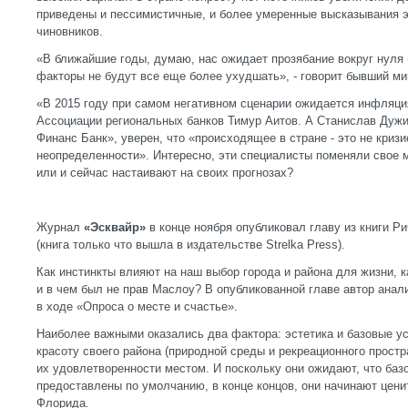
приведены и пессимистичные, и более умеренные высказывания э
чиновников.
«В ближайшие годы, думаю, нас ожидает прозябание вокруг нуля 
факторы не будут все еще более ухудшать», - говорит бывший м
«В 2015 году при самом негативном сценарии ожидается инфляция
Ассоциации региональных банков Тимур Аитов. А Станислав Дужи
Финанс Банк», уверен, что «происходящее в стране - это не криз
неопределенности». Интересно, эти специалисты поменяли свое 
или и сейчас настаивают на своих прогнозах?
Журнал
«Эсквайр»
в конце ноября опубликовал главу из книги 
(книга только что вышла в издательстве Strelka Press).
Как инстинкты влияют на наш выбор города и района для жизни, к
и в чем был не прав Маслоу? В опубликованной главе автор анал
в ходе «Опроса о месте и счастье».
Наиболее важными оказались два фактора: эстетика и базовые 
красоту своего района (природной среды и рекреационного прост
их удовлетворенности местом. И поскольку они ожидают, что баз
предоставлены по умолчанию, в конце концов, они начинают цени
Флорида.