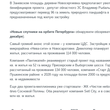
В Заневском площадь деревни Новосергиевка предполагают увели
бенифициаров проекта - депутат областного ЗС Владимир Рыбаль
предусматривают перевод 96 га земель природного ландшафта в 
предназначенные под жилую застройку.
«Новые спутники на орбите Петербурга»
обнаружили обозрева
декабря
).
Самый громкий анонс этой осени – у компании ЦДС. Застройщик з
микрорайона «Нева-сити» в Новосаратовке. Девелопер планирует в
жилья, рассчитанных на проживание 114 000 человек.
Компания «Пантикапей» реанимирует старый проект под название
кв. м жилья на 52 га между Приозерским и Выборгским шоссе. Г
рассчитанный на проживание 134 000 человек, компания «Старт Д
Пушкинском районе: к 2028 году на площади более 2000 га предпо
кв. м недвижимости
Еще два проекта-миллионника уже стартовали - ЖК «Чистое небо
близ Сосновой Поляны. Оба реализует компания Setl City, и в сов
млн кв. м жилья.