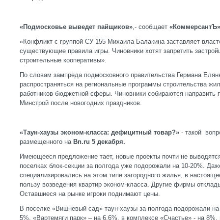
«Подмосковье выведет пайщиков»
,- сообщает
«КоммерсантЪ» 
«Конфликт с группой СУ-155 Михаила Балакина заставляет влас
существующие правила игры. Чиновники хотят запретить застро
строительные кооперативы».
По словам зампреда подмосковного правительства Германа Елян
распространяться на региональные программы строительства жил
работников бюджетной сферы. Чиновники собираются направить
Минстрой после новогодних праздников.
«Таун-хаузы эконом-класса: дефицитный товар?»
- такой вопр
размещенного на
Bn.
ru 5 декабря.
Имеющееся предложение тает, новые проекты почти не выводятся
поселках блок-секции за полгода уже подорожали на 10-20%. Даж
специализировались на этом типе загородного жилья, в настояще
пользу возведения квартир эконом-класса. Другие фирмы отклад
Оставшиеся на рынке игроки поднимают цены.
В поселке «Вишневый сад» таун-хаузы за полгода подорожали на
5%, «Вартемяги парк» – на 6,6%, в комплексе «Счастье» - на 8%,