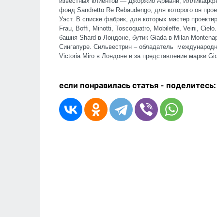
известных клиентов — Джоржио Армани, Илликаффе,
фонд Sandretto Re Rebaudengo, для которого он прое
Уэст. В списке фабрик, для которых мастер проектир
Frau, Boffi, Minotti, Toscoquatro, Mobileffe, Veini, C
башня Shard в Лондоне, бутик Giada в Milan Montenap
Сингапуре. Сильвестрин – обладатель международн
Victoria Miro в Лондоне и за представление марки Gio
если понравилась статья - п
оделитесь: