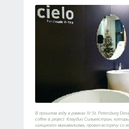
В прошлом году в рамках IV St. Petersburg Desig
coffee & project Клаудио Сильвестрин, кото
изящного» минимализма, провел встречу со в