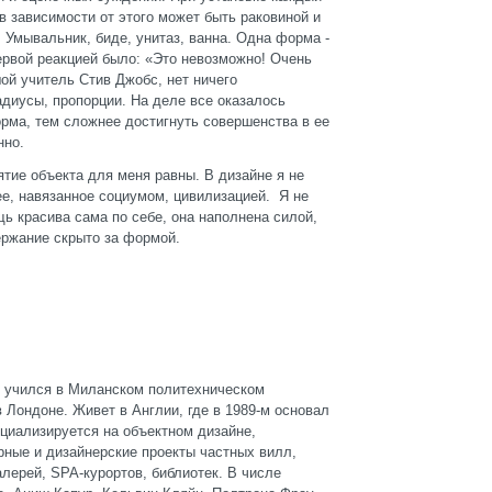
 зависимости от этого может быть раковиной и
 Умывальник, биде, унитаз, ванна. Одна форма -
ервой реакцией было: «Это невозможно! Очень
шой учитель Стив Джобс, нет ничего
адиусы, пропорции. На деле все оказалось
рма, тем сложнее достигнуть совершенства в ее
нно.
тие объекта для меня равны. В дизайне я не
е, навязанное социумом, цивилизацией. Я не
 красива сама по себе, она наполнена силой,
ержание скрыто за формой.
у учился в Миланском политехническом
в Лондоне. Живет в Англии, где в 1989-м основал
пециализируется на объектном дизайне,
рные и дизайнерские проекты частных вилл,
алерей, SPA-курортов, библиотек. В числе