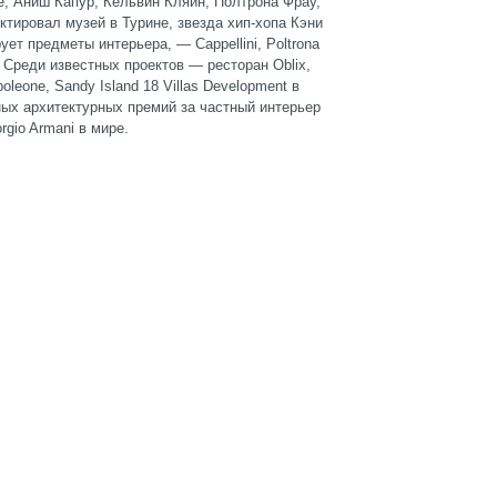
 Аниш Капур, Кельвин Кляйн, Полтрона Фрау,
ктировал музей в Турине, звезда хип-хопа Кэни
ует предметы интерьера, — Cappellini, Poltrona
ielo. Среди известных проектов — ресторан Oblix,
oleone, Sandy Island 18 Villas Development в
ых архитектурных премий за частный интерьер
rgio Armani в мире.