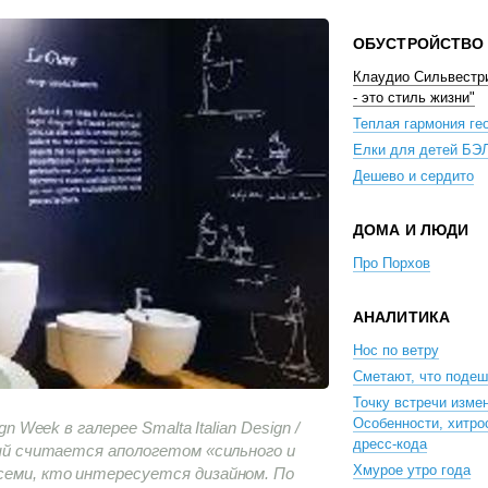
ОБУСТРОЙСТВО
Клаудио Сильвестр
- это стиль жизни"
Теплая гармония ге
Елки для детей БЭ
Дешево и сердито
ДОМА И ЛЮДИ
Про Порхов
АНАЛИТИКА
Нос по ветру
Сметают, что поде
Точку встречи изме
Особенности, хитро
n Week в галерее Smalta Italian Design /
дресс-кода
рый считается апологетом «сильного и
Хмурое утро года
семи, кто интересуется дизайном. По