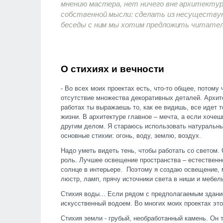
мнению мастера, нет ничего вне архитектур
собственной мысли: сделать из несущест
беседы с ним мы хотим предложить читател
О стихиях и вечности
- Во всех моих проектах есть, что-то общее, потому
отсутствие множества декоративных деталей. Архите
работах ты выражаешь то, как ее видишь, все идет 
жизни. В архитектуре главное – мечта, а если хоче
другим делом. Я стараюсь использовать натуральн
основные стихии: огонь, воду, землю, воздух.
Надо уметь видеть тень, чтобы работать со светом. 
роль. Лучшее освещение пространства – естественно
солнце в интерьере. Поэтому я создаю освещение, 
люстр, ламп, прячу источники света в ниши и мебел
Стихия воды... Если рядом с предполагаемым здание
искусственный водоем. Во многих моих проектах эт
Стихия земли - грубый, необработанный камень. Он 