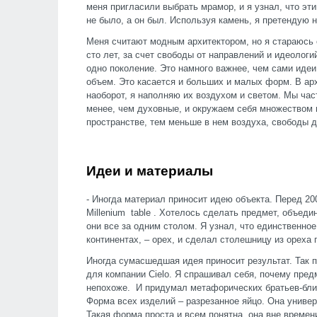
меня пригласили выбрать мрамор, и я узнал, что э
не было, а он был. Используя камень, я претендую н
Меня считают модным архитектором, но я стараюсь с
сто лет, за счет свободы от направлений и идеологи
одно поколение. Это намного важнее, чем сами идеи
объем. Это касается и больших и малых форм. В арх
наоборот, я наполняю их воздухом и светом. Мы ча
менее, чем духовные, и окружаем себя множеством
пространстве, тем меньше в нем воздуха, свободы д
Идеи и материалы
- Иногда материал приносит идею объекта. Перед 200
Millenium table . Хотелось сделать предмет, объед
они все за одним столом. Я узнал, что единственное
континентах, – орех, и сделал столешницу из ореха 
Иногда сумасшедшая идея приносит результат. Так 
для компании Cielo. Я спрашивал себя, почему пре
непохоже. И придумал метафорических братьев-бли
Форма всех изделий – разрезанное яйцо. Она универ
Такая форма проста и всем понятна, она вне време