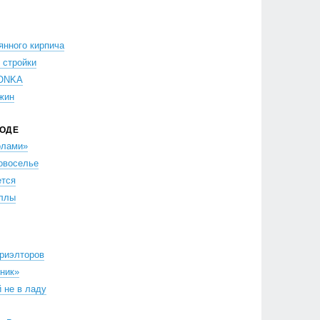
янного кирпича
 стройки
HONKA
жин
РОДЕ
олами»
овоселье
ется
иллы
риэлторов
ник»
 не в ладу