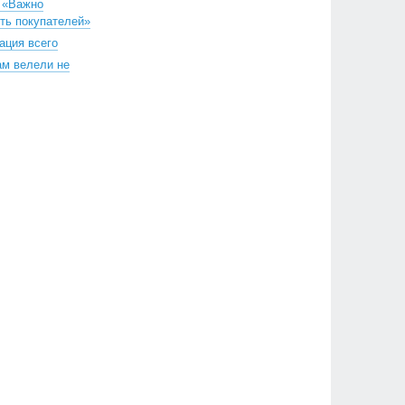
 «Важно
ть покупателей»
ация всего
ам велели не