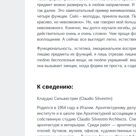
предмет можно развернуть в любом направлении. И в
так далее. Это замечательный пример минимализма.
четыре функции. Сielo – молодцы, приняли вызов. П
красиво, но невозможно». Но, как говорил мой боль
невозможного. Конечно, мы долго изучали изгибы, р
действительно очень и очень сложно. Чем проще фо
воплощении. А сейчас все выглядит легко, естестве
Функциональность, эстетика, эмоциональное восприя
лишаю предметы их функций, я лишь отрезаю лишне
люблю бесполезные вещи, не люблю украшений: вещь
она вызывает эмоции, когда форма ее проста, а сод
К сведению:
Клаудио Сильвестрин (Claudio Silvestrin)
Родился в 1954 году в Италии. Архитектурному дел
институте и в школе при Архитектурной ассоциации 
собственную студию Claudio Silvestrin Architects. С
архитектуре и интерьерах. Среди работ — архитекту
отелей, бутиков, музеев, офисов, художественных г