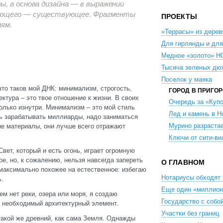
ы, а основа дизайна — в выражении
вующего — существующее. Фрагменты
ПРОЕКТЫ
ям.
«Террасы» из дерев
Для гирлянды и для
Медное «золото» 
Тысяча зеленых дю
Поселок у маяка
 что таков мой ДНК: минимализм, строгость,
ГОРОД В ПРИГО
ктура – это твое отношение к жизни. В своих
Очередь за «Куп
только изнутри. Минимализм – это мой стиль
Лед и камень в Н
шь зарабатывать миллиарды, надо заниматься
Мурино разраста
ые материалы, они лучше всего отражают
Ключи от сити-в
Свет, который и есть огонь, играет огромную
е, но, к сожалению, нельзя навсегда запереть
О ГЛАВНОМ
максимально похожее на естественное: избегаю
Нотариусы обходят 
ь.
Еще один «миллион
м нет реки, озера или моря, я создаю
Государство с собой
о необходимый архитектурный элемент.
Участки без границ
такой же древний, как сама Земля. Однажды