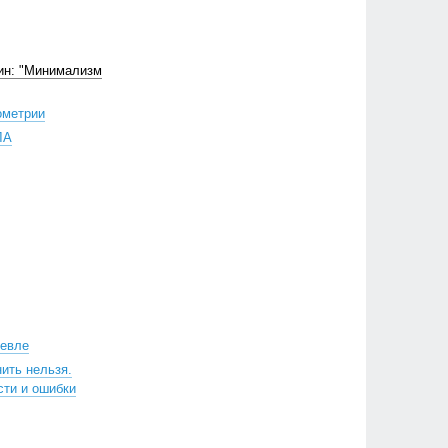
ин: "Минимализм
ометрии
ЛА
шевле
нить нельзя.
сти и ошибки