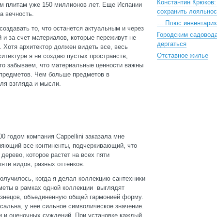
Константин Крюков:
тим плитам уже 150 миллионов лет. Еще Испании
сохранить лояльнос
а вечность.
… Плюс инвентариз
оздавать то, что останется актуальным и через
Городским садовод
й и за счет материалов, которые переживут не
дергаться
. Хотя архитектор должен видеть все, весь
Отставное жилье
итектуре я не создаю пустых пространств,
сто забываем, что материальные ценности важны
 предметов. Чем больше предметов в
ля взгляда и мысли.
0 годом компания Cappellini заказала мне
иняющий все континенты, подчеркивающий, что
 дерево, которое растет на всех пяти
пяти видов, разных оттенков.
получилось, когда я делал коллекцию сантехники
дметы в рамках одной коллекции выглядят
знецов, объединенную общей гармонией форму.
сальна, у нее сильное символическое значение.
ни и оценочных суждений. При установке каждый