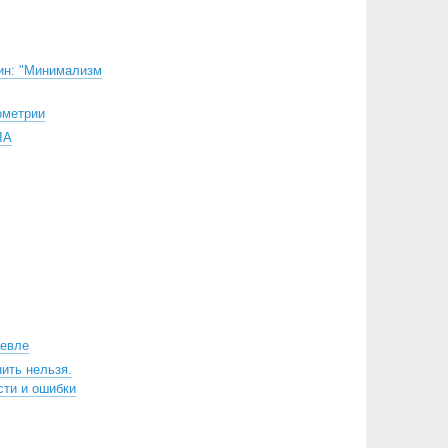
ин: "Минимализм
ометрии
ЛА
шевле
нить нельзя.
сти и ошибки