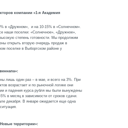
екторов компании «1-я Академия
20% в «Дружном», и на 10-15% в «Солнечном».
се наши поселки: «Солнечное», «Дружное»,
 высокую степень готовности. Мы продолжим
ены открыть вторую очередь продаж в
вом поселке в Выборгском районе у
веннапа»:
ны лишь один раз – в мае, и всего на 3%. При
ктов возрастает и по рыночной логике они
ии и падения курса рубля мы были вынуждены
-5% в месяц в зависимости от сроков сдачи.
але декабря. В январе ожидается еще одна
ситуация.
 Новые территории»: