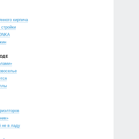
янного кирпича
 стройки
HONKA
жин
РОДЕ
олами»
овоселье
ется
иллы
риэлторов
ник»
 не в ладу