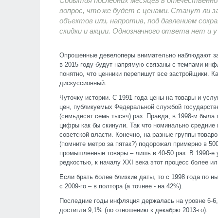
События последних месяцев в отечественно
вопрос, что же будет с ценами. Станут ли
объектов или, напротив, под давлением сокр
скидки и акции. Однозначного ответа нет и 
Опрошенные девелоперы внимательно наблюдают за 
в 2015 году будут напрямую связаны с темпами инф
понятно, что ценники перепишут все застройщики. Ка
дискуссионный.
Чуточку истории. С 1991 года цены на товары и усл
цен, публикуемых Федеральной службой государстве
(семьдесят семь тысяч) раз. Правда, в 1998-м была 
цифры как бы скинули. Так что номинально средние 
советской власти. Конечно, на разные группы товаро
(помните метро за пятак?) подорожал примерно в 500 
промышленные товары – лишь в 40-50 раз. В 1990-е
редкостью, к началу XXI века этот процесс более и
Если брать более близкие даты, то с 1998 года по н
с 2009-го – в полтора (а точнее - на 42%).
Последние годы инфляция держалась на уровне 6-6,
достигла 9,1% (по отношению к декабрю 2013-го).