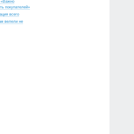
 «Важно
ть покупателей»
ация всего
ам велели не