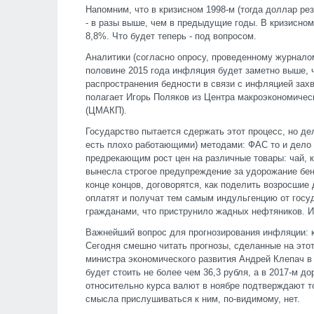
Напомним, что в кризисном 1998-м (тогда доллар р
- в разы выше, чем в предыдущие годы. В кризисном
8,8%. Что будет теперь - под вопросом.
Аналитики (согласно опросу, проведенному журналом
половине 2015 года инфляция будет заметно выше, 
распространения бедности в связи с инфляцией захва
полагает Игорь Поляков из Центра макроэкономическ
(ЦМАКП).
Государство пытается сдержать этот процесс, но д
есть плохо работающими) методами: ФАС то и дело 
предрекающим рост цен на различные товары: чай, 
вынесла строгое предупреждение за удорожание бенз
конце концов, договорятся, как поделить возросшие
оплатят и получат тем самым индульгенцию от госуд
гражданами, что приструнило жадных нефтяников. И
Важнейший вопрос для прогнозирования инфляции: к
Сегодня смешно читать прогнозы, сделанные на этот
министра экономического развития Андрей Клепач в
будет стоить не более чем 36,3 рубля, а в 2017-м до
относительно курса валют в ноябре подтверждают то
смысла прислушиваться к ним, по-видимому, нет.