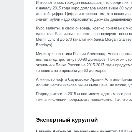
Интернет-опрос граждан показывает, что среди них п
к началу 2015 года курс доллара будет выше 80 рубл
до этой цифры. Цифра интересна тем, что показывае
значит, рубли надо сбрасывать: держать дешевеющ
Курс валюты, в свою очередь, крепко привязан к ми
единства. Различные эксперты прогнозируют цены на 
Merrill Lynch) до $70 (аналитики банка Morgan Stanl
Barclays).
Министр энергетики России Александр Новак полагае
полгода-год достигнут 80-90 долларов. При этом ст
экономики Банка России на 2015-2017 годы предусм
течение этого времени до 60 долларов.
А министр нефти Саудовской Аравии Али аль-Наими
добычи нефти «какова бы ни была цена, не важно, уп
Подводя итоги: в 2015-м нас может ждать много раз
темпы инфляции предсказать невозможно. Так что ос
Экспертный курултай
Евгений Айтжанов, генеральный директор ООО «