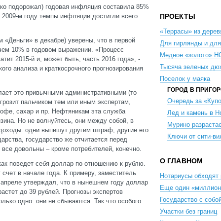
езко подорожал) годовая инфляция составила 85%
 2009-м году темпы инфляции достигли всего
ПРОЕКТЫ
«Террасы» из дерев
 «Деньги» в декабре) уверены, что в первой
Для гирлянды и для
чем 10% в годовом выражении. «Процесс
Медное «золото» 
тит 2015-й и, может быть, часть 2016 года», -
Тысяча зеленых дю
ого анализа и краткосрочного прогнозирования
Поселок у маяка
ГОРОД В ПРИГО
елает это привычными административными (то
Очередь за «Куп
грозит пальчиком тем или иным экспертам,
кофе, сахар и пр. Нефтяникам эта служба
Лед и камень в Н
ина. Но не волнуйтесь, они между собой, в
Мурино разраста
 доходы: одни выпишут другим штраф, другие его
Ключи от сити-в
арства, государство же отчитается перед
 все довольны – кроме потребителей, конечно.
О ГЛАВНОМ
ак поведет себя доллар по отношению к рублю.
 счет в начале года. К примеру, заместитель
Нотариусы обходят 
 апреле утверждал, что в нынешнем году доллар
Еще один «миллион
растет до 39 рублей. Прогнозы экспертов
Государство с собой
лько одно: они не сбываются. Так что особого
Участки без границ