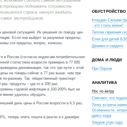
й экономике сделали самым актуальным
 застройщики поднимать стоимость
ОБУСТРОЙСТВО
атившегося спроса, начнут вводить
у самих застройщиков.
Клаудио Сильвестр
- это стиль жизни"
ценовой ситуацией. Их решения по поводу цен
Теплая гармония ге
ляции. Если она выйдет за разумные пределы,
Елки для детей БЭ
ковы эти пределы, вопрос, конечно,
Дешево и сердито
уги в России (согласно индексам потребительских
ДОМА И ЛЮДИ
нной статистики) возросли примерно в 77 000
проведена деноминация, так что три нуля с этой
Про Порхов
цены на товары сейчас в 77 раз выше, чем при
в по-разному. Так, общественный транспорт
АНАЛИТИКА
раз, продукты – где-то в 200 раз,
 уровень годовой инфляции в 100-200% был не
Нос по ветру
ли менее удалось обуздать.
Сметают, что поде
ынешний день цены в России возросли в 6,5 раз,
Точку встречи изме
Особенности, хитро
дресс-кода
5%, теперь опять пошла в разгон и к декабрю
Хмурое утро года