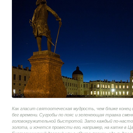
Как гласит святоотеческая мудрость, чем ближе конец
бег времени. Сугробы по пояс и зеленеющая травка смен
головокружительной быстротой. Зато каждый по-насто
золота, и хочется провести его, например, на катке в Ца