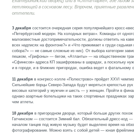
Екатерининский дворец) или в «Охта-парке», где льдом за
петляющей в сосновом лесу. Впрочем, приятные развлеч
оттепели.
3 декабря
состоится очередная серия популярнейшего кросс-квес
«Петербургский модерн. На холодных ветрах». Команды от одног
малоизвестные достопримечательности, должны ответить на каве
всех надписях на фронтоне?» и «Что прижимает к груди седьмая 
собора?» — не самые сложные из них). От выбора категории зав
пешком, «Грифоны» — бегом, «Атланты» — на общественном тран
«Сфинксов» адреса КП зашифрованы в шарадах, а поскольку нуж
и в городе, и в ближних пригородах, ошибка ведет к фатальному 
11 декабря
в конгресс-холле «Полюстрово» пройдет XXVI чемпион
Сильнейшие борцы Северо-Запада будут меряться крепостью рук 
весовых категорий у мужчин и шесть — у женщин. Пройти в фина
однако азартные болельщики на таких спортивных праздниках з
чем атлеты.
18 декабря
в пригородном дворце, который больше других похо
Гатчинском — состоится Зимний бал. Обязательный дресс-код — 
началом танцев под живую музыку будет выделено время на обз
фотографирование. Можно взять с собой детей — юная фрейлина 