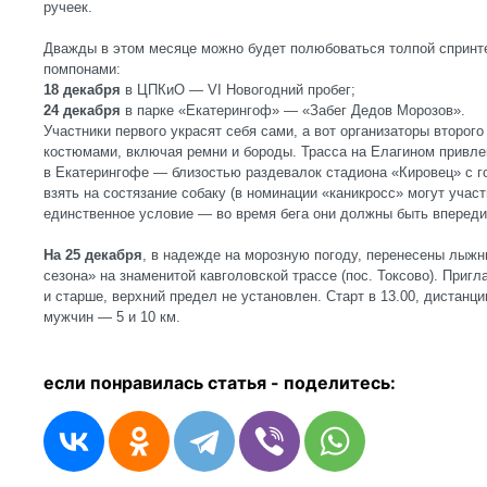
ручеек.
Дважды в этом месяце можно будет полюбоваться толпой спринте
помпонами:
18 декабря
в ЦПКиО — VI Новогодний пробег;
24 декабря
в парке «Екатерингоф» — «Забег Дедов Морозов».
Участники первого украсят себя сами, а вот организаторы второг
костюмами, включая ремни и бороды. Трасса на Елагином привл
в Екатерингофе — близостью раздевалок стадиона «Кировец» с 
взять на состязание собаку (в номинации «каникросс» могут учас
единственное условие — во время бега они должны быть впереди 
На 25 декабря
, в надежде на морозную погоду, перенесены лыжн
сезона» на знаменитой кавголовской трассе (пос. Токсово). Приг
и старше, верхний предел не установлен. Старт в 13.00, дистанц
мужчин — 5 и 10 км.
если понравилась статья - п
оделитесь: