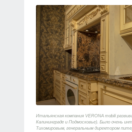
Итальянская компания VERONA mobili развива
Калининграде и Подмосковье). Было очень и
Тихомировым, генеральным директором питер