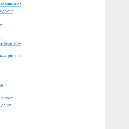
расковыряют
в домик
ут
в:
е берега” —
»
Мы ищем свою
ка
на рост
ждение
Г