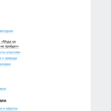
вогодних
: «Мода на
 не пройдет»
сты классики
е к природе
 галерее
овью
ЛИН
и и обратно