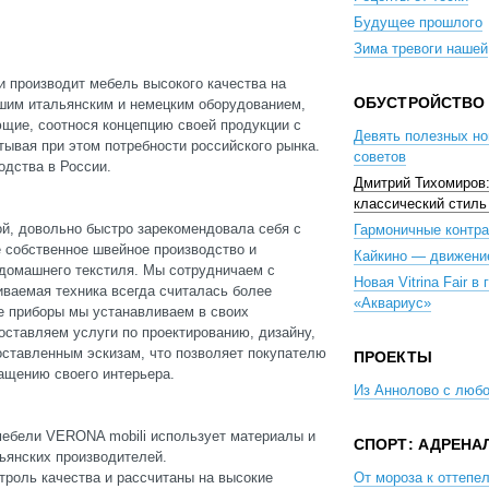
Будущее прошлого
Зима тревоги нашей
и производит мебель высокого качества на
ОБУСТРОЙСТВО
шим итальянским и немецким оборудованием,
щие, соотнося концепцию своей продукции с
Девять полезных но
тывая при этом потребности российского рынка.
советов
одства в России.
Дмитрий Тихомиров
классический стиль
ой, довольно быстро зарекомендовала себя с
Гармоничные контра
 собственное швейное производство и
Кайкино — движени
 домашнего текстиля. Мы сотрудничаем с
Новая Vitrina Fair в
ваемая техника всегда считалась более
«Аквариус»
е приборы мы устанавливаем в своих
оставляем услуги по проектированию, дизайну,
оставленным эскизам, что позволяет покупателю
ПРОЕКТЫ
нащению своего интерьера.
Из Аннолово с люб
мебели VERONA mobili использует материалы и
СПОРТ: АДРЕНА
ьянских производителей.
роль качества и рассчитаны на высокие
От мороза к оттепел