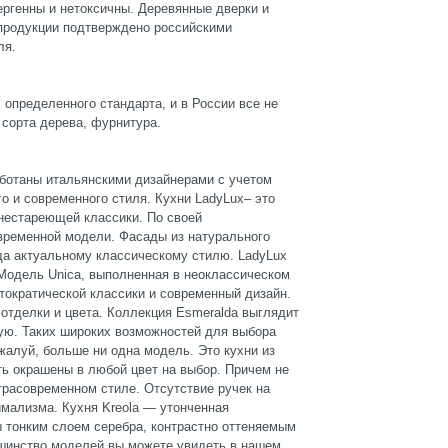
ергенны и нетоксичны. Деревянные дверки и
 продукции подтверждено российскими
ля.
определенного стандарта, и в России все не
 сорта дерева, фурнитура.
аботаны итальянскими дизайнерами с учетом
о и современного стиля. Кухни LadyLux– это
нестареющей классики. По своей
овременной модели. Фасады из натурального
гда актуальному классическому стилю. LadyLux
 Модель Unica, выполненная в неоклассическом
тократической классики и современный дизайн.
отделки и цвета. Коллекция Esmeralda выглядит
гую. Таких широких возможностей для выбора
пожалуй, больше ни одна модель. Это кухни из
ь окрашены в любой цвет на выбор. Причем не
трасовременном стиле. Отсутствие ручек на
мализма. Кухня Kreola — утонченная
 тонким слоем серебра, контрастно оттеняемым
ьшинство моделей вы можете увидеть в нашем