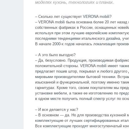
моделях кухонь, технологиях и планах.
– Сколько лет существует VERONA mobili?
– VERONA mobili была основана более 20 лет назад 
собственных фабриках в России, оснащенных новей
используя при этом лучшие европейские комплектую
последними тенденциями итальянского дизайна, учи
В начале 2000-х годов началась локализация произв
– А это было выгодно?
– Да, безусловно. Продукция, производимая фабрик
положительной стороны. VERONA mobili имеет также
предлагает пошив штор, покрывал и любого другого
мировыми производителями бытовой техники. Встраи
изысканной и функциональной, поэтому именно таки
гарнитурах. Кроме того, своим покупателям мы пред
установке мебели, а также ее изготовлению по пред
в одном месте получить полный спектр услуг по ос
– И все делается у нас?
– В основном — да. Но для производства кухонной 
комплектующие от лучших сертифицированных итал
Все комплектующие проходят многоступенчатый конт