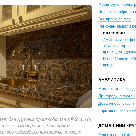
Муринскую пробку 
Инвестор забрался 
Выбираем вектор
Регионам выдали кн
ИНТЕРВЬЮ
Дмитрий Астафье
«“Александровски
проект для души
Игорь Оноков: «
нишу»
АНАЛИТИКА
Малоэтажная загад
Пригороды просели
Девелоперы ставят 
Карманное месторо
ет два крупных производства в России (в
нтересно поговорить с Дмитрием
ДОМАШНИЙ КРУ
ского подразделения фирмы, о новых
Рецепты от тоски