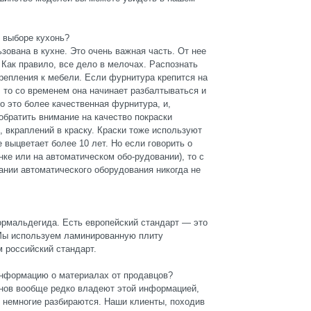
и выборе кухонь?
зована в кухне. Это очень важная часть. От нее
 Как правило, все дело в мелочах. Распознать
репления к мебели. Если фурнитура крепится на
, то со временем она начинает разбалтываться и
о это более качественная фурнитура, и,
обратить внимание на качество покраски
, вкраплений в краску. Краски тоже используют
 выцветает более 10 лет. Но если говорить о
нке или на автоматическом обо-рудовании), то с
ании автоматического оборудования никогда не
рмальдегида. Есть европейский стандарт — это
 Мы используем ламинированную плиту
м российский стандарт.
информацию о материалах от продавцов?
онов вообще редко владеют этой информацией,
ях немногие разбираются. Наши клиенты, походив