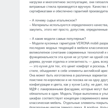
нагрузки и многолетнюю эксплуатацию, они гипоалл
витражные стекла производятся вручную. Качество
сертификатами и обеспечено гарантией производите
– А почему сырье итальянское?
– Материалы используются определенного качества, 
закупить, этого нет просто, допустим, определенные
– А какие модели самые популярные?
– Модели кухонных гарнитуров VERONA mobili разр
последних модных тенденций в мебели классическог
великолепное сочетание современных технологий и 
функциональности эта кухня не уступит ни одной с
дерева, ручная отделка и элегантность — дань все
— это кухня для тех, кто ценит комфорт и роскошь.
стиле, объединяет в себе элементы английской арис
Она может быть изготовлена в различных вариантах 
поистине по-королевски и не похожа ни на одну дру
конфигурации и цвета, как у кухни Lucky, не дает, 
МДФ с лакированными фасадами, которые могут быт
обязательно в один. Модель Voque выполнена в уль
шкафах соответствует концепции современного мини
классическая мебель. Отдельные элементы покрыты
благородным цветом темного ореха. А вообще, бол