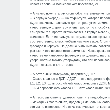
новом салоне на Вознесенском проспекте, 21.
– А на что покупателям стоит обратить внимание пр
– В первую очередь — на фурнитуру, которая исполь
будет зависеть, насколько долго прослужит мебель.
качественную фурнитуру очень просто: по способу к
саморезы, т.е. просто вкручивается в корпус мебели
вылетает. Если используются втулки, эксцентрики, т
соответственно, класс мебели намного выше. Стоит 
фасадов и корпуса. Не должно быть никаких потеков
разные, и это проверяется временем. Наша краска не
качестве ее нанесения (вручную это сделано, на ста
уверенностью можно утверждать, что при использов
будет потеков, в т.ч. с торца.
– А остальные материалы, например ДСП?
– Самое главное в ДСП, ЛДСП — это содержание фо
Е1, Е2, Е3. Есть российский класс эмиссии в ДСП.
18 мм европейского класса Е1. Этот класс выше, че
– А часто ли клиенту удается получить подробную 
– Исходя из моего опыта, продавцы мебельных сал
это им не интересно. И в этих технических тонкост