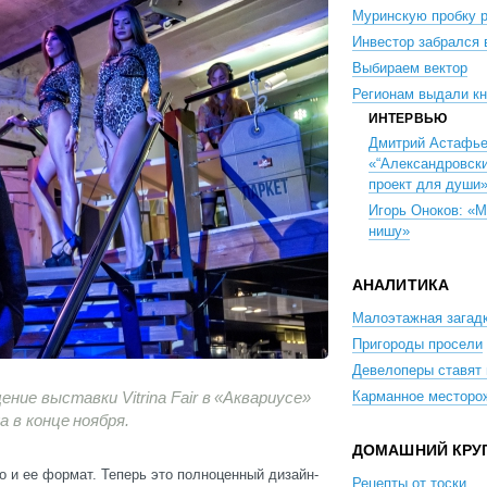
Муринскую пробку 
Инвестор забрался 
Выбираем вектор
Регионам выдали кн
ИНТЕРВЬЮ
Дмитрий Астафье
«“Александровски
проект для души
Игорь Оноков: «
нишу»
АНАЛИТИКА
Малоэтажная загад
Пригороды просели
Девелоперы ставят 
ние выставки Vitrina Fair в «Аквариусе»
Карманное месторо
 в конце ноября.
ДОМАШНИЙ КРУ
о и ее формат. Теперь это полноценный дизайн-
Рецепты от тоски