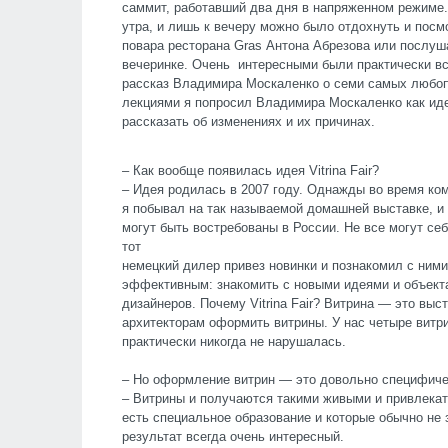
саммит, работавший два дня в напряженном режиме.
утра, и лишь к вечеру можно было отдохнуть и пос
повара ресторана Gras Антона Абрезова или послуш
вечеринке. Очень интересными были практически вс
рассказ Владимира Москаленко о семи самых любо
лекциями я попросил Владимира Москаленко как иде
рассказать об изменениях и их причинах.
– Как вообще появилась идея Vitrina Fair?
– Идея родилась в 2007 году. Однажды во время ко
я побывал на так называемой домашней выставке, и
могут быть востребованы в России. Не все могут се
тот
немецкий дилер привез новинки и познакомил с ними
эффективным: знакомить с новыми идеями и объекта
дизайнеров. Почему Vitrina Fair? Витрина — это вы
архитекторам оформить витрины. У нас четыре витри
практически никогда не нарушалась.
– Но оформление витрин — это довольно специфиче
– Витрины и получаются такими живыми и привлекат
есть специальное образование и которые обычно н
результат всегда очень интересный.