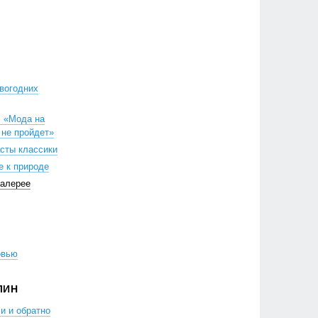
вогодних
: «Мода на
 не пройдет»
сты классики
е к природе
 галерее
овью
ЛИН
и и обратно