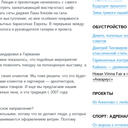
 Лекции и презентации начинались с самого
Будущее прошлого
мотреть захватывающий мастер-класс шеф-
Зима тревоги нашей
ать сеты диджея Ланы Кеноби на гала-
е выступления, но мне особенно понравился
пытных барахолках Европы. В перерывах между
ОБУСТРОЙСТВО
олога и руководителя галереи и проекта
Девять полезных но
советов
Дмитрий Тихомиров
классический стиль
мандировки в Германию
 мне показалось, что подобные мероприятия
Гармоничные контра
бе позволить поездку на полноценную выставку, а
Кайкино — движени
Новая Vitrina Fair в
 своих клиентов. Мы тоже решили, что это будет
«Аквариус»
ми клиентов и партнеров — архитекторов,
ставка товаров. И еще мы предлагаем нашим
нных окна, и эта традиция с 2007 года
ПРОЕКТЫ
Из Аннолово с люб
ское направление?
ельными, потому что их делают люди, у которых
СПОРТ: АДРЕНА
е занимаются оформлением витрин. Поэтому
От мороза к оттепел