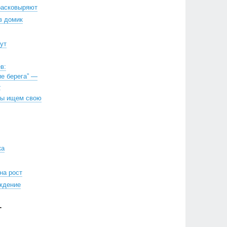
расковыряют
в домик
ут
в:
е берега” —
»
Мы ищем свою
ка
на рост
ждение
Г