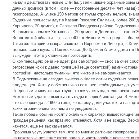
начали действовать новые СНиПы, увеличившие охранные зоны м
дачных домиков (в том числе — построенные десятки лет назад) о
газопроводов. А ближе 150 метров от трубы строить нельзя, значи
Судебные процессы идут в Казани (поселок Салмачи, более 200 д
Корнилово, 20 домов), в Сергиево-Посадском районе Подмосковья
В подмосковном же Хотьково — 20 домов, в Дагестане — около 30
Вологодской области — свыше 400, в Нижнем Новгороде — более
Такие же истории разворачиваются в Воронеже и Липецке, в Коми
Больше всего шума в Подмосковье. До Кремля ближе, даже г-н П
вынужден что-то уклончивое проговорить.
О компенсациях речи не идет: раз самострой — снос за счет соб
регрессные иски к давно почившей (еще советской) администрац
постройки, настолько туманны, что никто и не заморачивается.
В Подмосковье на сегодня вынесено более сотни судебных решени
владельцев. Хотя у собственников есть все необходимые докуме
По данным инициативных групп, та же участь ждет еще несколько
Некоторым удается выигрывать суды в первой инстанции. В Нижн
что газопровода в 1960-е годы, когда ему дали участок, и на карте
каких ограничениях его никто не уведомлял.
Такие победы обычно носят локальный характер: вышестоящие и
граждан решения, как правило, отменяют. Хотя и не всегда. Верх
кажется, еще не высказывался.
Проблема усугубляется тем, что во многих регионах газопровод
на некоторые нет даже актов ввода, а часть вообще неизвестно г