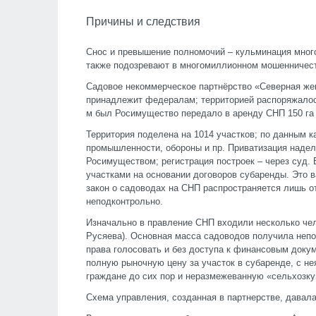
Причины и следствия
Снос и превышение полномочий – кульминация много
также подозревают в многомиллионном мошенничест
Садовое некоммерческое партнёрство «Северная же
принадлежит федералам; территорией распоряжалос
м был Росимущество передало в аренду СНП 150 га
Территория поделена на 1014 участков; по данным к
промышленности, обороны и пр. Приватизация надел
Росимуществом; регистрация построек – через суд.
участками на основании договоров субаренды. Это в
закон о садоводах на СНП распространяется лишь о
неподконтрольно.
Изначально в правление СНП входили несколько че
Русяева). Основная масса садоводов получила непо
права голосовать и без доступа к финансовым доку
полную рыночную цену за участок в субаренде, с не
граждане до сих пор и неразмежеванную «сельхозку
Схема управления, созданная в партнерстве, давал