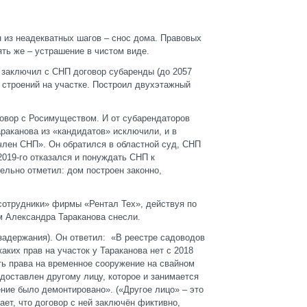
н из неадекватных шагов – снос дома. Правовых
ять же – устрашение в чистом виде.
м заключил с СНП договор субаренды (до 2057
 строений на участке. Построил двухэтажный
овор с Росимуществом. И от субарендаторов
араканова из «кандидатов» исключили, и в
 член СНП». Он обратился в областной суд, СНП
2019-го отказался и понуждать СНП к
ельно отметил: дом построен законно,
 сотрудники» фирмы «Рентал Тех», действуя по
м Александра Тараканова снесли.
задержания). Он ответил: «В реестре садоводов
ких прав на участок у Тараканова нет с 2018
ть права на временное сооружение на свайном
доставлен другому лицу, которое и занимается
ние было демонтировано». («Другое лицо» – это
ет, что договор с ней заключён фиктивно,