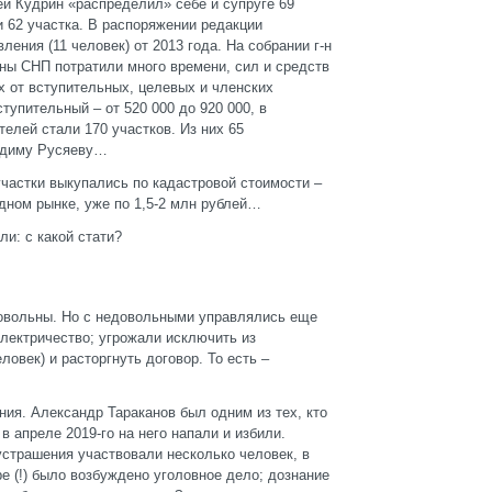
ей Кудрин «распределил» себе и супруге 69
 62 участка. В распоряжении редакции
ления (11 человек) от 2013 года. На собрании г-н
ны СНП потратили много времени, сил и средств
х от вступительных, целевых и членских
ступительный – от 520 000 до 920 000, в
лей стали 170 участков. Из них 65
Вадиму Русяеву…
частки выкупались по кадастровой стоимости –
одном рынке, уже по 1,5-2 млн рублей…
ли: с какой стати?
овольны. Но с недовольными управлялись еще
электричество; угрожали исключить из
ловек) и расторгнуть договор. То есть –
ия. Александр Тараканов был одним из тех, кто
 апреле 2019-го на него напали и избили.
устрашения участвовали несколько человек, в
е (!) было возбуждено уголовное дело; дознание