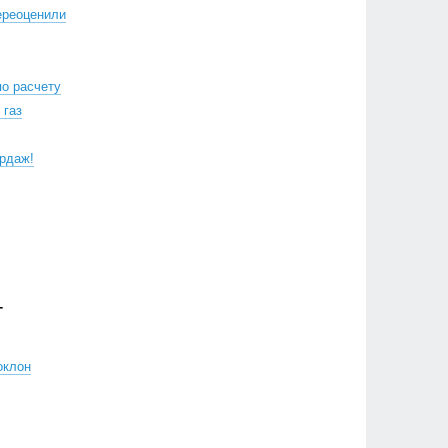
ереоценили
по расчету
 газ
рдаж!
Г
оклон