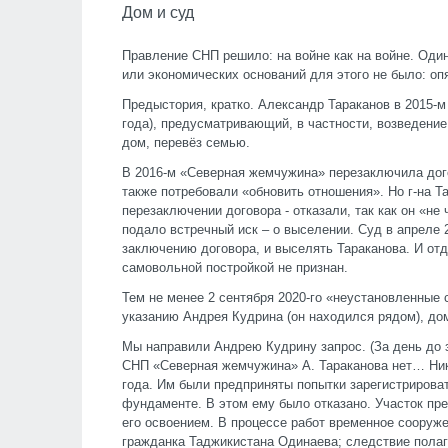
Дом и суд
Правление СНП решило: на войне как на войне. Оди
или экономических оснований для этого не было: оп
Предыстория, кратко. Александр Тараканов в 2015-
года), предусматривающий, в частности, возведение
дом, перевёз семью.
В 2016-м «Северная жемчужина» перезаключила дог
также потребовали «обновить отношения». Но г-на Т
перезаключении договора - отказали, так как он «не
подало встречный иск – о выселении. Суд в апреле 
заключению договора, и выселять Тараканова. И отд
самовольной постройкой не признан.
Тем не менее 2 сентября 2020-го «неустановленные
указанию Андрея Кудрина (он находился рядом), до
Мы направили Андрею Кудрину запрос. (За день до 
СНП «Северная жемчужина» А. Тараканова нет… Ника
года. Им были предприняты попытки зарегистрирова
фундаменте. В этом ему было отказано. Участок пре
его освоением. В процессе работ временное сооруже
гражданка Таджикистана Одинаева; следствие полага