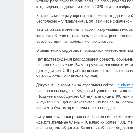
четыре раза приостанавливали, но возобновляли по
это, видимо, надоело, и в июне 2020-го дело забрал
Кстати, садоводы уверены, что в местные, да и в 
бесполезно – у правления, мол, там «все схвачено».
Тем не менее в октябре 2019-го Следственный коми
злоупотреблениям; начались проверки; расследован
возобновляли по требованию прокуратуры.
В заявлениях садоводов приводятся интересные под
Нет подтверждения расходования средств, собранны
на водообеспечение (54 млн рублей); заключаются 
руководством СНП, работы выполняются частично и
ущерб – сотни миллионов рублей)…
Документы выложили на отдельном сайте –
s-zhem.r
пришла к выводу, что Кудрин и Русяев вывели со сч
(Позднее в сообщениях СК звучала сумма 400 млн ру
«неучтенных» денег действительно пошла на благоус
все и что бухгалтерия сильно не в порядке.
Ситуация стала напряженной. Правление резко акти
«действительные члены». (Сейчас их более 400). М
спешили; жалобщики добились, чтобы расследовани