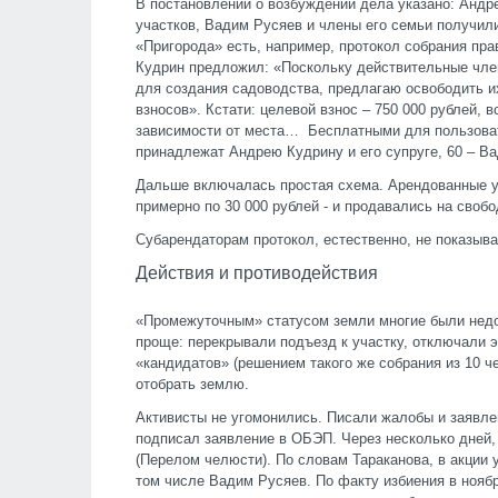
В постановлении о возбуждении дела указано: Андр
участков, Вадим Русяев и члены его семьи получили
«Пригорода» есть, например, протокол собрания прав
Кудрин предложил: «Поскольку действительные чле
для создания садоводства, предлагаю освободить и
взносов». Кстати: целевой взнос – 750 000 рублей, в
зависимости от места… Бесплатными для пользовате
принадлежат Андрею Кудрину и его супруге, 60 – 
Дальше включалась простая схема. Арендованные у
примерно по 30 000 рублей - и продавались на своб
Субарендаторам протокол, естественно, не показыва
Действия и противодействия
«Промежуточным» статусом земли многие были нед
проще: перекрывали подъезд к участку, отключали 
«кандидатов» (решением такого же собрания из 10 че
отобрать землю.
Активисты не угомонились. Писали жалобы и заявлен
подписал заявление в ОБЭП. Через несколько дней, в
(Перелом челюсти). По словам Тараканова, в акции 
том числе Вадим Русяев. По факту избиения в ноябр