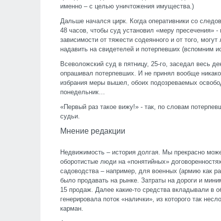
именно – с целью уничтожения имущества.)
Дальше начался цирк. Когда оперативники со следо
48 часов, чтобы суд установил «меру пресечения» - 
зависимости от тяжести содеянного и от того, могут
надавить на свидетелей и потерпевших (вспомним ис
Всеволожский суд в пятницу, 25-го, заседал весь де
опрашивал потерпевших. И не принял вообще никаког
избрания меры вышел, обоих подозреваемых освобод
понедельник…
«Первый раз такое вижу!» - так, по словам потерпе
судьи.
Мнение редакции
Недвижимость – история долгая. Мы прекрасно можем
оборотистые люди на «понятийных» договоренностях
садоводства – например, для военных (армию как р
было продавать на рынке. Затраты на дороги и мини
15 продаж. Далее какие-то средства вкладывали в о
генерировала поток «налички», из которого так нес
карман.