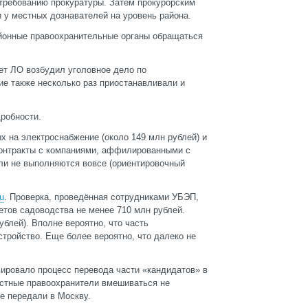
 требованию прокуратуры. Затем прокурорским
и у местных дознавателей на уровень района.
районные правоохранительные органы обращаться
тет ЛО возбудил уголовное дело по
ие также несколько раз приостанавливали и
робности.
х на электроснабжение (около 149 млн рублей) и
контракты с компаниями, аффилированными с
ли не выполняются вовсе (ориентировочный
u
. Проверка, проведённая сотрудниками УБЭП,
етов садоводства не менее 710 млн рублей.
блей). Вполне вероятно, что часть
тройство. Еще более вероятно, что далеко не
вировало процесс перевода части «кандидатов» в
естные правоохранители вмешиваться не
е передали в Москву.