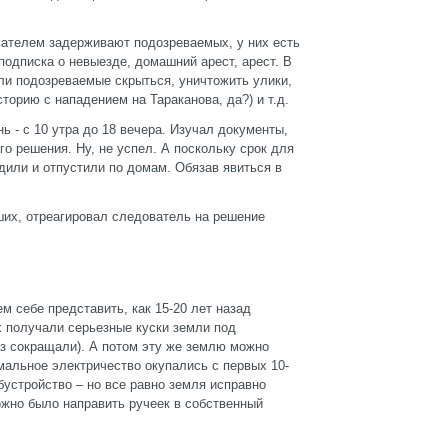
вателем задерживают подозреваемых, у них есть
подписка о невыезде, домашний арест, арест. В
 ли подозреваемые скрыться, уничтожить улики,
торию с нападением на Тараканова, да?) и т.д.
нь - с 10 утра до 18 вечера. Изучал документы,
о решения. Ну, не успел. А поскольку срок для
или и отпустили по домам. Обязав явиться в
вших, отреагировал следователь на решение
 себе представить, как 15-20 лет назад
 получали серьезные куски земли под
аз сокращали). А потом эту же землю можно
мальное электричество окупались с первых 10-
бустройство – но все равно земля исправно
ложно было направить ручеек в собственный