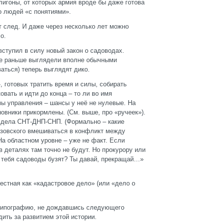
лигоны, от которых армия вроде бы даже готова
о людей «с понятиями».
т след. И даже через несколько лет можно
о.
вступил в силу новый закон о садоводах.
рые раньше выглядели вполне обычными
аться) теперь выглядят дико.
, готовых тратить время и силы, собирать
овать и идти до конца – то ли во имя
мы управления – шансы у неё не нулевые. На
новники прикормлены. (См. выше, про «ручеек»).
в дела СНТ-ДНП-СНП. (Формально – какие
изовского вмешиваться в конфликт между
а областном уровне – уже не факт. Если
 деталях там точно не будут. Но прокурору или
 у тебя садоводы бузят? Ты давай, прекращай…»
естная как «кадастровое дело» (или «дело о
типографию, не дождавшись следующего
ить за развитием этой истории.