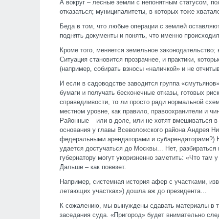
А вокруг – лесные земли с непонятным статусом, по
отказаться; муниципалитеты, в которых тоже хватал
Беда в том, что любые операции с землей оставляю
поднять документы и понять, что именно происходил
Кроме того, меняется земельное законодательство; 
Ситуация становится прозрачнее, и практики, кото
(например, собирать взносы «наличкой» и не отчитыв
И если в садоводстве заводится группа «смутьянов»
бумаги и получать бесконечные отказы, готовых риск
справедливости, то ли просто ради нормальной схе
местном уровне, как правило, правоохранители и чи
Районные – или в доле, или не хотят вмешиваться 
основания у главы Всеволожского района Андрея Н
федеральными арендаторами и субарендаторами?) Н
удается достучаться до Москвы… Нет, разбираться в
губернатору могут укоризненно заметить: «Что там
Дальше – как повезет.
Например, системная история афер с участками, изв
летающих участках») дошла аж до президента…
К сожалению, мы вынуждены сдавать материалы в 
заседания суда. «Пригород» будет внимательно след