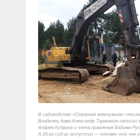
В садоводстве «Северная жемчужина» снесли
Владелец дома Александр Тараканов написал 
Андрея Кудрина и члена правления Вадима Рус
А 25-го суд их отпустил — потому что «не 