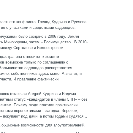
летнего конфликта. Господ Кудрина и Русяева
ве с участками и средствами садоводов.
мчужина» было создано в 2006 году. Земля
ь Минобороны, затем – Росимущество. В 2010-
 между Сертолово и Белоостровом.
адастра, она относится к землям
ов возможна только по соглашению с
 Большинство садоводов распоряжается
ажно: собственников здесь мало! А значит, и
тчасти. И правление фактически
ловек (включая Андрей Кудрина и Вадима
нятный статус «кандидатов в члены СНП» – без
ментам. Почему люди платили практически
ясными перспективами – загадка. Впрочем,
» покупают под дачи, а потом годами судятся…
а обширные возможности для злоупотреблений.