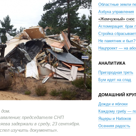
Областные земли п
Азбука управления
«Жемчужный» снос
Агломерация: брак 
Стройка сбрасывает
Не памятник и был?
Нацпроект — на або
АНАЛИТИКА
Пригородная треть
Бум идет на спад
ДОМАШНИЙ КРУ
Дожди и яблоки
 дом.
Каждому грибу — п
заявление; председателя СНП
Ящеры и Набоков
яева задержали в среду, 23 сентября.
Осенняя радость
успел изучить документы».