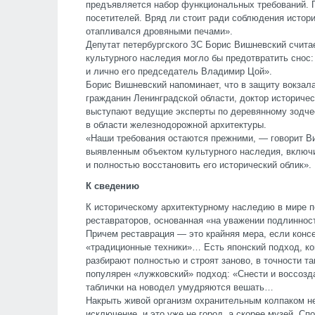
предъявляется набор функциональных требований. 
посетителей. Вряд ли стоит ради соблюдения истори
отапливался дровяными печами».
Депутат петербургского ЗС Борис Вишневский считае
культурного наследия могло бы предотвратить снос:
и лично его председатель Владимир Цой».
Борис Вишневский напоминает, что в защиту вокзал
гражданин Ленинградской области, доктор историчес
выступают ведущие эксперты по деревянному зодче
в области железнодорожной архитектуры.
«Наши требования остаются прежними, — говорит В
выявленным объектом культурного наследия, включи
и полностью восстановить его исторический облик».
К сведению
К историческому архитектурному наследию в мире п
реставраторов, основанная «на уважении подлиннос
Причем реставрация — это крайняя мера, если конс
«традиционные техники»… Есть японский подход, ко
разбирают полностью и строят заново, в точности та
популярен «лужковский» подход: «Снести и воссозд
таблички на новодел умудряются вешать…
Накрыть живой организм охранительным колпаком н
исключение, и это уже не город, а скорее музей. Сп