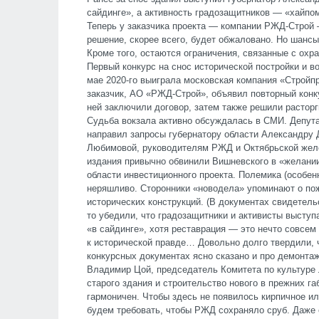
сайдинге», а активность градозащитников — «хайпо
Теперь у заказчика проекта — компании РЖД-Строй 
решение, скорее всего, будет обжаловано. Но шансы
Кроме того, остаются ограничения, связанные с охра
Первый конкурс на снос исторической постройки и во
мае 2020-го выиграла московская компания «Стройпр
заказчик, АО «РЖД-Строй», объявил повторный кон
ней заключили договор, затем также решили расторг
Судьба вокзала активно обсуждалась в СМИ. Депута
направил запросы губернатору области Александру 
Любимовой, руководителям РЖД и Октябрьской желе
издания привычно обвинили Вишневского в «желании
области инвестиционного проекта. Полемика (особен
неряшливо. Сторонники «новодела» упоминают о по
исторических конструкций. (В документах свидетельс
то убедили, что градозащитники и активисты выступ
«в сайдинге», хотя реставрация — это нечто совсем
к исторической правде… Довольно долго твердили, ч
конкурсных документах ясно сказано и про демонта
Владимир Цой, председатель Комитета по культуре 
старого здания и строительство нового в прежних г
гармоничен. Чтобы здесь не появилось кирпичное и
будем требовать, чтобы РЖД сохраняло сруб. Даже 