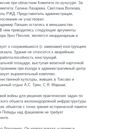
ссия при областном Комитете по культуре. За
омитета: Галина Лазарева, Светлана Волкова,
ель РЖД. Представитель администрации,
лосовании не участвовал.
ладимир Лапшин остались в меньшинстве.
 В нем приводились следующие аргументы:
тора Урхо Пяллия, является неординарным и
вует о сохранившихся (с заменами) конструкциях
окзала. Здание не относится к аварийным:
работоспособность конструкций.
альной площади, выступая визитной карточкой
троением при въезде в административный центр
разует выразительный комплекс.
чественной культуры, живших в Токсово и
ачный отдых А.С. Грин, С.Я. Маршак,
овой войны для решения практических задач по
еского объекта железнодорожной инфраструктуры
их объектов с точки зрения исторической памяти
тия Победы над фашизмом не требует
енте.
р Дрозденко. Он назвал вокзал «сараем в