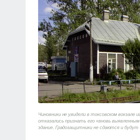
Чиновники не увидели в токсовском вокзале 
отказались признать его «вновь выявленны
здание. Градозащитники не сдаются и будут