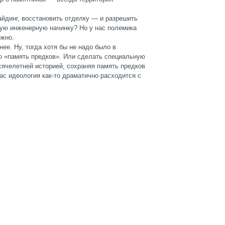
айдинг, восстановить отделку — и разрешить
ую инженерную начинку? Но у нас полемика
ожно.
ее. Ну, тогда хотя бы не надо было в
о «память предков». Или сделать специальную
сячелетней историей, сохраняя память предков
нас идеология как-то драматично расходится с