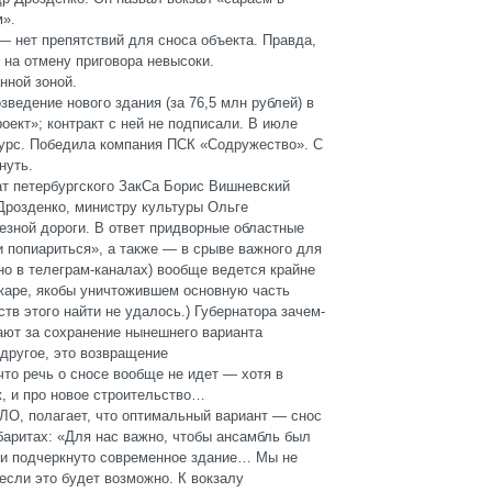
м».
— нет препятствий для сноса объекта. Правда,
 на отмену приговора невысоки.
нной зоной.
зведение нового здания (за 76,5 млн рублей) в
оект»; контракт с ней не подписали. В июле
курс. Победила компания ПСК «Содружество». С
нуть.
т петербургского ЗакСа Борис Вишневский
Дрозденко, министру культуры Ольге
зной дороги. В ответ придворные областные
 попиариться», а также — в срыве важного для
но в телеграм-каналах) вообще ведется крайне
жаре, якобы уничтожившем основную часть
тв этого найти не удалось.) Губернатора зачем-
ают за сохранение нынешнего варианта
 другое, это возвращение
то речь о сносе вообще не идет — хотя в
ж, и про новое строительство…
ЛО, полагает, что оптимальный вариант — снос
абаритах: «Для нас важно, чтобы ансамбль был
ли подчеркнуто современное здание… Мы не
если это будет возможно. К вокзалу