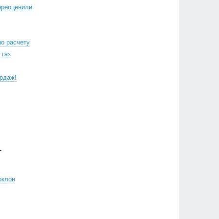
ереоценили
по расчету
 газ
рдаж!
Г
оклон