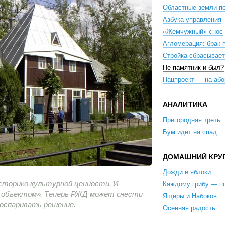
Областные земли п
Азбука управления
«Жемчужный» снос
Агломерация: брак 
Стройка сбрасывает
Не памятник и был?
Нацпроект — на або
АНАЛИТИКА
Пригородная треть
Бум идет на спад
ДОМАШНИЙ КРУ
Дожди и яблоки
историко-культурной ценности. И
Каждому грибу — п
м объектом». Теперь РЖД может снести
Ящеры и Набоков
 оспаривать решение.
Осенняя радость