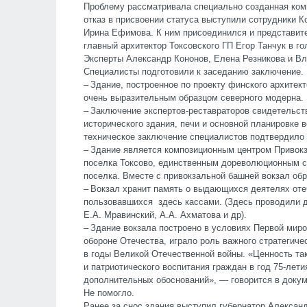
Проблему рассматривала специально созданная коми
отказ в присвоении статуса выступили сотрудники К
Ирина Ефимова. К ним присоединился и представит
главный архитектор Токсовского ГП Егор Танчук в го
Эксперты Александр Кононов, Елена Резникова и В
Специалисты подготовили к заседанию заключение.
– Здание, построенное по проекту финского архитек
очень выразительным образцом северного модерна.
– Заключение экспертов-реставраторов свидетельст
исторического здания, печи и основной планировке в
техническое заключение специалистов подтвердило 
– Здание является композиционным центром Привокз
поселка Токсово, единственным дореволюционным с
поселка. Вместе с привокзальной башней вокзал об
– Вокзал хранит память о выдающихся деятелях оте
пользовавшихся здесь кассами. (Здесь проводили д
Е.А. Мравинский, А.А. Ахматова и др).
– Здание вокзала построено в условиях Первой мир
обороне Отечества, играло роль важного стратегич
в годы Великой Отечественной войны. «Ценность так
и патриотического воспитания граждан в год 75-ле
дополнительных обоснований», — говорится в докум
Не помогло.
Ранее за снос здания выступил губернатор Александ