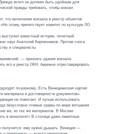
Прежде всего он должен быть удобным для
ческой правды требовать, чтобы вокзал
т, что включение вокзала в реестр объектов
 «Но этому препятствует комитет по культуре ЛО
а выступил известный историк, почетный
ких наук Анатолий Кирпичников. Против сноса
ству и специалисты
ишневский, — признать здание вокзала
ть его в реестр ОКН, бережно отреставрировать
одходят по-разному. Есть Венецианская хартия
ти материала и достоверности документов».
ервация не помогает. И лучше использовать
гда безусловно чтимые храмы по мере ветшания
кие же, из тех же материалов. В Москве
ать в монолите!» В столице даже памятные
е получится: ему нужно дышать. Венеция —
ор о памятниках — всегда территория