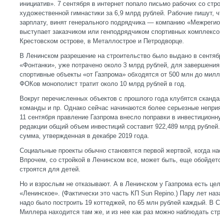
инициатив». 7 сентября в интернет попало письмо рабочих со стр
художественной гимнастики за 6,9 млрд рублей. Рабочие пишут, 
зарплату, винят генерального подрядчика — компанию «Межрегио
выступает заказчиком или генподрядчиком спортивных комплексов
Крестовском острове, в Металлострое и Петродворце.
В Ленинском разрешение на строительство было выдано в сентяб
«Фонтанки», уже потрачено около 3 млрд рублей, для завершения
спортивные объекты «от Газпрома» обходятся от 500 млн до милл
ФОКов монополист тратит около 10 млрд рублей в год.
Вокруг перечисленных объектов с прошлого года клубятся сканд
команды и пр. Однако сейчас начинаются более серьезные непри
11 сентября правление Газпрома внесло поправки в инвестиционн
редакции общий объем инвестиций составит 922,489 млрд рублей.
сумма, утвержденная в декабре 2019 года.
Социальные проекты обычно становятся первой жертвой, когда на
Впрочем, со стройкой в Ленинском все, может быть, еще обойдет
строятся для детей.
Но и взрослым не отказывают. А в Ленинском у Газпрома есть 
«Ленинское». (Фактически это часть КП Sun Repino.) Пару лет на
надо было построить 19 коттеджей, по 65 млн рублей каждый. В 
Миллера находится там же, и из нее как раз можно наблюдать с