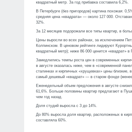
квадратный метр. За год прибавка составила 6,2%.
В Петербурге (без пригородов) картина похожая: 0,5
средняя цена «квадрата» — около 127 000. Отставан
32%.
За 12 месяцев подорожали все типы квартир, в боль
Цены выросли во всех районах, за исключением Пет
Колпинском. В ценовом рейтинге лидируют Курортны
квадратный метр); ниже 86 000 ценится «квадрат» в
Замедлились темпы роста цен в современных кирпич
в августе оказалась ниже, чем в «современной панели
сталинках и кирпичных «хрущевках» цены близкие, в
самый дешевый «квадрат» — в старом фонде (менее 
Еженедельный объем предложения в августе снизилс
61,6%. Больше половины квартир предлагают в Пушки
чем год назад.
Доля студий выросла с 3 до 14%.
До 80% выросла доля квартир, расположеных в кирп
составляла 60%.