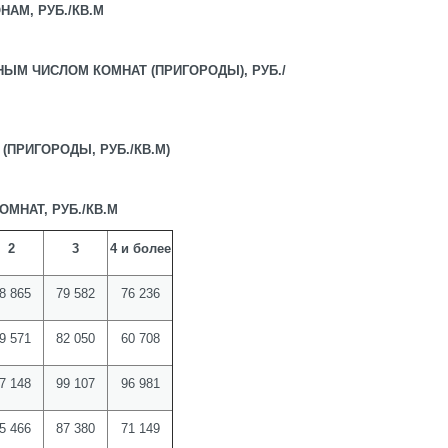
НАМ, РУБ./КВ.М
ЧНЫМ ЧИСЛОМ КОМНАТ (ПРИГОРОДЫ), РУБ./
(ПРИГОРОДЫ, РУБ./КВ.М)
 ЧИСЛУ КОМНАТ, РУБ./КВ.М
2
3
4 и более
8 865
79 582
76 236
9 571
82 050
60 708
7 148
99 107
96 981
5 466
87 380
71 149