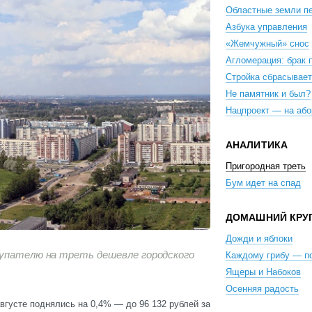
Областные земли п
Азбука управления
«Жемчужный» снос
Агломерация: брак 
Стройка сбрасывает
Не памятник и был?
Нацпроект — на або
АНАЛИТИКА
Пригородная треть
Бум идет на спад
ДОМАШНИЙ КРУ
Дожди и яблоки
купателю на треть дешевле городского
Каждому грибу — п
Ящеры и Набоков
Осенняя радость
вгусте поднялись на 0,4% — до 96 132 рублей за