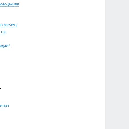
ереоценили
по расчету
 газ
рдаж!
Г
оклон