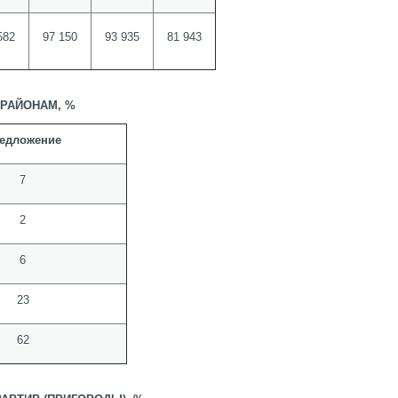
582
97 150
93 935
81 943
РАЙОНАМ, %
едложение
7
2
6
23
62