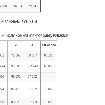
7 604
94 611
79 335
 И РАЙОНАМ, РУБ./КВ.М
 И ЧИСЛУ КОМНАТ (ПРИГОРОДЫ), РУБ./КВ.М
1
2
3
4 и более
051
72 559
80 087
80 163
 274
93 590
102 742
63 862
620
89 639
87 272
-
294
87 473
81 122
78 098
298
88 026
87 863
75 098