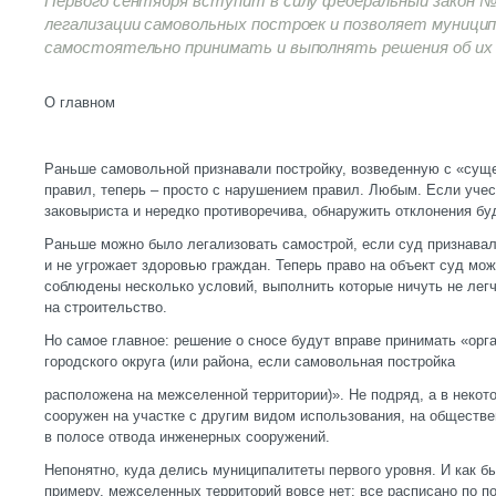
Первого сентября вступит в силу федеральный закон №
легализации самовольных построек и позволяет муници
самостоятельно принимать и выполнять решения об их 
О главном
Раньше самовольной признавали постройку, возведенную с «сущ
правил, теперь – просто с нарушением правил. Любым. Если учест
заковыриста и нередко противоречива, обнаружить отклонения бу
Раньше можно было легализовать самострой, если суд признавал,
и не угрожает здоровью граждан. Теперь право на объект суд мож
соблюдены несколько условий, выполнить которые ничуть не легч
на строительство.
Но самое главное: решение о сносе будут вправе принимать «ор
городского округа (или района, если самовольная постройка
расположена на межселенной территории)». Не подряд, а в некот
сооружен на участке с другим видом использования, на обществ
в полосе отвода инженерных сооружений.
Непонятно, куда делись муниципалитеты первого уровня. И как быт
примеру, межселенных территорий вовсе нет: все расписано по 