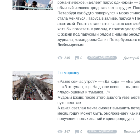
романтическое. «Белеет парус одинокий» — 
обычный человек представляет с трудом. Посл
Петербург как будто повернулся к морю спино
стала меняться. Паруса в заливе, паруса у 
экзотикой. Регаты становятся частью светской
хотя бы поглазеть в уик-энд, с толком употр
О жизни под парусом и рядом с ним мы бесед
журнала, командором Санкт-Петербургского 
Любомировым.
345
0
Дмитрий 
СПОРТ: АДРЕНАЛИН
По морозцу
«Разве сейчас утро?» — «Да, сэр». — «Вы ув
— «Это туман, сэр. На дворе осень — вы, кон
плодоношенья и туманов…”»
Мудрый Дживс после этого диалога увез Берт
путешествие.
А какая светлая мечта сможет выманить пет
месяц года? Может быть, омоложение? Как из
получение новых знаний и криопроцедуры.
347
0
Ершова Н
СПОРТ: АДРЕНАЛИН