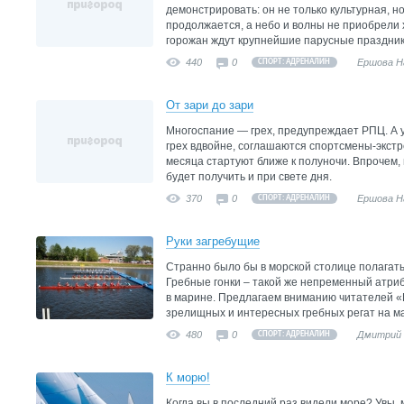
демонстрировать: он не только культурная, н
продолжается, а небо и волны не приобрели 
горожан ждут крупнейшие парусные праздник
440
0
Ершова Н
СПОРТ: АДРЕНАЛИН
От зари до зари
Многоспание — грех, предупреждает РПЦ. А 
грех вдвойне, соглашаются спортсмены-экст
месяца стартуют ближе к полуночи. Впрочем
будет получить и при свете дня.
370
0
Ершова Н
СПОРТ: АДРЕНАЛИН
Руки загребущие
Странно было бы в морской столице полагать
Гребные гонки – такой же непременный атриб
в марине. Предлагаем вниманию читателей 
зрелищных и интересных гребных регат на м
480
0
Дмитрий 
СПОРТ: АДРЕНАЛИН
К морю!
Когда вы в последний раз видели море? Увы,