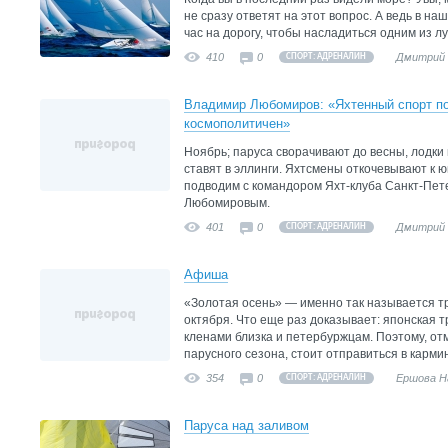
не сразу ответят на этот вопрос. А ведь в н
час на дорогу, чтобы насладиться одним из л
410
0
Дмитрий 
СПОРТ: АДРЕНАЛИН
Владимир Любомиров: «Яхтенный спорт по
космополитичен»
Ноябрь; паруса сворачивают до весны, лодки
ставят в эллинги. Яхтсмены откочевывают к ю
подводим с командором Яхт-клуба Санкт-Пе
Любомировым.
401
0
Дмитрий 
СПОРТ: АДРЕНАЛИН
Афиша
«Золотая осень» — именно так называется т
октября. Что еще раз доказывает: японская 
кленами близка и петербуржцам. Поэтому, от
парусного сезона, стоит отправиться в карм
354
0
Ершова Н
СПОРТ: АДРЕНАЛИН
Паруса над заливом