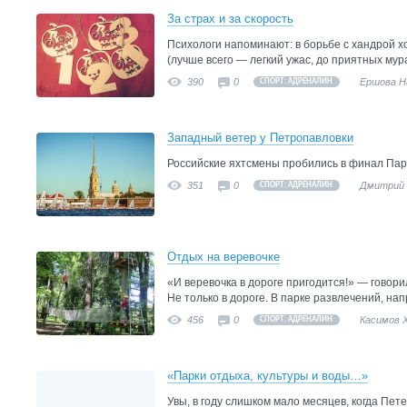
За страх и за скорость
Психологи напоминают: в борьбе с хандрой 
(лучше всего — легкий ужас, до приятных мур
390
0
Ершова Н
СПОРТ: АДРЕНАЛИН
Западный ветер у Петропавловки
Российские яхтсмены пробились в финал Пар
351
0
Дмитрий 
СПОРТ: АДРЕНАЛИН
Отдых на веревочке
«И веревочка в дороге пригодится!» — говори
Не только в дороге. В парке развлечений, на
456
0
Касимов 
СПОРТ: АДРЕНАЛИН
«Парки отдыха, культуры и воды…»
Увы, в году слишком мало месяцев, когда Пет