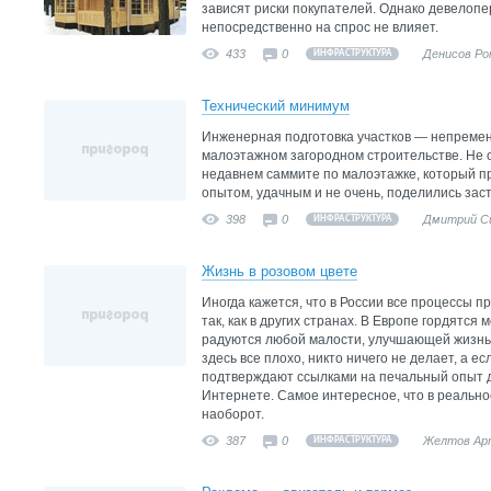
зависят риски покупателей. Однако девелопе
непосредственно на спрос не влияет.
433
0
Денисов Ро
ИНФРАСТРУКТУРА
Технический минимум
Инженерная подготовка участков — непремен
малоэтажном загородном строительстве. Не о
недавнем саммите по малоэтажке, который п
опытом, удачным и не очень, поделились зас
398
0
Дмитрий С
ИНФРАСТРУКТУРА
Жизнь в розовом цвете
Иногда кажется, что в России все процессы 
так, как в других странах. В Европе гордятс
радуются любой малости, улучшающей жизнь. 
здесь все плохо, никто ничего не делает, а ес
подтверждают ссылками на печальный опыт д
Интернете. Самое интересное, что в реальнос
наоборот.
387
0
Желтов Ар
ИНФРАСТРУКТУРА