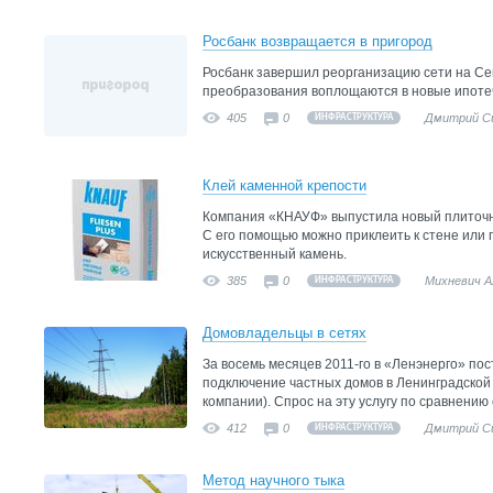
Росбанк возвращается в пригород
Росбанк завершил реорганизацию сети на С
преобразования воплощаются в новые ипоте
405
0
Дмитрий С
ИНФРАСТРУКТУРА
Клей каменной крепости
Компания «КНАУФ» выпустила новый плиточ
С его помощью можно приклеить к стене или 
искусственный камень.
385
0
Михневич А
ИНФРАСТРУКТУРА
Домовладельцы в сетях
За восемь месяцев 2011-го в «Ленэнерго» пос
подключение частных домов в Ленинградской
компании). Спрос на эту услугу по сравнени
412
0
Дмитрий С
ИНФРАСТРУКТУРА
Метод научного тыка