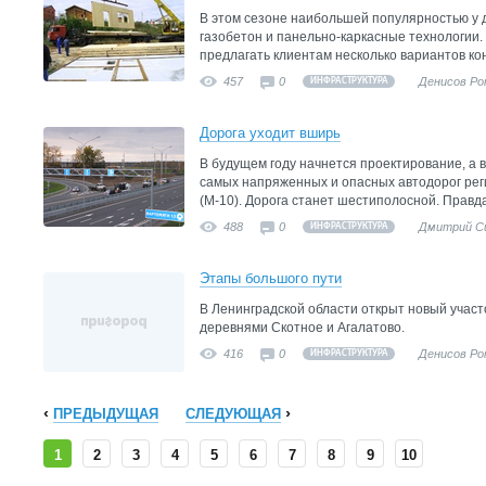
В этом сезоне наибольшей популярностью у 
газобетон и панельно-каркасные технологии.
предлагать клиентам несколько вариантов ко
457
0
Денисов Ро
ИНФРАСТРУКТУРА
Дорога уходит вширь
В будущем году начнется проектирование, а 
самых напряженных и опасных автодорог ре
(М-10). Дорога станет шестиполосной. Правда,
488
0
Дмитрий С
ИНФРАСТРУКТУРА
Этапы большого пути
В Ленинградской области открыт новый участ
деревнями Скотное и Агалатово.
416
0
Денисов Ро
ИНФРАСТРУКТУРА
ПРЕДЫДУЩАЯ
СЛЕДУЮЩАЯ
1
2
3
4
5
6
7
8
9
10