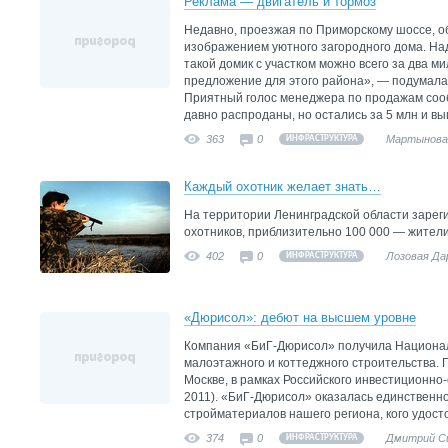
Реклама — двигатель и тормоз
Недавно, проезжая по Приморскому шоссе, о
изображением уютного загородного дома. Над
такой домик с участком можно всего за два м
предложение для этого района», — подумала 
Приятный голос менеджера по продажам сооб
давно распроданы, но остались за 5 млн и вы
363
0
Мартынова
ИНФРАСТРУКТУРА
Каждый охотник желает знать…
На территории Ленинградской области зарег
охотников, приблизительно 100 000 — жители
402
0
Лозовая Да
ИНФРАСТРУКТУРА
«Дюрисол»: дебют на высшем уровне
Компания «БиГ-Дюрисол» получила Национа
малоэтажного и коттеджного строительства. П
Москве, в рамках Российского инвестиционн
2011). «БиГ-Дюрисол» оказалась единственн
стройматериалов нашего региона, кого удост
374
0
Дмитрий С
ИНФРАСТРУКТУРА