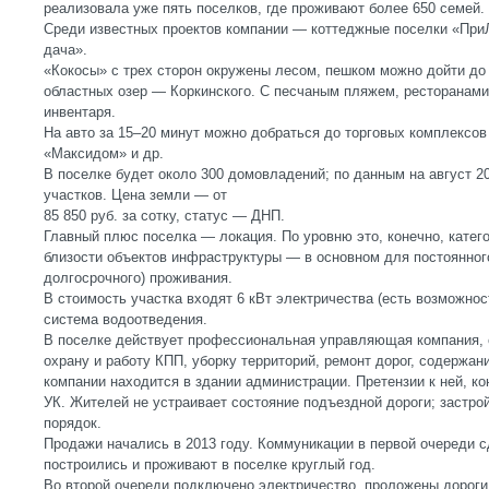
реализовала уже пять поселков, где проживают более 650 семей.
Среди известных проектов компании — коттеджные поселки «При
дача».
«Кокосы» с трех сторон окружены лесом, пешком можно дойти до 
областных озер — Коркинского. С песчаным пляжем, ресторанами
инвентаря.
На авто за 15–20 минут можно добраться до торговых комплексов
«Максидом» и др.
В поселке будет около 300 домовладений; по данным на август 20
участков. Цена земли — от
85 850 руб. за сотку, статус — ДНП.
Главный плюс поселка — локация. По уровню это, конечно, катег
близости объектов инфраструктуры — в основном для постоянного
долгосрочного) проживания.
В стоимость участка входят 6 кВт электричества (есть возможно
система водоотведения.
В поселке действует профессиональная управляющая компания, 
охрану и работу КПП, уборку территорий, ремонт дорог, содержа
компании находится в здании администрации. Претензии к ней, кон
УК. Жителей не устраивает состояние подъездной дороги; застро
порядок.
Продажи начались в 2013 году. Коммуникации в первой очереди с
построились и проживают в поселке круглый год.
Во второй очереди подключено электричество, проложены дороги