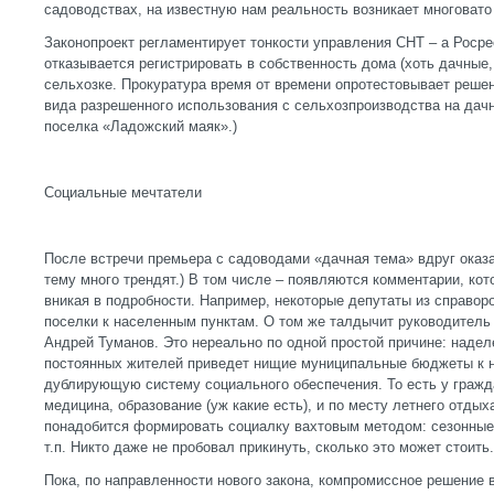
садоводствах, на известную нам реальность возникает многовато
Законопроект регламентирует тонкости управления СНТ – а Росре
отказывается регистрировать в собственность дома (хоть дачные,
сельхозке. Прокуратура время от времени опротестовывает реше
вида разрешенного использования с сельхозпроизводства на дач
поселка «Ладожский маяк».)
Социальные мечтатели
После встречи премьера с садоводами «дачная тема» вдруг оказал
тему много трендят.) В том числе – появляются комментарии, кот
вникая в подробности. Например, некоторые депутаты из справор
поселки к населенным пунктам. О том же талдычит руководитель
Андрей Туманов. Это нереально по одной простой причине: наде
постоянных жителей приведет нищие муниципальные бюджеты к 
дублирующую систему социального обеспечения. То есть у гражда
медицина, образование (уж какие есть), и по месту летнего отдыха
понадобится формировать социалку вахтовым методом: сезонные
т.п. Никто даже не пробовал прикинуть, сколько это может стоить.
Пока, по направленности нового закона, компромиссное решение 