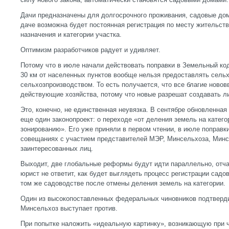
Дачи предназначены для долгосрочного проживания, садовые дома
даче возможна будет постоянная регистрация по месту жительств
назначения и категории участка.
Оптимизм разработчиков радует и удивляет.
Потому что в июле начали действовать поправки в Земельный код
30 км от населенных пунктов вообще нельзя предоставлять сельх
сельхозпроизводством. То есть получается, что все благие новов
действующие хозяйства, потому что новые разрешат создавать л
Это, конечно, не единственная неувязка. В сентябре обновленна
еще один законопроект: о переходе «от деления земель на катег
зонированию». Его уже приняли в первом чтении, в июле поправк
совещаниях с участием представителей МЭР, Минсельхоза, Минс
заинтересованных лиц.
Выходит, две глобальные реформы будут идти параллельно, отча
юрист не ответит, как будет выглядеть процесс регистрации садо
том же садоводстве после отмены деления земель на категории.
Один из высокопоставленных федеральных чиновников подтверди
Минсельхоз выступает против.
При попытке наложить «идеальную картинку», возникающую при ч