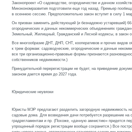
Законопроект «О садоводстве, огородничестве и дачном хозяйст
Минэкономразвития подготовили еще год назад. Премьер пообещ
в осеннюю сессию. Предположительно закон вступит в силу 1 мар
Он призван заменить действующий (и безнадежно устаревший) 66
огороднических и дачных некоммерческих объединениях граждан»
Земельный, Жилищный, Гражданский и Лесной кодексы, в закон о 
Все многообразие ДНТ, ДНП, СНТ, кооперативов и прочих видов 
к трем формам: садоводческие, огороднические и дачные некомм
все три организационно-правовые формы признаются разновидно
собственников недвижимости.)
Принудительной перерегистрации не будет, на приведение докуме
законом дается время до 2027 года.
Юридические неувязки
Юристы МЭР предлагают разделить загородную недвижимость на 
садовые дома. Для возведения дачи потребуется разрешение на с
градрегламентам и пр. (Похоже, «дачную амнистию» придется пе
упрощенный порядок регистрации вообще сохранится.) Все постро
силу нового закона, автоматически становятся садовыми домами.