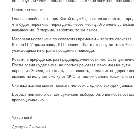
не вернуться? Или с самого начала знал? Согласитесь, разница е
Перемена участи…
Главная особенность армейской службы, насколько помню, – пред
что будет через час, через день, через месяц. Это очень успокаи
невыносимо. В тюрьме, вероятно, то же самое.
Массовая ностальгия по советским временам – того же свойства.
Школа-ПТУ-армия-завод-ЛТП-пенсия. Шаг в сторону не то чтобы 
уезжающими из страны прощались навсегда.
Кстати, в природе как раз предопределенности нет. Есть циклично
После осени будет зима, но прогноз работает максимум на сутки. 
парень из Эфеса, и то дважды не попасть, а если их по дороге н
именно ты получил смс-ку от МЧС: в теплом салоне машины или 
Сколько жизней может прожить человек с одного захода? (Кошки, г
Возраст немного огорчает сужением выбора. Зато ценность остав
пропорционально.
Удачи вам!
Дмитрий Синочкин