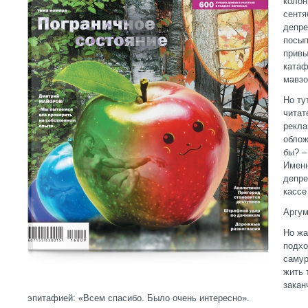
колон
сентя
депре
посып
привы
катаф
мавз
Но ту
читат
рекла
облож
бы? –
Именн
депре
кассе
Аргум
Но жа
подхо
самур
жить 
закан
эпитафией: «Всем спасибо. Было очень интересно».