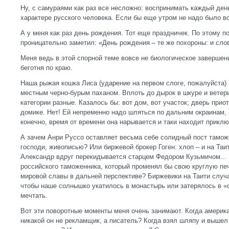
Ну, с самураями как раз все несложно: воспринимать каждый ден
характере русского человека. Если бы еще утром не надо было вс
А у меня как раз день рождения. Тот еще праздничек. По этому 
проницательно заметил: «День рождения – те же похороны: и сло
Меня ведь в этой спорной теме вовсе не биологическое завершени
беготня по краю.
Наша рыжая кошка Лиса (ударение на первом слоге, пожалуйста) 
местным черно-бурым паханом. Вплоть до дырок в шкуре и ветер
категории разные. Казалось бы: вот дом, вот участок; дверь приот
домике. Нет! Ей непременно надо шляться по дальним окраинам, 
конечно, время от времени она нарывается и таки находит прикл
А зачем Анри Руссо оставляет весьма себе солидный пост таможе
господи, живописью? Или биржевой брокер Гоген: хлоп – и на Таи
Александр вдруг перекидывается старцем Федором Кузьмичом... 
российского таможенника, который променял бы свою круглую пе
мировой славы в дальней перспективе? Биржевики на Таити случа
чтобы наше солнышко укатилось в монастырь или затерялось в «
мечтать.
Вот эти поворотные моменты меня очень занимают. Когда америк
никакой он не рекламщик, а писатель? Когда взял шляпу и вышел