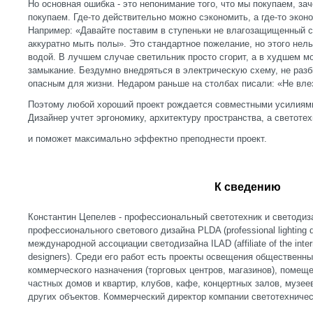
Но основная ошибка - это непонимание того, что мы покупаем, за
покупаем. Где-то действительно можно сэкономить, а где-то экон
Например: «Давайте поставим в ступеньки не влагозащищенный 
аккуратно мыть полы». Это стандартное пожелание, но этого нель
водой. В лучшем случае светильник просто сгорит, а в худшем м
замыкание. Бездумно внедряться в электрическую схему, не разб
опасным для жизни. Недаром раньше на столбах писали: «Не влез
Поэтому любой хороший проект рождается совместными усилиями
Дизайнер учтет эргономику, архитектуру пространства, а светоте
и поможет максимально эффектно преподнести проект.
К сведению
Константин Цепелев - профессиональный светотехник и светодиз
профессионального светового дизайна PLDA (professional lighting de
международной ассоциации светодизайна ILAD (affiliate of the interna
designers). Среди его работ есть проекты освещения общественн
коммерческого назначения (торговых центров, магазинов), помещ
частных домов и квартир, клубов, кафе, концертных залов, музее
других объектов. Коммерческий директор компании светотехниче