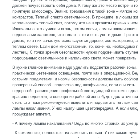
должен почувствовать себя дома. К тому же это место встречи го
приятную атмосферу. Значит, требования к такой зоне – мягкое к
контрастов. Теплый спектр светильников. В принципе, в любом ж
использовать теплый свет, потому что наш организм привык к не
Изначально это лучина и огонь, потом свечи, лампы накаливания и
подсознании заложено, что тепло - это и есть уют в доме. При э
домах, то в них зачастую используются дерево, эко-материалы, а
теплом свете. Если дом многоэтажный, то, конечно, необходимо
лестниц. С точки зрения безопасности нужно подсвечивать ступе
подобранных светильников и напольного света может превратить 
В кухне главное внимание надо уделить подсветке рабочей зоны.
практически безтеневое освещение, почти как в операционной. Ве
острыми предметами, и нормы безопасности должны быть соблюд
проверенный способ - подсветка под шкафчиками, если они есть.
недорогой - размещение профильной светодиодной системы вдоль
красиво подсветит, и освещение рабочей зоны будет достаточным
стол. Его тоже рекомендуется выделить и подсветить теплым св
лампы накаливания. У них наилучшая цветопередача. А если блюд
пробуждает аппетит.
- А почему лампы накаливания? Ведь во многих странах их уже д
- К сожалению, полностью их заменить нельзя. У них самая луч