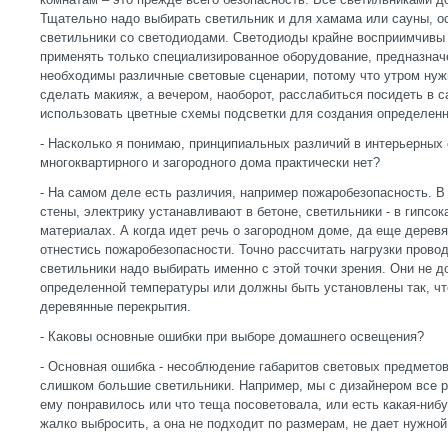
Тщательно надо выбирать светильник и для хамама или сауны, о
светильники со светодиодами. Светодиоды крайне восприимчивы 
применять только специализированное оборудование, предназначе
необходимы различные световые сценарии, потому что утром нужн
сделать макияж, а вечером, наоборот, расслабиться посидеть в с
использовать цветные схемы подсветки для создания определенн
- Насколько я понимаю, принципиальных различий в интерьерных
многоквартирного и загородного дома практически нет?
- На самом деле есть различия, например пожаробезопасность. В 
стены, электрику устанавливают в бетоне, светильники - в гипсок
материалах. А когда идет речь о загородном доме, да еще деревя
отнестись пожаробезопасности. Точно рассчитать нагрузки прово
светильники надо выбирать именно с этой точки зрения. Они не 
определенной температуры или должны быть установлены так, чт
деревянные перекрытия.
- Каковы основные ошибки при выборе домашнего освещения?
- Основная ошибка - несоблюдение габаритов световых предмет
слишком большие светильники. Например, мы с дизайнером все ра
ему понравилось или что теща посоветовала, или есть какая-ниб
жалко выбросить, а она не подходит по размерам, не дает нужно