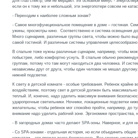
для глаз спектр, они не мерцают. Их основной минус - энергосбе
если он к тому же и небольшой, эти энергопотери совсем не ката
- Переходим к наиболее сложным зонам?
- Самое многофункциональное помещение в доме – гостиная. Сем
ужины, просмотры кино. Соответственно и система освещения до
Много сценариев, различные группы света, чтобы можно было в
самой гостиной. И различные системы управления целесообразно
В спальне тоже нужны различные сценарии, например, чтобы мож
побыстрее, либо комфортно уснуть. В спальне обычно рекоменду
группам, потому что там могут находиться два человека. И сис
независимы друг от друга, чтобы один человек не мешал другом
нижней подсветки.
К свету в детской комнате - особые требования. Ребенок крайне
воздействиям, поэтому свет в детской должен быть максимально
теплый. И, конечно, надо уделить максимум внимания безопаснос
ударопрочные светильники. Ночники, локационные подсветки нижн
желательны, чтобы ребенок мог спокойно пройти, например, до т
внимание надо уделить рабочей зоне. Эргономике пространства,
- В загородных домах часто делают SPA-зоны. Наверное, и для н
- Со SPA-зонами - отдельная история, но если объединить общие
комнатам – это прежде всего безопасность. Все светильниками