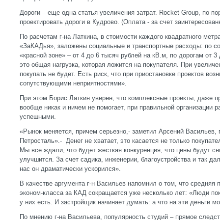
Дороги – еще одна статья увеличения затрат. Rocket Group, по п
проектировать дороги в Кудрово. (Оплата - за счет заинтересова
По расчетам г-на Латкина, в стоимости каждого квадратного метр
«ЗаКАДья», заложены социальные и транспортные расходы: по со
«красной зоне» – от 4 до 6 тысяч рублей на кВ.м, по дорогам от 3
это общая нагрузка, которая ложится на покупателя. При увеличен
покупать не будет. Есть риск, что при приостановке проектов воз
сопутствующими неприятностями».
При этом Борис Латкин уверен, что комплексные проекты, даже пр
вообще никак и ничем не помогает, при правильной организации р
успешными.
«Рынок меняется, причем серьезно,- заметил Арсений Васильев,
Петросталь».- Денег не хватает, это касается не только покупате
Мы все ждали, что будет жесткая конкуренция, что цены будут с
улучшится. За счет садика, инженерии, благоустройства и так да
нас он драматически ускорился».
В качестве аргумента г-н Васильев напомнил о том, что средняя
эконом-класса за КАД сокращается уже несколько лет: «Люди пок
у них есть. И застройщик начинает думать: а что на эти деньги 
По мнению г-на Васильева, популярность студий – прямое следст