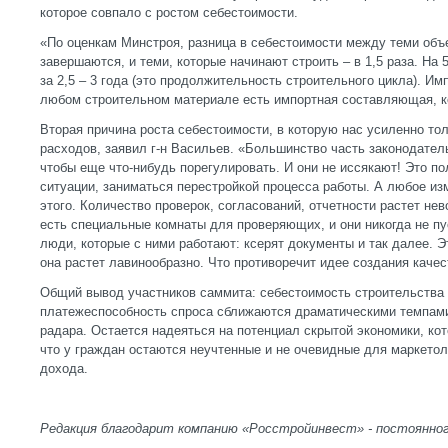
которое совпало с ростом себестоимости.
«По оценкам Минстроя, разница в себестоимости между теми объ
завершаются, и теми, которые начинают строить – в 1,5 раза. Н
за 2,5 – 3 года (это продолжительность строительного цикла). Им
любом строительном материале есть импортная составляющая, к
Вторая причина роста себестоимости, в которую нас усиленно то
расходов, заявил г-н Васильев. «Большинство часть законодател
чтобы еще что-нибудь порегулировать. И они не иссякают! Это по
ситуации, заниматься перестройкой процесса работы. А любое из
этого. Количество проверок, согласований, отчетности растет не
есть специальные комнаты для проверяющих, и они никогда не пу
люди, которые с ними работают: ксерят документы и так далее. Эт
она растет лавинообразно. Что противоречит идее создания качес
Общий вывод участников саммита: себестоимость строительства
платежеспособность спроса сближаются драматическими темпами
радара. Остается надеяться на потенциал скрытой экономики, кот
что у граждан остаются неучтенные и не очевидные для маркетол
дохода.
Редакция благодарит компанию «Росстройинвест» - постоянног