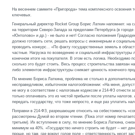
На весеннем саммите «Пригорода» тема комплексного освоения т
ключевых.
Генеральный директор Rocket Group Борис Латкин напомнил: на с
на территории Северо-Запада за пределами Петербурга (в городе
«Юнтолово» и др.) - не было и нет! Согласно положения Градкоде
должно готовить сети, решать вопросы с инженерным и социальн
проводить конкурс... «По факту государственных земель в област
частные. Нагрузка по возведению и социальной инфраструктуры л
конечном итоге на покупателя. В этом есть логика. Необходимо п
сколько это будет стоить. Весь процесс строительства завязан н
либо элементов инфраструктуры снижает ценность конечного про
По мнению Бориса Латкина, проблема не столько в дополнительны
несправедливом, избыточном налогообложении: «На меня, допуст
не могу в соответствии с налоговым кодексом и 214-ФЗ отнести з
только оплачивать это из чистой прибыли после уплаты налогов.
передать государству, что тоже непросто, и еще раз уплатить нал
Поправки в 214-ФЗ, разрешающие относить на себестоимость «со
рассмотрены Думой во втором чтении. (Пока этот номер печатаетс
третьем). Их вступление в силу, по мнению Бориса Латкина, сниз
минимум на 40%. «Государство ничего строить не будет – нет ден
проще, но там, где вокруг голое поле – ответственность несет за