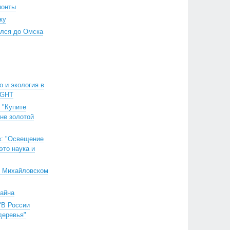
понты
ку
лся до Омска
о и экология в
IGHT
 "Купите
 не золотой
в: "Освещение
это наука и
 Михайловском
зайна
"В России
деревья"