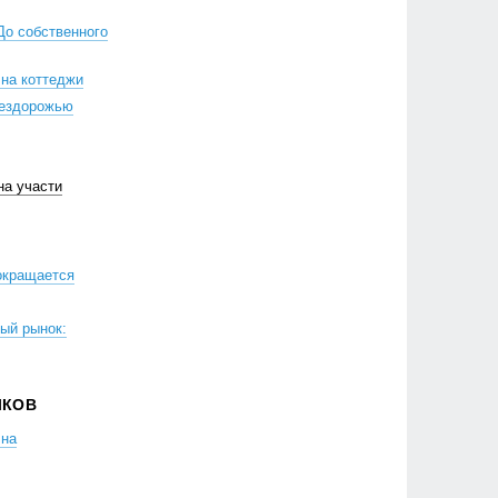
До собственного
на коттеджи
бездорожью
на участи
окращается
ый рынок:
ЛКОВ
 на