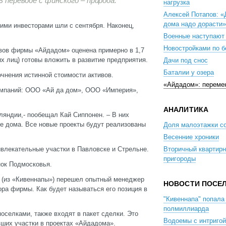
В переводе с финского – природа.
нагрузка
Алексей Потапов: «
дома надо дорасти»
ими инвесторами шли с сентября. Наконец,
Военные наступают 
Новостройками по 
ивов фирмы «Айдадом» оценена примерно в 1,7
х лиц) готовы вложить в развитие предприятия.
Дачи под снос
Баталии у озера
чнения истинной стоимости активов.
«Айдадом»: переме
омпаний: ООО «Ай да дом», ООО «Империя»,
АНАЛИТИКА
ляндии,- пообещал Кай Сиппонен. – В них
ые дома. Все новые проекты будут реализованы
Доля малоэтажки с
Весенние хроники
ивлекательные участки в Павловске и Стрельне.
Вторичный квартирн
пригороды
нок Подмосковья.
» (из «Кивеннапы») перешел опытный менеджер
НОВОСТИ ПОСЕ
ора фирмы. Как будет называться его позиция в
"Кивеннапа" попала
полмиллиарда
оселками, также входят в пакет сделки. Это
Водоемы с интригой
вших участки в проектах «Айдадома».