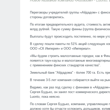
Новое название компании «Айдадом» - Luonto. 
Переговоры учредителей группы «Айдадом» с финск
стороны договорились.
По итогам предварительного аудита, стоимость акт
млрд рублей. Такую сумму финны (группа физически
Выплаты будут происходить постепенно, по мере уто
В сделку пошли пакеты по 51% акций следующих к
ООО «СК Империя» и ООО «Империал».
«Мы будем строить малоэтажные городки, как в Фин
появятся таун-хаузы и малоэтажные многоквартирн
с применением финских стандартов качества".
Земельный банк "Айдадома" - более 700 га. Есть пр
В течение 3-5 лет компания собирается выйти на ры
Видимо, как раз под сделку с финнами в «Айдадом
Сергея Будько, он занял пост коммерческого директ
Luonto, пока неясно.
По словам Сергея Будько, компании, управляющие п
должно хотя бы отчасти успокоить дольщиков, купи