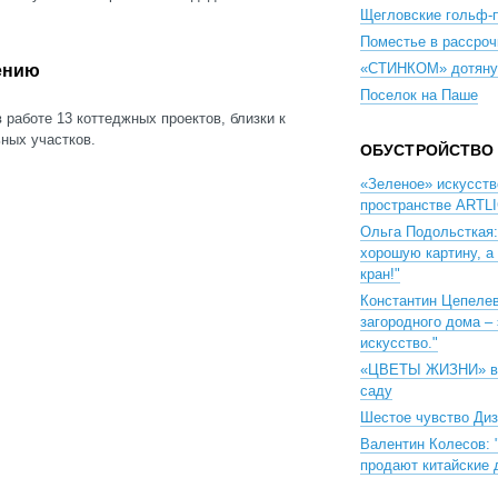
Щегловские гольф-
Поместье в рассроч
«СТИНКОМ» дотяну
ению
Поселок на Паше
 работе 13 коттеджных проектов, близки к
ных участков.
ОБУСТРОЙСТВО
«Зеленое» искусств
пространстве ARTL
Ольга Подольсткая:
хорошую картину, а
кран!"
Константин Цепеле
загородного дома – 
искусство."
«ЦВЕТЫ ЖИЗНИ» в
саду
Шестое чувство Ди
Валентин Колесов: 
продают китайские 