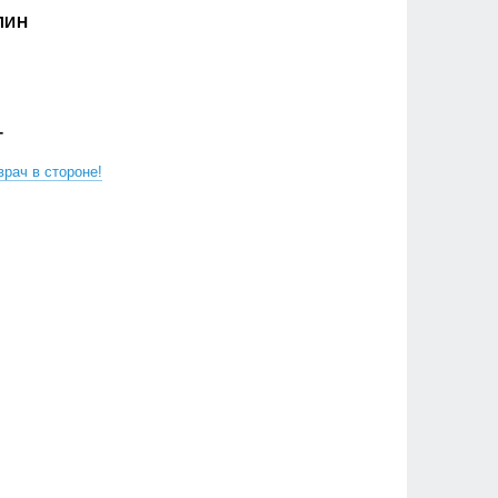
ЛИН
Г
врач в стороне!