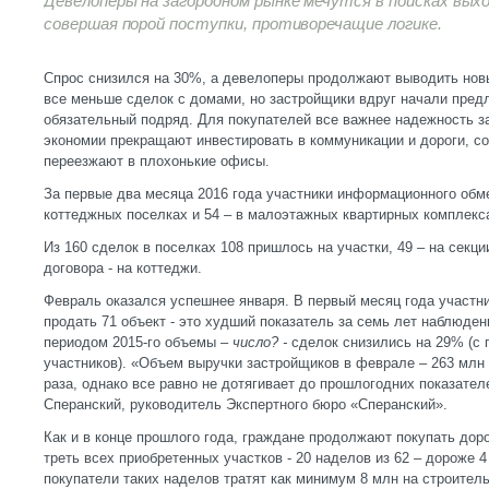
Девелоперы на загородном рынке мечутся в поисках вых
совершая порой поступки, противоречащие логике.
Спрос снизился на 30%, а девелоперы продолжают выводить нов
все меньше сделок с домами, но застройщики вдруг начали предл
обязательный подряд. Для покупателей все важнее надежность з
экономии прекращают инвестировать в коммуникации и дороги, с
переезжают в плохонькие офисы.
За первые два месяца 2016 года участники информационного обм
коттеджных поселках и 54 – в малоэтажных квартирных комплекс
Из 160 сделок в поселках 108 пришлось на участки, 49 – на секци
договора - на коттеджи.
Февраль оказался успешнее января. В первый месяц года участ
продать 71 объект - это худший показатель за семь лет наблюден
периодом 2015-го объемы
– число? -
сделок снизились на 29% (с 
участников). «Объем выручки застройщиков в феврале – 263 млн 
раза, однако все равно не дотягивает до прошлогодних показател
Сперанский, руководитель Экспертного бюро «Сперанский».
Как и в конце прошлого года, граждане продолжают покупать дор
треть всех приобретенных участков - 20 наделов из 62 – дороже 4
покупатели таких наделов тратят как минимум 8 млн на строител