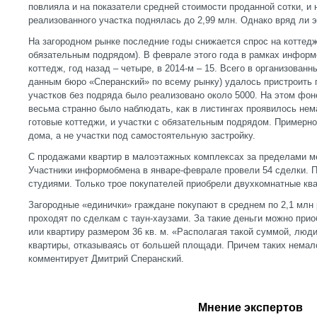
повлияла и на показатели средней стоимости проданной сотки, и
реализованного участка поднялась до 2,99 млн. Однако вряд ли 
На загородном рынке последние годы снижается спрос на коттедж
обязательным подрядом). В феврале этого года в рамках инфор
коттедж, год назад – четыре, в 2014-м – 15. Всего в организован
данным бюро «Сперанский» по всему рынку) удалось пристроить 
участков без подряда было реализовано около 5000. На этом фон
весьма странно было наблюдать, как в листингах проявилось нем
готовые коттеджи, и участки с обязательным подрядом. Примерно
дома, а не участки под самостоятельную застройку.
С продажами квартир в малоэтажных комплексах за пределами ме
Участники информобмена в январе-феврале провели 54 сделки. П
студиями. Только трое покупателей приобрели двухкомнатные ква
Загородные «единички» граждане покупают в среднем по 2,1 млн
проходят по сделкам с таун-хаузами. За такие деньги можно при
или квартиру размером 36 кв. м. «Располагая такой суммой, люд
квартиры, отказываясь от большей площади. Причем таких немало
комментирует Дмитрий Сперанский.
Мнение экспертов