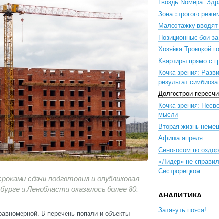
Гвоздь Nомера: Здр
Зона строгого режи
Малоэтажку вводят 
Позиционные бои за
Хозяйка Троицкой г
Квартиры прямо с г
Кочка зрения: Разви
результат симбиоза
Долгострои пересчи
Кочка зрения: Несв
мысли
Вторая жизнь неме
Афиша апреля
Сенокосом по оздо
«Лидер» не справил
Сестрорецком
роками сдачи подготовил и опубликовал
бурге и Ленобласти оказалось более 80.
АНАЛИТИКА
Затянуть пояса!
равномерной. В перечень попали и объекты