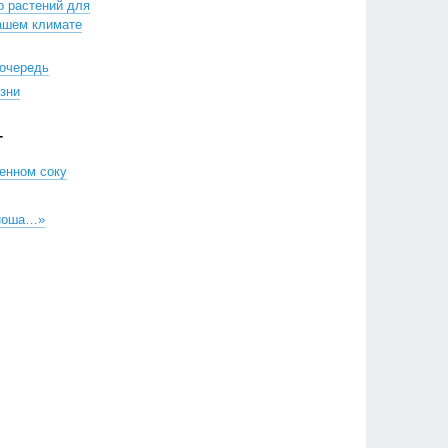
р растений для
ашем климате
очередь
изни
Г
енном соку
 ноша…»