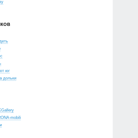
ву
ЛКОВ
деть
е
ес
ь
ют юг
а дольки
Gallery
ONA-mobili
и