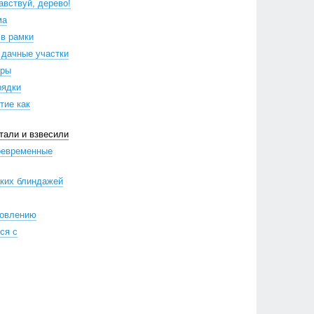
авствуй, дерево!
ма
в рамки
 дачные участки
оры
рядки
тие как
тали и взвесили
оевременные
цких блиндажей
ровлению
ся с