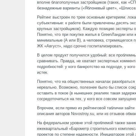
вполне благополучных застройщиков (таких, как «СПб
безнадежные варианты («Яблоневый цвет», «Шлиссел
Рейтинг выстроен по трем основным критериям: лока
субъективные: к работе были привлечены десять экс
крупных застройщиков). Каждую позицию эксперты о
Понятно, что при покупке жилья в GreenЛандии или
минимальные (А или В), а человека, стремящегося 
ЖК «Август», надо срочно госпитализировать.
В целом продукт получился удобный: все проблемны
сравнивать. Правда, не хватает экспертных коммент
подробностей: у кого банкротство на подходе, у ког
истек.
Понятно, что на общественных началах разобраться
нереально. Возможно, полезнее было бы список сокра
оставить в покое (в нынешних реалиях такая задержк
сосредоточиться на тех, у кого все совсем запущено
Впрочем, если прямо из рейтинговой таблички зайти 
описания авторов Novostroy.su, или из отзывов обм
На федеральном уровне этой проблемой также зани
ежеквартальный «Барометр строительного комплекса
проектов по степени надежности. Инициатором этой