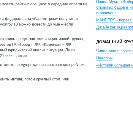
Павел Мусс: «Выбо
ентовать рейтинг обещают в середине апреля на
открытых садов в н
ограничен».
то с федеральным «барометром» получится
MANDERS - первая 
ostroy.su можно довести до ума – если
Дизайн как образ ж
атились представители инициативной группы,
ДОМАШНИЙ КРУ
ектов ГК «Город», ЖК «Каменка» и ЖК
ный юридический анализ ситуации. По их
Чиполлино в собств
21 000 квартир.
Надолбы
е столько предупреждение завтрашних проблем,
«Истории большая
дить митинг, потом круглый стол, или