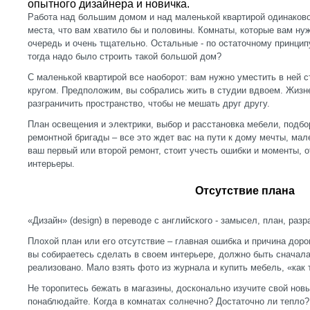
опытного дизайнера и новичка.
Работа над большим домом и над маленькой квартирой одинаково
места, что вам хватило бы и половины. Комнаты, которые вам ну
очередь и очень тщательно. Остальные - по остаточному принцип
тогда надо было строить такой большой дом?
С маленькой квартирой все наоборот: вам нужно уместить в ней ст
кругом. Предположим, вы собрались жить в студии вдвоем. Жизн
разграничить пространство, чтобы не мешать друг другу.
План освещения и электрики, выбор и расстановка мебели, подбо
ремонтной бригады – все это ждет вас на пути к дому мечты, ма
ваш первый или второй ремонт, стоит учесть ошибки и моменты, 
интерьеры.
Отсутствие плана
«Дизайн» (design) в переводе с английского - замысел, план, разр
Плохой план или его отсутствие – главная ошибка и причина доро
вы собираетесь сделать в своем интерьере, должно быть сначала
реализовано. Мало взять фото из журнала и купить мебель, «как 
Не торопитесь бежать в магазины, досконально изучите свой новы
понаблюдайте. Когда в комнатах солнечно? Достаточно ли тепло? 