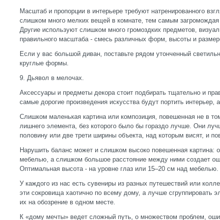
Масштаб и пропорции в интерьере требуют натренированного взг
слишком много мелких вещей в комнате, тем самым загромождая 
Другие используют слишком много громоздких предметов, визуал
правильного масштаба - смесь различных форм, высоты и размер
Если у вас большой диван, поставьте рядом утонченный светильн
круглые формы.
9. Дьявол в мелочах.
Аксессуары и предметы декора стоит подбирать тщательно и пра
самые дорогие произведения искусства будут портить интерьер, а
Слишком маленькая картина или композиция, повешенная не в то
лишнего элемента, без которого было бы гораздо лучше. Они луч
половину или две трети ширины объекта, над которым висят, и п
Нарушить баланс может и слишком высоко повешенная картина: 
мебелью, а слишком большое расстояние между ними создает о
Оптимальная высота - на уровне глаз или 15–20 см над мебелью.
У каждого из нас есть сувениры из разных путешествий или колл
эти сокровища хаотично по всему дому, а лучше сгруппировать э
их на обозрение в одном месте.
К «дому мечты» ведет сложный путь, о множеством проблем, оши