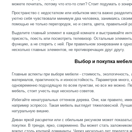
можете почитать, потому что кто-то спит? Стоит подумать о зонир
Пространство с недостатком или избытком места важно разделить
уютно себя чувствовали минимум два человека, занимаясь своим
помощью не только перегородок, но и света, цвета, правильной р
Выделите главный элемент в каждой комнате и выстраивайте инте
присесть, поесть или посмотреть телевизор. Остальные элемент
функцию, а не спорить с ней. При правильном зонировании в одн
несколько главных элементов, не противоречащих друг другу.
Выбор и покупка мебел
Главные аспекты при выборе мебели - стоимость, экологичность, 
материалов, практичность и износостойкость. Параметров много, 
одновременно подходящую по всем пунктам, но все же можно. Пе
мебель, стоит учесть еще несколько советов.
Избегайте ненатуральных оттенков дерева. Они, как правило, им
например эспрессо. Такая мебель выглядит тяжеловесной. Лучше 
натуральную вишню.
Диван яркой расцветки или с обильным рисунком может показать
покупки. В тренде, ярко, современно. Вы может стать заложником
вокруг столь крупной доминанты. Через несколько лет придется 