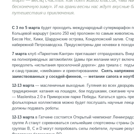
Март — месяц счастья. Как поет живой классик, «мы на
бесконечную зиму». И на грани весны нас ждут вкусные
путешествия и приключения.
С 3 по 5
марта
будет проходить международный супермарафон по
Кольцевой маршрут (около 250 км) проложен по самым живописн
Бесов Нос, Кижи, Шардонские острова, Кондопожский залив. Ста
набережной Петрозаводска. Предусмотрены две ночевки в походн
7
марта
клуб «Паркетник-Кантри» приглашает отпраздновать Вн
на полноприводных автомобилях (дамы при желании могут включи
преодолеть «испытания проселочной дороги»: два триала с подъ
и санд-тракам, «змейками» и ориентированием.
Снять напряжени
заимствованных у соседей-финнов,
—
метании сапога и ноутб
12-13 марта
— масленичные выходные. Гуляния во всех дворцовы
традиционная: катания на лошадях, бои подушками, сжигание чуч
— Maslenitsa 2.0 в Приморском парке Победы. Кататься здесь пр
фольклорных коллективов можно будет послушать научные лекци
должны подавать роботы.
12-13 марта
в Гатчине состоится Открытый чемпионат Ленинградс
группе A станут соревноваться сильнейшие спортсмены страны (за
группах В, С и D могут попробовать силы любители, лучшие резу