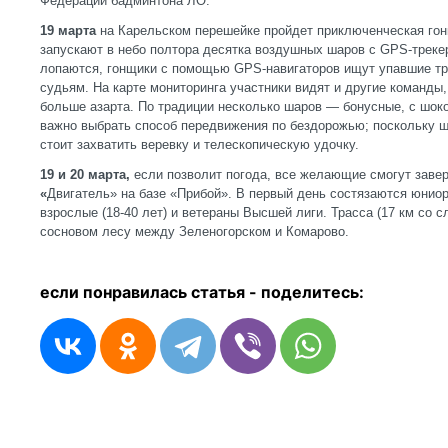
Федерации бадминтона ЛО.
19 марта
на Карельском перешейке пройдет приключенческая гон
запускают в небо полтора десятка воздушных шаров с GPS-треке
лопаются, гонщики с помощью GPS-навигаторов ищут упавшие т
судьям. На карте мониторинга участники видят и другие команды
больше азарта. По традиции несколько шаров — бонусные, с шоко
важно выбрать способ передвижения по бездорожью; поскольку ш
стоит захватить веревку и телескопическую удочку.
19 и 20 марта,
если позволит погода, все желающие смогут зав
«
Двигатель» на базе «Прибой». В первый день состязаются юниор
взрослые (18-40 лет) и ветераны Высшей лиги. Трасса (17 км со
сосновом лесу между Зеленогорском и Комарово.
если понравилась статья - п
оделитесь: