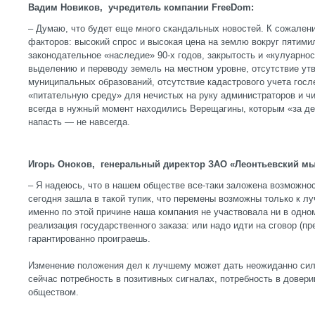
Вадим Новиков, учредитель компании FreeDom:
– Думаю, что будет еще много скандальных новостей. К сожалени
факторов: высокий спрос и высокая цена на землю вокруг пятими
законодательное «наследие» 90-х годов, закрытость и «кулуарно
выделению и переводу земель на местном уровне, отсутствие у
муниципальных образований, отсутствие кадастрового учета гос
«питательную среду» для нечистых на руку администраторов и чи
всегда в нужный момент находились Верещагины, которым «за де
напасть — не навсегда.
Игорь Оноков, генеральный директор ЗАО «Леонтьевский мы
– Я надеюсь, что в нашем обществе все-таки заложена возможно
сегодня зашла в такой тупик, что перемены возможны только к лу
именно по этой причине наша компания не участвовала ни в одно
реализация государственного заказа: или надо идти на сговор (пр
гарантированно проиграешь.
Изменение положения дел к лучшему может дать неожиданно си
сейчас потребность в позитивных сигналах, потребность в довер
обществом.