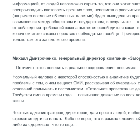
информацией, от людей невозможно скрыть то, что они хотят зна
воспроизводить кастовость прежних эпох, невозможно рассчитыват
(например сословие облеченных властью) будет выведена из прав
взаимосвязи между обществом и государством, в результате — к
от соблюдения требований закона пытается освободиться какая-т
конечном итоге законы перестают соблюдаться вообще. Примерно
только там это заняло много времени.
Михаил Дмитроченко, генеральный директор компании «Заго
– Оптимист готов поверить в реальное оздоровление, пессимист 
Нормальный человек с некоторой способностью к аналитике будет
проблемы с тем, о чем вещают СМИ, рассказывая об очередных с
оснований примыкать к пессимистам. «Тотальная проверка» не да
Требуется смена времени года — позитивное движение во всех ч
жизни.
Честных администраторов, директоров, да и просто людей, в обще
стремятся идти во власть. Либо не верят, что в рамках сложивше
либо их сдерживает что-то еще…