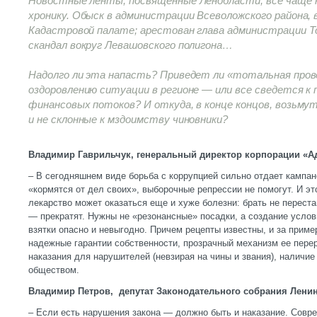
Новостные ленты, посвященные Ленобласти, все чаще
хронику. Обыск в администрации Всеволожского района,
Кадастровой палате; арестован глава администрации Т
скандал вокруг Левашовского полигона…
Надолго ли эта напасть? Приведет ли «тотальная пров
оздоровлению ситуации в регионе — или все сведется к
финансовых потоков? И откуда, в конце концов, возь
и не склонные к мздоимству чиновники?
Владимир Гаврильчук, генеральный директор корпорации «А
– В сегодняшнем виде борьба с коррупцией сильно отдает кампа
«кормятся от дел своих», выборочные репрессии не помогут. И это
лекарство может оказаться еще и хуже болезни: брать не перестан
— прекратят. Нужны не «резонансные» посадки, а создание услови
взятки опасно и невыгодно. Причем рецепты известны, и за приме
надежные гарантии собственности, прозрачный механизм ее пере
наказания для нарушителей (невзирая на чины и звания), наличи
обществом.
Владимир Петров, депутат Законодательного собрания Ленин
– Если есть нарушения закона — должно быть и наказание. Совр