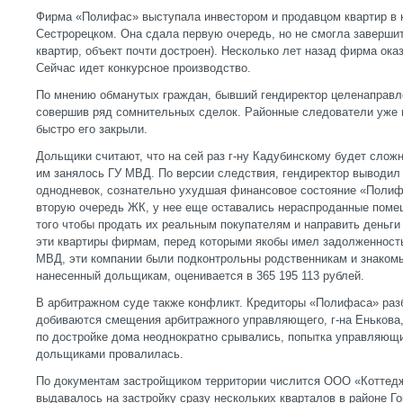
Фирма «Полифас» выступала инвестором и продавцом квартир в 
Сестрорецком. Она сдала первую очередь, но не смогла завершит
квартир, объект почти достроен). Несколько лет назад фирма ока
Сейчас идет конкурсное производство.
По мнению обманутых граждан, бывший гендиректор целенаправле
совершив ряд сомнительных сделок. Районные следователи уже 
быстро его закрыли.
Дольщики считают, что на сей раз г-ну Кадубинскому будет слож
им занялось ГУ МВД. По версии следствия, гендиректор выводи
однодневок, сознательно ухудшая финансовое состояние «Полиф
вторую очередь ЖК, у нее еще оставались нераспроданные поме
того чтобы продать их реальным покупателям и направить деньги
эти квартиры фирмам, перед которыми якобы имел задолженность
МВД, эти компании были подконтрольны родственникам и знакомы
нанесенный дольщикам, оценивается в 365 195 113 рублей.
В арбитражном суде также конфликт. Кредиторы «Полифаса» разб
добиваются смещения арбитражного управляющего, г-на Енькова,
по достройке дома неоднократно срывались, попытка управляющ
дольщиками провалилась.
По документам застройщиком территории числится ООО «Коттед
выдавалось на застройку сразу нескольких кварталов в районе 