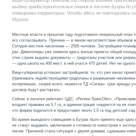
Вице-губернатор Ленобласти Георгий Богачев предложи
выдачу градостроительных планов в поселке Бугры до 
планировки территории. Чтобы здесь не повторилась с
Мурино.
Местные власти в прошлом году подготовили генеральный план те
его согласовывать. Причина — в явном несоответствии объемов 
Сегодня местное население — 2500 человек. Застройщики планир
раз. Девелоперы уже заявили здесь жилые проекты общей площад
этих строек выданы документы — градпланы участков или разреш
— одна школа на 400 мест, в ней учатся 470 детей. Нет ни одного
Вице-губернатор успокоил застройщиков: те, кто уже начал проек
(признавать недействующими градпланы и разрешения чиновники 
потерпевших, скорее всего, окажется ТД «Сигма»: срок аренды уч
договор будут расторгать.
Сейчас в поселке работают ЦДС, «Регион-ТрансОйл», «Промсер
владеет правами на 5,7 га, и администрация «надеется на ее лоя
что фирма поделится и предоставит около 1,5 га под детский сад
Во время выездного совещания в Буграх было принято еще одно 
не станут выдавать заключения о готовности новостроек к эксплу
писем. Причиной стала ситуация с двумя домами, сданными ком