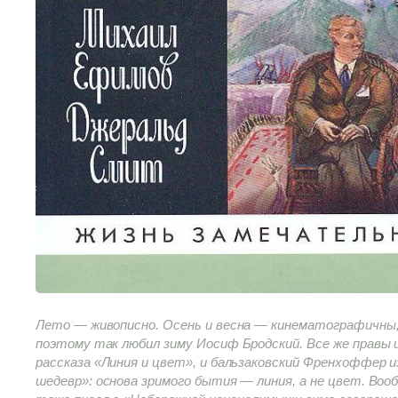
Лето — живописно. Осень и весна — кинематографичны, 
поэтому так любил зиму Иосиф Бродский. Все же правы и
рассказа «Линия и цвет», и бальзаковский Френхоффер 
шедевр»: основа зримого бытия — линия, а не цвет. Воо