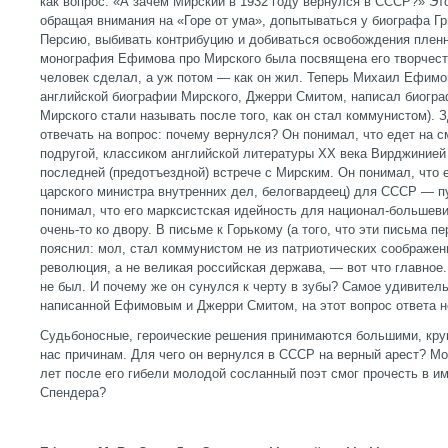
как вопрос: «А зачем Мирский в 1932 году вернулся в СССР?» Это
обращая внимания на «Горе от ума», допытываться у биографа Гр
Персию, выбивать контрибуцию и добиваться освобождения пленн
монография Ефимова про Мирского была посвящена его творчеств
человек сделал, а уж потом — как он жил. Теперь Михаил Ефимо
английской биографии Мирского, Джерри Смитом, написал биогра
Мирского стали называть после того, как он стал коммунистом). 
отвечать на вопрос: почему вернулся? Он понимал, что едет на с
подругой, классиком английской литературы ХХ века Вирджинией
последней (предотъездной) встрече с Мирским. Он понимал, что е
царского министра внутренних дел, белогвардеец) для СССР — пу
понимал, что его марксистская идейность для национал-большеви
очень-то ко двору. В письме к Горькому (а того, что эти письма п
пояснил: мол, стал коммунистом не из патриотических соображе
революция, а не великая российская держава, — вот что главное.
не был. И почему же он сунулся к черту в зубы? Самое удивитель
написанной Ефимовым и Джерри Смитом, на этот вопрос ответа не
Судьбоносные, героические решения принимаются большими, кр
нас причинам. Для чего он вернулся в СССР на верный арест? Мож
лет после его гибели молодой сосланный поэт смог прочесть в и
Спендера?