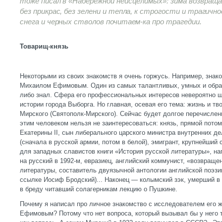
тоже писал в «Набережной неисцелимых»: зима возвращ
без прикрас, без зелени и тепла, к строгости и трагичн
снега и черных стволов почитаем-ка про трагедии.
Товарищ-князь
Некоторыми из своих знакомств я очень горжусь. Например, зна
Михаилом Ефимовым. Один из самых талантливых, умных и образ
либо знал. Сфера его профессиональных интересов невероятно ш
истории города Выборга. Но главная, осевая его тема: жизнь и т
Мирского (Святополк-Мирского). Сейчас будет долгое перечислени
этим человеком нельзя не заинтересоваться: князь, прямой потом
Екатерины II, сын либерального царского министра внутренних дел
(сначала в русской армии, потом в белой), эмигрант, крупнейший 
для западных славистов книги «История русской литературы», на
на русский в 1992-м, евразиец, английский коммунист, «возвращен
литературы, составитель двуязычной антологии английской поэзии
ссылке Иосиф Бродский)... Наконец — колымский зэк, умерший в 
в бреду читавший солагерникам лекцию о Пушкине.
Почему я написал про личное знакомство с исследователем его 
Ефимовым? Потому что нет вопроса, который вызывал бы у него 