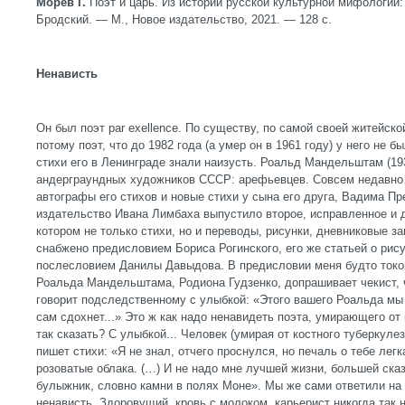
Морев Г.
Поэт и царь. Из истории русской культурной мифологии
Бродский. — М., Новое издательство, 2021. — 128 с.
Ненависть
Он был поэт par exellence. По существу, по самой своей житейско
потому поэт, что до 1982 года (а умер он в 1961 году) у него не б
стихи его в Ленинграде знали наизусть. Роальд Мандельштам (19
андерграундных художников СССР: арефьевцев. Совсем недавно 
автографы его стихов и новые стихи у сына его друга, Вадима Пр
издательство Ивана Лимбаха выпустило второе, исправленное и д
котором не только стихи, но и переводы, рисунки, дневниковые за
снабжено предисловием Бориса Рогинского, его же статьей о рису
послесловием Данилы Давыдова. В предисловии меня будто токо
Роальда Мандельштама, Родиона Гудзенко, допрашивает чекист, 
говорит подследственному с улыбкой: «Этого вашего Роальда мы 
сам сдохнет...» Это ж как надо ненавидеть поэта, умирающего от 
так сказать? С улыбкой... Человек (умирая от костного туберкулез
пишет стихи: «Я не знал, отчего проснулся, но печаль о тебе лег
розоватые облака. (…) И не надо мне лучшей жизни, большей ска
булыжник, словно камни в полях Моне». Мы же сами ответили на с
ненависть. Здоровущий, кровь с молоком, карьерист никогда так 