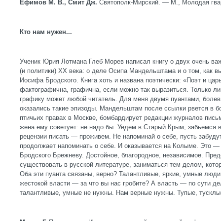
Ефимов М. В., Смит Дж.
Святополк-Мирский. — М., Молодая гвар
Кто нам нужен...
Ученик Юрия Лотмана Глеб Морев написал книгу о двух очень ва
(и политики) ХХ века: о деле Осипа Мандельштама и о том, как 
Иосифа Бродского. Книга хоть и названа поэтически: «Поэт и цар
фактографична, графична, если можно так выразиться. Только лин
графику может любой читатель. Для меня двумя пуантами, боле
оказались такие эпизоды. Мандельштам после ссылки рвется в б
птичьих правах в Москве, бомбардирует редакции журналов пись
жена ему советует: не надо бы. Уедем в Старый Крым, забьемся в
рецензии писать — проживем. Не напоминай о себе, пусть забудут
продолжает напоминать о себе. И оказывается на Колыме. Это —
Бродского Брежневу. Достойное, благородное, независимое. Пре
существовать в русской литературе, заниматься тем делом, кото
Оба эти пуанта связаны, верно? Талантливые, яркие, умные люди
жестокой власти — за что вы нас гробите? А власть — по сути де
талантливые, умные не нужны. Нам верные нужны. Тупые, тусклы