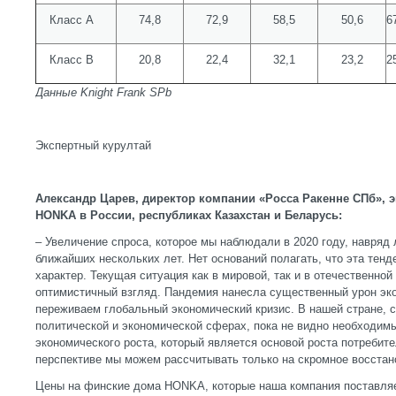
Класс А
74,8
72,9
58,5
50,6
6
Класс В
20,8
22,4
32,1
23,2
2
Данные Knight Frank SPb
Экспертный курултай
Александр Царев, директор компании «Росса Ракенне СПб», 
HONKA в России, республиках Казахстан и Беларусь:
– Увеличение спроса, которое мы наблюдали в 2020 году, навряд
ближайших нескольких лет. Нет оснований полагать, что эта тен
характер. Текущая ситуация как в мировой, так и в отечественной
оптимистичный взгляд. Пандемия нанесла существенный урон эко
переживаем глобальный экономический кризис. В нашей стране, с
политической и экономической сферах, пока не видно необходим
экономического роста, который является основой роста потребит
перспективе мы можем рассчитывать только на скромное восстан
Цены на финские дома HONKA, которые наша компания поставляет