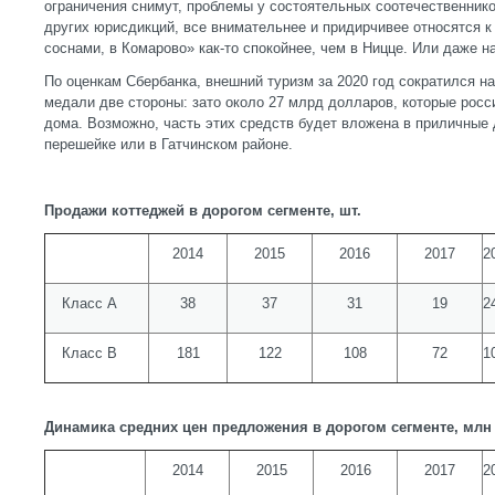
ограничения снимут, проблемы у состоятельных соотечественнико
других юрисдикций, все внимательнее и придирчивее относятся к
соснами, в Комарово» как-то спокойнее, чем в Ницце. Или даже н
По оценкам Сбербанка, внешний туризм за 2020 год сократился на
медали две стороны: зато около 27 млрд долларов, которые росс
дома. Возможно, часть этих средств будет вложена в приличные
перешейке или в Гатчинском районе.
Продажи коттеджей в дорогом сегменте, шт.
2014
2015
2016
2017
2
Класс А
38
37
31
19
2
Класс В
181
122
108
72
1
Динамика средних цен предложения в дорогом сегменте, млн 
2014
2015
2016
2017
2