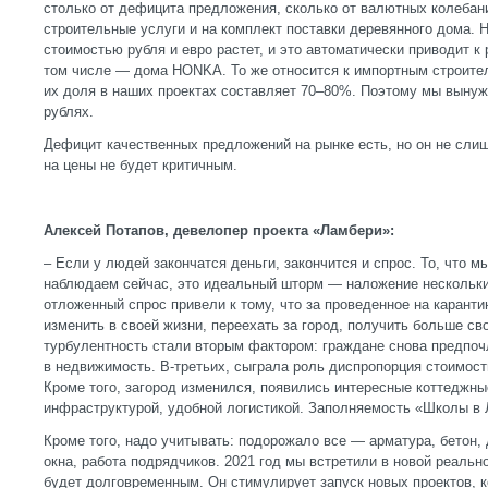
столько от дефицита предложения, сколько от валютных колебан
строительные услуги и на комплект поставки деревянного дома. 
стоимостью рубля и евро растет, и это автоматически приводит к 
том числе — дома HONKA. То же относится к импортным строит
их доля в наших проектах составляет 70–80%. Поэтому мы вынуж
рублях.
Дефицит качественных предложений на рынке есть, но он не сли
на цены не будет критичным.
Алексей Потапов, девелопер проекта «Ламбери»:
– Если у людей закончатся деньги, закончится и спрос. То, что 
наблюдаем сейчас, это идеальный шторм — наложение нескольки
отложенный спрос привели к тому, что за проведенное на каранти
изменить в своей жизни, переехать за город, получить больше с
турбулентность стали вторым фактором: граждане снова предпо
в недвижимость. В-третьих, сыграла роль диспропорция стоимости
Кроме того, загород изменился, появились интересные коттеджны
инфраструктурой, удобной логистикой. Заполняемость «Школы в 
Кроме того, надо учитывать: подорожало все — арматура, бетон,
окна, работа подрядчиков. 2021 год мы встретили в новой реально
будет долговременным. Он стимулирует запуск новых проектов, к