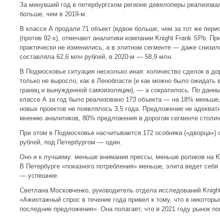
За минувший год в петербургском регионе девелоперы реализова
больше, чем в 2019-м.
В классе А продали 71 объект (вдвое больше, чем за тот же перио
(против 92-х), отмечают аналитики компании Knight Frank SPb. Пр
практически не изменились, а в элитном сегменте — даже снизили
составляла 62,6 млн рублей, в 2020-м — 58,9 млн.
В Подмосковье ситуация несколько иная: количество сделок в до
только не выросло, как в Ленобласти (и как можно было ожидать 
границ и вынужденной самоизоляции), — а сократилось. По данны
классе А за год было реализовано 173 объекта — на 18% меньше,
новых проектов не появлялось 3,5 года. Предложение не адекват
мнению аналитиков, 80% предложения в дорогом сегменте столич
При этом в Подмосковье насчитывается 172 особняка («дворца»)
рублей, под Петербургом — один.
Оно и к лучшему: меньше внимания прессы, меньше роликов на Ют
В Петербурге «показного потребления» меньше, элита ведет себя
— успешнее.
Светлана Московченко, руководитель отдела исследований Knight
«Ажиотажный спрос в течение года привел к тому, что в некотор
последние предложения». Она полагает, что в 2021 году рынок п