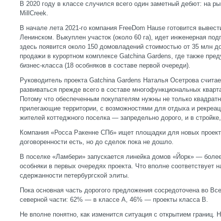
В 2020 году в классе случился всего один заметный дебют: на р
MillCreek.
В начале лета 2021-го компания FreeDom Hause готовится вывест
Ленинском. Выкуплен участок (около 60 га), идет инженерная под
здесь появится около 150 домовладений стоимостью от 35 млн до
продажи в курортном комплексе Gatchina Gardens, где также пр
бизнес-класса (18 особняков в составе первой очереди).
Руководитель проекта Gatchina Gardens Наталья Осетрова считае
развиваться прежде всего в составе многофункциональных кварт
Потому что обеспеченным покупателям нужны не только квадратн
прилегающие территории, с возможностями для отдыха и рекреаци
жителей коттеджного поселка — запредельно дорого, и в стройке,
Компания «Росса Ракенне СПб» ищет площадки для новых проект
договоренности есть, но до сделок пока не дошло.
В поселке «Ламбери» запускается линейка домов «Йорк» — более
особняки в первых очередях проекта. Что вполне соответствует 
сдержанности петербургской элиты.
Пока основная часть дорогого предложения сосредоточена во Вс
северной части: 62% — в классе А, 46% — проекты класса В.
Не вполне понятно, как изменится ситуация с открытием границ. 