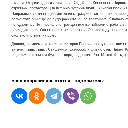
отдали. Отдали одного Ларичкина. Суд был в Кивенаппе (Первома
отряжены протестующие истинно русские люди. Финская полиция
Напрасные. Истинно русским людям, разумеется, оплатили прое
результате они еще до суда рассеялись по трактирам. К началу
неподъемны. Нет, несколько граждан все же побрели отрабатыват
неубедительна. Одного все-таки повязали. Он простодушно все и 
сколько чистыми на руки.
Дивная, по-моему, история из истории России про путешествие п
ангела… вниз, вниз. Священник, философ и физик, отец Павел Ф
еще немного вниз, и будет — верх, подножие Рая. Может быт
если понравилась статья - п
оделитесь: