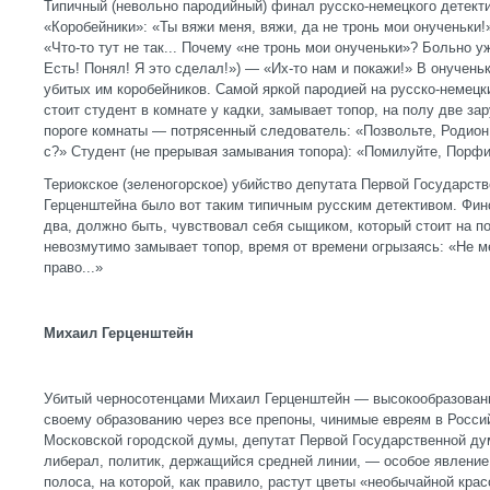
Типичный (невольно пародийный) финал русско-немецкого детек
«Коробейники»: «Ты вяжи меня, вяжи, да не тронь мои онученьки
«Что-то тут не так... Почему «не тронь мои онученьки»? Больно уж
Есть! Понял! Я это сделал!») — «Их-то нам и покажи!» В онученьк
убитых им коробейников. Самой яркой пародией на русско-немецки
стоит студент в комнате у кадки, замывает топор, на полу две з
пороге комнаты — потрясенный следователь: «Позвольте, Родион
с?» Студент (не прерывая замывания топора): «Помилуйте, Порф
Териокское (зеленогорское) убийство депутата Первой Государс
Герценштейна было вот таким типичным русским детективом. Финс
два, должно быть, чувствовал себя сыщиком, который стоит на по
невозмутимо замывает топор, время от времени огрызаясь: «Не ме
право...»
Михаил Герценштейн
Убитый черносотенцами Михаил Герценштейн — высокообразованн
своему образованию через все препоны, чинимые евреям в Росси
Московской городской думы, депутат Первой Государственной дум
либерал, политик, держащийся средней линии, — особое явление
полоса, на которой, как правило, растут цветы «необычайной кра