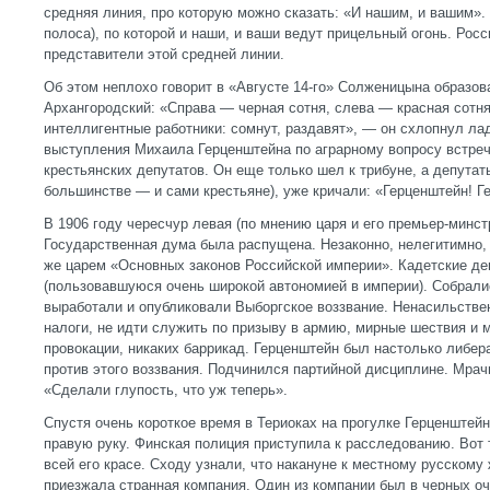
средняя линия, про которую можно сказать: «И нашим, и вашим».
полоса), по которой и наши, и ваши ведут прицельный огонь. Рос
представители этой средней линии.
Об этом неплохо говорит в «Августе 14-го» Солженицына образов
Архангородский: «Справа — черная сотня, слева — красная сотн
интеллигентные работники: сомнут, раздавят», — он схлопнул ла
выступления Михаила Герценштейна по аграрному вопросу встре
крестьянских депутатов. Он еще только шел к трибуне, а депутат
большинстве — и сами крестьяне), уже кричали: «Герценштейн! Г
В 1906 году чересчур левая (по мнению царя и его премьер-минс
Государственная дума была распущена. Незаконно, нелегитимно
же царем «Основных законов Российской империи». Кадетские д
(пользовавшуюся очень широкой автономией в империи). Собралис
выработали и опубликовали Выборгское воззвание. Ненасильстве
налоги, не идти служить по призыву в армию, мирные шествия и 
провокации, никаких баррикад. Герценштейн был настолько либер
против этого воззвания. Подчинился партийной дисциплине. Мрач
«Сделали глупость, что уж теперь».
Спустя очень короткое время в Териоках на прогулке Герценштейн
правую руку. Финская полиция приступила к расследованию. Вот т
всей его красе. Сходу узнали, что накануне к местному русском
приезжала странная компания. Один из компании был в черных оч