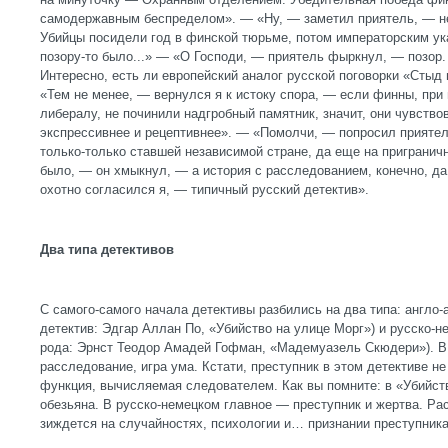
самодержавным беспределом». — «Ну, — заметил приятель, — не
Убийцы посидели год в финской тюрьме, потом императорским у
позору-то было...» — «О Господи, — приятель фыркнул, — позор.
Интересно, есть ли европейский аналог русской поговорки «Стыд
«Тем не менее, — вернулся я к истоку спора, — если финны, при
либералу, не починили надгробный памятник, значит, они чувство
экспрессивнее и рецептивнее». — «Помолчи, — попросил прияте
только-только ставшей независимой стране, да еще на приграничн
было, — он хмыкнул, — а история с расследованием, конечно, да
охотно согласился я, — типичный русский детектив».
Два типа детективов
С самого-самого начала детективы разбились на два типа: англо-
детектив: Эдгар Аллан По, «Убийство на улице Морг») и русско-н
рода: Эрнст Теодор Амадей Гофман, «Мадемуазель Скюдери»). В
расследование, игра ума. Кстати, преступник в этом детективе не
функция, вычисляемая следователем. Как вы помните: в «Убийст
обезьяна. В русско-немецком главное — преступник и жертва. Ра
зиждется на случайностях, психологии и… признании преступника