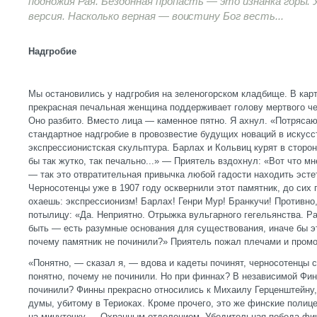
подножия Рая. Бездонная пропасть — это изнанка горы. У
версия. Насколько верная — воистину Бог весть...
Надгробие
Мы остановились у надгробия на зеленогорском кладбище. В кар
прекрасная печальная женщина поддерживает голову мертвого че
Оно разбито. Вместо лица — каменное пятно. Я ахнул. «Потряса
стандартное надгробие в провозвестие будущих новаций в искус
экспрессионистская скульптура. Барлах и Кольвиц курят в сторо
бы так жутко, так печально...» — Приятель вздохнул: «Вот что мн
— так это отвратительная привычка любой гадости находить эсте
Черносотенцы уже в 1907 году осквернили этот памятник, до сих 
охаешь: экспрессионизм! Барлах! Генри Мур! Бранкучи! Противно,
потылицу: «Да. Неприятно. Отрыжка вульгарного гегельянства. Ра
быть — есть разумные основания для существования, иначе бы э
почему памятник не починили?» Приятель пожал плечами и пром
«Понятно, — сказал я, — вдова и кадеты починят, черносотенцы с
понятно, почему не починили. Но при финнах? В независимой Фин
починили? Финны прекрасно относились к Михаилу Герценштейну,
думы, убитому в Териоках. Кроме прочего, это же финские полиц
на минуточку — Охранным отделением. Убедительная победа фин