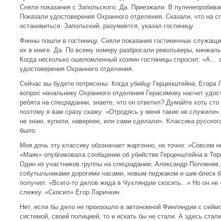
Сняли показания с Запольского. Да. Приезжали. В пуленепробива
Показали удостоверения Охранного отделения. Сказали, что на с
остановиться. Запольский, разумеется, указал гостиницу.
Финны пошли в гостиницу. Сняли показания гостиничных служащи
их в книге. Да. По всему номеру разбросали револьверы, кинжа
Когда несколько ошеломленный хозяин гостиницы спросил: «А… э
удостоверения Охранного отделения.
Сейчас вы будете потрясены. Когда убийцу Герценштейна, Егора 
вопрос начальнику Охранного отделения Герасимову насчет удос
ребята на спецзадании, знаете, что он ответил? Думайте хоть сто 
поэтому я вам сразу скажу: «Отродясь у меня такие не служили»
не знаю, купили, наверное, или сами сделали». Классика русског
было.
Моя дочь эту классику обозначает жаргонно, но точно: «Совсем н
«Маяк» опубликовала сообщение об убийстве Герценштейна в Терио
Один из участников группы на спецзадании, Александр Половнев,
собутыльниками дорогими часами, новым пиджаком и шик-блеск бо
получил: «Всего-то делов жида в Чухляндии скосить...» Но он н
слежку. «Скосил» Егор Ларичкин.
Нет, если бы дело не произошло в автономной Финляндии с сейм
системой, своей полицией, то и искать бы не стали. А здесь ста