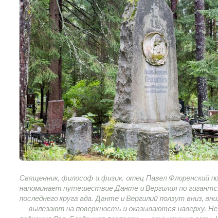
Священник, философ и физик, отец Павел Флоренский по
напоминает путешествие Данте и Вергилия по гигантск
последнего круга ада. Данте и Вергилий ползут вниз, вни
— вылезают на поверхность и оказываются наверху. Не н