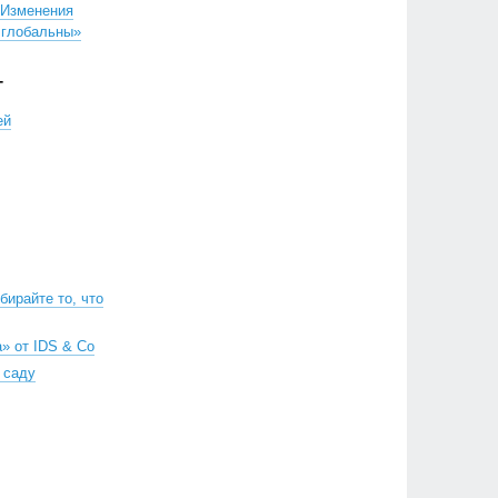
«Изменения
 глобальны»
Г
ей
ирайте то, что
» от IDS & Co
 саду