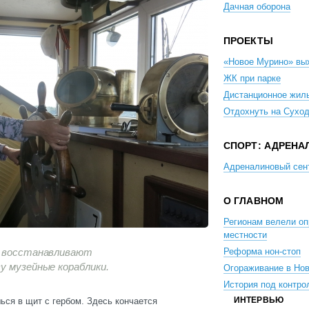
Дачная оборона
ПРОЕКТЫ
«Новое Мурино» вы
ЖК при парке
Дистанционное жил
Отдохнуть на Сухо
СПОРТ: АДРЕНА
Адреналиновый сен
О ГЛАВНОМ
Регионам велели оп
местности
м восстанавливают
Реформа нон-стоп
у музейные кораблики.
Огораживание в Но
История под контро
ИНТЕРВЬЮ
ься в щит с гербом. Здесь кончается