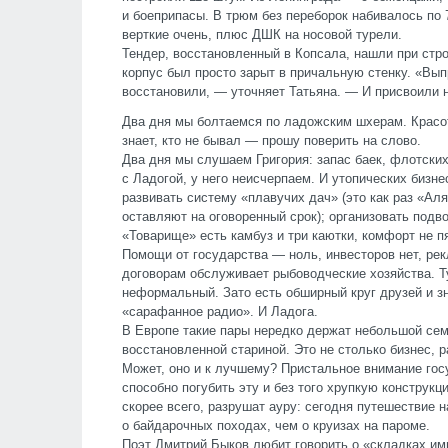
и боеприпасы. В трюм без переборок набивалось по 
верткие очень, плюс ДШК на носовой турели.
Тендер, восстановленный в Копсала, нашли при стр
корпус был просто зарыт в причальную стенку. «Вы
восстановили, — уточняет Татьяна. — И присвоили 
Два дня мы болтаемся по ладожским шхерам. Красо
знает, кто не бывал — прошу поверить на слово.
Два дня мы слушаем Григория: запас баек, флотских
с Ладогой, у него неисчерпаем. И утопических бизн
развивать систему «плавучих дач» (это как раз «Ал
оставляют на оговоренный срок); организовать подво
«Товарище» есть камбуз и три каютки, комфорт не 
Помощи от государства — ноль, инвесторов нет, рек
договорам обслуживает рыбоводческие хозяйства. 
неформальный. Зато есть обширный круг друзей и з
«сарафанное радио». И Ладога.
В Европе такие пары нередко держат небольшой сем
восстановленной стариной. Это не столько бизнес, р
Может, оно и к лучшему? Пристальное внимание гос
способно погубить эту и без того хрупкую конструк
скорее всего, разрушат ауру: сегодня путешествие
о байдарочных походах, чем о круизах на пароме.
Поэт Дмитрий Быков любит говорить о «складках имп