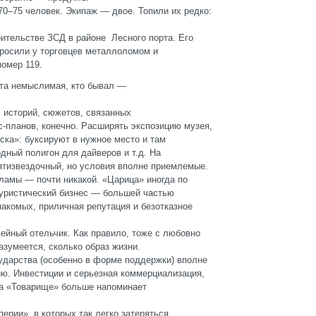
70–75 человек. Экипаж — двое. Топили их редко:
оительстве ЗСД в районе Лесного порта. Его
просили у торговцев металлоломом и
номер 119.
та немыслимая, кто бывал —
 историй, сюжетов, связанных
ес-планов, конечно. Расширять экспозицию музея,
яска»: буксируют в нужное место и там
дный полигон для дайверов и т.д. На
пятизвездочный, но условия вполне приемлемые.
ламы — почти никакой. «Царица» иногда по
Туристический бизнес — большей частью
накомых, приличная репутация и безотказное
ейный отельчик. Как правило, тоже с любовно
азумеется, сколько образ жизни.
ударства (особенно в форме поддержки) вполне
цию. Инвестиции и серьезная коммерциализация,
 на «Товарище» больше напоминает
ерии», в которых так легко затеряться.