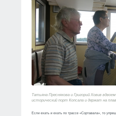
Татьяна Преснякова и Григорий Ховив вдвое
исторический порт Копсала и держат на плав
Если ехать и ехать по трассе «Сортавала», то упреш