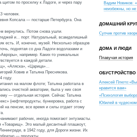
а щитом по проселку к Ладоге, и через пару
Вадим Новиков: 
неизбежны, но не
3 человек.
ревня Копсала — постарше Петербурга. Она
ДОМАШНИЙ КРУ
-м вернулись. Потом снова ушли.
Супчик против хвор
теджей и... порт. Натуральный, всамделишный
к есть. И, конечно, музей. Несколько образцов
ДОМА И ЛЮДИ
лочь, поднятая со дна Ладоги водолазами и
«Авроры», например. Каких-то уникальных
Плавучая история
увствуется в каждой детали.
ищ», «Аляска», «Царица»…
игорий Ховив и Татьяна Преснякова.
ОБУСТРОЙСТВО
4 году.
Алексей Плюто:«Выб
питанил на малом флоте; Татьяна работала в
нравится вам»
ались очисткой акватории, была у них своя
чему — отдельная история. Сейчас Татьяна
«Психология выбора
кс» (нефтепродукты, бункеровка, работа с
Юбилей в чудесном
ий на пенсии, все время и силы отдает этому
а.
нанимают рабочих, иногда помогают энтузиасты.
м «Товарищ». Это малый десантный плашкоут,
енинграде, в 1942 году, для Дороги жизни. Их
 обратно — продукты