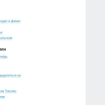
ходит в финал
ье
дольском
ЛИН
тябрь
ределиться на
вом Токсово
лем