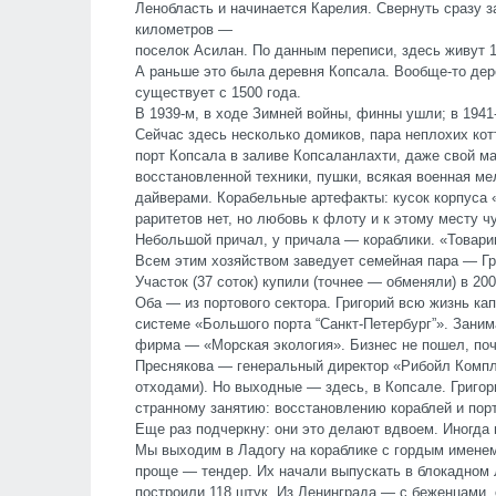
Ленобласть и начинается Карелия. Свернуть сразу з
километров —
поселок Асилан. По данным переписи, здесь живут 1
А раньше это была деревня Копсала. Вообще-то де
существует с 1500 года.
В 1939-м, в ходе Зимней войны, финны ушли; в 1941
Сейчас здесь несколько домиков, пара неплохих кот
порт Копсала в заливе Копсаланлахти, даже свой мая
восстановленной техники, пушки, всякая военная ме
дайверами. Корабельные артефакты: кусок корпуса 
раритетов нет, но любовь к флоту и к этому месту ч
Небольшой причал, у причала — кораблики. «Товар
Всем этим хозяйством заведует семейная пара — Гр
Участок (37 соток) купили (точнее — обменяли) в 200
Оба — из портового сектора. Григорий всю жизнь ка
системе «Большого порта “Санкт-Петербург”». Заним
фирма — «Морская экология». Бизнес не пошел, по
Преснякова — генеральный директор «Рибойл Компле
отходами). Но выходные — здесь, в Копсале. Григор
странному занятию: восстановлению кораблей и порт
Еще раз подчеркну: они это делают вдвоем. Иногда 
Мы выходим в Ладогу на кораблике с гордым имене
проще — тендер. Их начали выпускать в блокадном Л
построили 118 штук. Из Ленинграда — с беженцами,