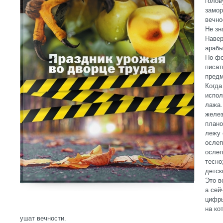
голов
замор
вечно
Не зн
Навер
арабы
Но фо
писат
предм
Когда
испол
лажа.
желез
плано
лежу 
ослеп
ослеп
тесно
детск
Это в
а сей
цифры
на ко
ушат вечности.