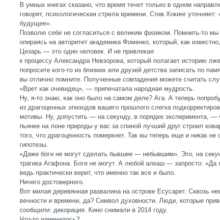
В умных книгах сказано, что время течет только в одном направл
говорят, психологическая стрела времени. Стив Хокинг уточняет:
будущее».
Позволю себе не согласиться с великим физиком. Помнить-то мы
опираясь на авторитет академика Фоменко, который, как известно
Цезарь — это один человек. И не привлекая
к процессу Александра Невзорова, который полагает историю лже
попросите кого-то из близких или друзей детства записать по пам
вы отлично помните. Полученные совпадения можете считать сл
«Врет как очевидец», — припечатала народная мудрость.
Ну, я-то знаю, как оно было на самом деле? Ага. А теперь попр
из драгоценных эпизодов вашего прошлого слегка подкорректиров
мотивы. Ну, допустить — на секунду, в порядке эксперимента, — 
пьянке на лоне природы у вас за спиной лучший друг строил ков
того, что драгоценность померкнет. Так вы теперь еще и никак не
гипотезы.
«Даже боги не могут сделать бывшее — небывшим». Это, на секу
трагика Агафона. Боги не могут. А любой алкаш — запросто: «Да 
ведь практически верит, что именно так все и было.
Ничего достоверного.
Вот милая деревянная развалина на острове Есусарет. Сквозь не
вечности и времени, да? Символ духовности. Люди, которые прив
сообщили: декорация. Кино снимали в 2014 году.
Что-то изменилось?