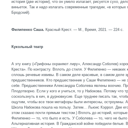
история (две истории), что он умело излагает, рисуется сухо, де
виньеток. Так и надо излагать современные трагедии, «в которых 
Бродский).
Филипенко Саша.
Красный Крест. — М., Время, 2021. — 224 с.
Кукольный театр
А эту книгу («Грифоны охраняют лиру», Александр Соболев) хоро
Креста». По контрасту. Вплоть до стиля. У Филипенко — никаких
сплошь речевые извивы. В самом деле красивые, в самом деле 
предшественников. Кто предшественник у Саши Филипенко — не з
себе. Предшественники Александра Соболева явлены воочию. Пре
Плодотворно. Если у кого и учиться, то у Набокова. Потому что т
соскользнуть в кич, в дурновкусие. Еще труднее писать так, что
ощутим, чтобы все твои метафоры были интересны, остроумны. А
Школа Набокова пошла на пользу. Затем... Льюис Кэррол. Две его
этом сказано почти прямым текстом.) Вплоть до историй, которые
Филипенко — то, что было и есть. У Соболева — то, чего не было 
Альтернативная история. В Гражданской войне победили белые. 