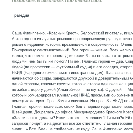
Почитаем. В шезлонге. Под тенью сада.
Трагедия
Саша Филиппенко, «Красный Крест». Белорусский писатель, пишу
Автор одного из лучших романов про современную русскую жизн
роман о недавней истории, врезающейся в современность. Очень
По-хорошему сентиментальный. Все герои — живые. Всех жалко 
жалко, что помочь-то нечем. Даже если бы ты не читал этот роман
людьми, чем бы ты им помог? Ничем. Главных героев — два. Сов
бедой (по профессии — футбольный судья) и его соседка, стара
НКИД (Народного комиссариата иностранных дел), бывшая зэчка,
начинаются со ссоры, завершаются дружбой и доверительными бе
одной стороны, красные кресты, которые старая одинокая женщин
не забыть дорогу домой (Альцгеймер — не шутка). С другой — М
который бомбардировал (буквально) НКИД просьбами об обмене п
немецких лагерях. Просьбами и списками. На просьбы НКИД не о
Главная героиня после всех своих бед в первые годы после пере
Швейцарии. Добралась до офиса Международного Красного Креста
«Зачем вы это делали? Если в ответ — молчание? Тишина?» Ей 
запросов придет, а на десятый все же ответите». Главная героиня
знали...» Все. Больше спойлерить не буду. Саша Филипенко мас