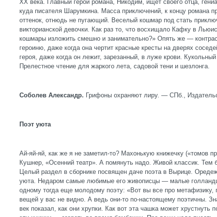
XX века. Главный герой романа, Никодим, ищет своего отца, гени
куда писателя Шарумкина. Масса приключений, к концу романа 
оттенок, отнюдь не пугающий. Веселый кошмар под стать приклю
викторианской девочки. Как раз то, что восхищало Кафку в Льюи
кошмары изложить смешно и занимательно?» Опять же — контрас
героиню, даже когда она чертит красные кресты на дверях соседе
героя, даже когда он лежит, зарезанный, в луже крови. Кукольный
Прелестное чтение для жаркого лета, садовой тени и шезлонга.
Соболев Александр.
Грифоны охраняют лиру. — СПб., Издательс
Поэт уюта
Ай-яй-яй, как же я не заметил-то? Махонькую книжечку («томов п
Кушнер, «Осенний театр». А помянуть надо. Живой классик. Тем 
Целый раздел в сборнике посвящен даче поэта в Вырице. Оредеж,
уюта. Недаром самые любимые его живописцы — малые голландц
одному тогда еще молодому поэту: «Вот вы все про метафизику, п
вещей у вас не видно. А ведь они-то по-настоящему поэтичны. З
век показал, как они хрупки. Как вот эта чашка может хрустнуть 