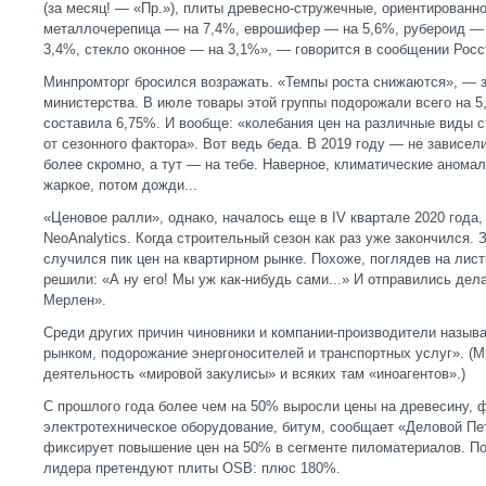
(за месяц! — «Пр.»), плиты древесно-стружечные, ориентированн
металлочерепица — на 7,4%, еврошифер — на 5,6%, рубероид — 
3,4%, стекло оконное — на 3,1%», — говорится в сообщении Росс
Минпромторг бросился возражать. «Темпы роста снижаются», — 
министерства. В июле товары этой группы подорожали всего на 5,
составила 6,75%. И вообще: «колебания цен на различные виды 
от сезонного фактора». Вот ведь беда. В 2019 году — не зависели
более скромно, а тут — на тебе. Наверное, климатические анома
жаркое, потом дожди...
«Ценовое ралли», однако, началось еще в IV квартале 2020 года
NeoAnalytics. Когда строительный сезон как раз уже закончился. 
случился пик цен на квартирном рынке. Похоже, поглядев на лис
решили: «А ну его! Мы уж как-нибудь сами...» И отправились дел
Мерлен».
Среди других причин чиновники и компании-производители назыв
рынком, подорожание энергоносителей и транспортных услуг». (
деятельность «мировой закулисы» и всяких там «иноагентов».)
С прошлого года более чем на 50% выросли цены на древесину, ф
электротехническое оборудование, битум, сообщает «Деловой Пе
фиксирует повышение цен на 50% в сегменте пиломатериалов. П
лидера претендуют плиты OSB: плюс 180%.