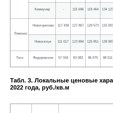
Коммунар
-
115 696
118 464
134 12
Новогорелово
117 439
127 867
129 573
132 00
Ломонос.
Новоселье
111 017
123 894
126 951
139 98
Тосн.
Федоровское
57 334
83 083
86 075
98 511
Табл. 3. Локальные ценовые хара
2022 года, руб./кв.м