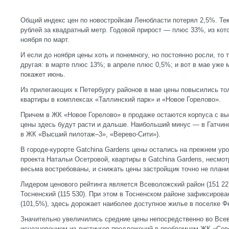
Общий индекс цен по новостройкам Ленобласти потерял 2,5%. Те
рублей за квадратный метр. Годовой прирост — плюс 33%, из кот
ноября по март.
И если до ноября цены хоть и понемногу, но постоянно росли, то
другая: в марте плюс 13%; в апреле плюс 0,5%; и вот в мае уже 
покажет июнь.
Из прилегающих к Петербургу районов в мае цены повысились то
квартиры в комплексах «Таллинский парк» и «Новое Горелово».
Причем в ЖК «Новое Горелово» в продаже остаются корпуса с выс
цены здесь будут расти и дальше. Наибольший минус — в Гатчи
в ЖК «Высший пилотаж–3», «Верево-Сити»).
В городе-курорте Gatchina Gardens цены остались на прежнем ур
проекта Натальи Осетровой, квартиры в Gatchina Gardens, несмот
весьма востребованы, и снижать цены застройщик точно не плани
Лидером ценового рейтинга является Всеволожский район (151 227
Тосненский (115 530). При этом в Тосненском районе зафиксирова
(101,5%), здесь дорожает наиболее доступное жилье в поселке Ф
Значительно увеличились средние цены непосредственно во Все
исчезновением из листингов предложений в проблемном ЖК «Сев