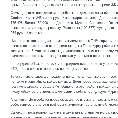
цены в Романовке: подорожали квартиры в сданном в апреле ЖК «Л
Самые дорогие предложения в рейтинге отдельных локаций — в с
Gardens, более 245 тысяч рублей за квадратный метр. Далее, с 
176 428. Более 150 000 — в Девяткино, Мурино, Сертолово, Гатчи
несмотря на майскую прибавку, Романовка (102 377), чуть дорож
964 рублей за кв.м).
Число проектов в продаже в мае увеличилось на 7,4%, причем по
новостроек выросло во всех прилегающих к Петербургу районах. 
комплексов. В мае прошлого года ассортимент был наполовину м
наиболее интересных локациях состав участников практически не
За год доля области в структуре предложения в регионе увеличил
24%), но почти не изменилась по числу квартир.
То есть новые адреса в продажах появляются, однако сами проек
не такие масштабные, как до кризиса. Доля новостроек, располо
год уменьшилась с 89 до 67%. Однако на этот район приходится 
числу объектов в отдельных локациях стабильно лидирует Мурин
Аналитики Центробанка предсказывают рынку жилья затяжную ста
себестоимость растет (проблемы с импортом, с логистикой, увели
Однако и произвольно поднимать цены девелоперы не могут: спро
апреле и так сократился вдвое. По мнению генерального директ