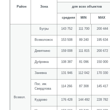
Район
Зона
для всех объектов
средняя
MIN
MAX
Бугры
143 752
111 700
200 444
Всеволожск
153 508
89 240
195 634
Девяткино
159 008
111 815
200 672
Дубровка
108 387
81 096
150 000
Заневка
131 946
112 042
170 330
Пос. им.
114 266
87 308
145 417
Свердлова
Всевол.
Кудрово
176 428
144 492
228 782