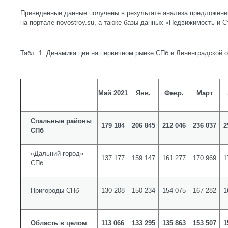
Приведенные данные получены в результате анализа предложени
на портале novostroy.su, а также базы данных «Недвижимость и С
Табл. 1. Динамика цен на первичном рынке СПб и Ленинградской о
Май 2021
Янв.
Февр.
Март
Спальные районы
179 184
206 845
212 046
236 037
2
СПб
«Дальний город»
137 177
159 147
161 277
170 969
1
СПб
Пригороды СПб
130 208
150 234
154 075
167 282
1
Область в целом
113 066
133 295
135 863
153 507
1