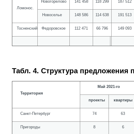
Новогорелово
141 458
118 299
187 512
Ломонос.
Новоселье
148 586
114 638
191 513
Тосненский
Федоровское
112 471
66 796
149 093
Табл. 4. Структура предложения 
Май 2021-го
Территория
проекты
квартиры
Санкт-Петербург
74
63
Пригороды
8
6