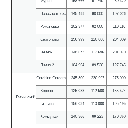
Мурино
158 666
97 749
250 379
Новосаратовка
145 499
90 000
197 026
Романовка
102 377
82 000
110 110
Сертолово
156 999
120 000
204 809
Янино-1
148 673
117 696
201 070
Янино-2
104 964
89 520
127 745
Gatchina Gardens
245 800
230 997
275 090
Верево
125 083
112 500
155 574
Гатчинский
Гатчина
156 034
110 000
195 195
Коммунар
140 366
89 223
170 360