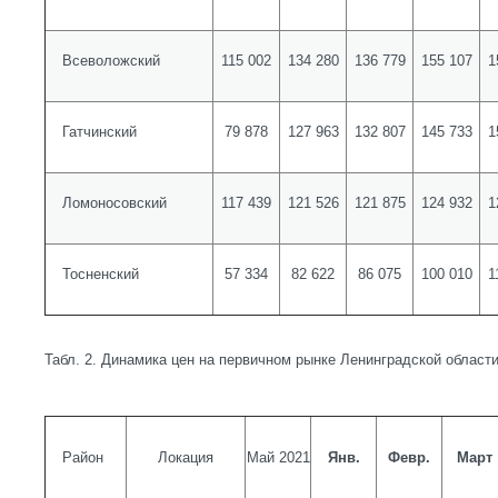
Всеволожский
115 002
134 280
136 779
155 107
1
Гатчинский
79 878
127 963
132 807
145 733
1
Ломоносовский
117 439
121 526
121 875
124 932
1
Тосненский
57 334
82 622
86 075
100 010
1
Табл. 2. Динамика цен на первичном рынке Ленинградской области
Район
Локация
Май 2021
Янв.
Февр.
Март