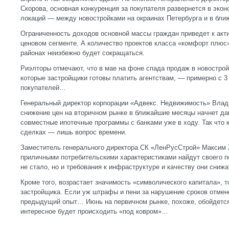
Скорова, основная конкуренция за покупателя развернется в экон
локаций — между новостройками на окраинах Петербурга и в бли
Ограниченность доходов основной массы граждан приведет к акт
ценовом сегменте. А количество проектов класса «комфорт плюс
районах неизбежно будет сокращаться.
Риэлторы отмечают, что в мае на фоне спада продаж в новостро
которые застройщики готовы платить агентствам, — примерно с 
покупателей…
Генеральный директор корпорации «Адвекс. Недвижимость» Влади
снижение цен на вторичном рынке в ближайшие месяцы начнет дав
совместные ипотечные программы с банками уже в ходу. Так что 
сделках — лишь вопрос времени.
Заместитель генерального директора СК «ЛенРусСтрой» Максим Ж
приличными потребительскими характеристиками найдут своего п
не стало, но и требования к инфраструктуре и качеству они снижа
Кроме того, возрастает значимость «символического капитала», т
застройщика. Если уж штрафы и пени за нарушение сроков отмен
предыдущий опыт… Июнь на первичном рынке, похоже, обойдется
интересное будет происходить «под ковром»…