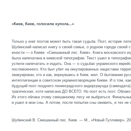
«Киев, Киев, голосили купола...»
Только у книг поэтов может быть такая судьба. Поэт, историк ли
Шубинский написал книгу о своей семье, о родном городе своей с
юности — о Киеве: «Смешанный лес. Киев». Книга московского и
была напечатана в киевской типографии. Текст ушел в типографи
успели напечатать и издать. Она — о судьбах украинского еврейс
послевоенного. Кто был убит на оккупированных нацистами террит
эвакуирован, кто и как, вернувшись в Киев, жил. О бытовании рус
интеллигенции в советском украиноговорящем Киеве. И о том, ка
будущий поэт позднего ленинградского андерграунда (самиздата).
трагическая, хотя написана ДО ВСЕГО. Но поэт есть поэт. Облако
Из этого облака этому смешанному лесу не выбраться. Финальным
и ушел в мои сны. А потом, после попытки сны оживить, и тех не 
Шубинский В. Смешанный лес. Киев. — М., «Новый Гулливер», 20