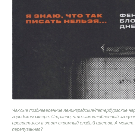
Чахлые поздневесенние ленинградские/петербургские нар
городском сквере. Странно, что самовлюбленный эгоце
превратился в этот скромный слабый цветок. А может, э
перепуганная?