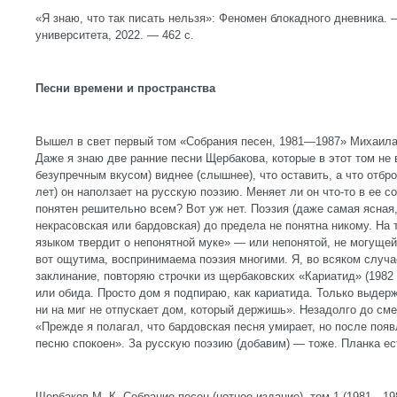
«Я знаю, что так писать нельзя»: Феномен блокадного дневника.
университета, 2022. — 462 с.
Песни времени и пространства
Вышел в свет первый том «Собрания песен, 1981—1987» Михаила
Даже я знаю две ранние песни Щербакова, которые в этот том не 
безупречным вкусом) виднее (слышнее), что оставить, а что отбро
лет) он наползает на русскую поэзию. Меняет ли он что-то в ее с
понятен решительно всем? Вот уж нет. Поэзия (даже самая ясная,
некрасовская или бардовская) до предела не понятна никому. На 
языком твердит о непонятной муке» — или непонятой, не могущей
вот ощутима, воспринимаема поэзия многими. Я, во всяком случа
заклинание, повторяю строчки из щербаковских «Кариатид» (1982 г
или обида. Просто дом я подпираю, как кариатида. Только выдер
ни на миг не отпускает дом, который держишь». Незадолго до см
«Прежде я полагал, что бардовская песня умирает, но после поя
песню спокоен». За русскую поэзию (добавим) — тоже. Планка ес
Щербаков М. К. Собрание песен (нотное издание), том 1 (1981—1