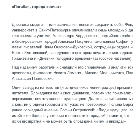
«Погибая, города кричат»
Дневники смерти — или выживания, попыток сохранить себя. Фон
университет в Санкт-Петербурге опубликовали семь блокадных дн
театроведа и учителя Александра Бардовского, партийного рабо
в блокированном городе) Анисима Никулина, школьницы Софьи Г
лавки писателей Нины Обуховой-Духовской, сотрудницы отдела к
Берты Злотниковой, заведующего сектором печати ленинградског
Гришкевича и «Дневник голодного времени» (авторское название)
Над изданием работали и снабдили его справочным и аналитичес
архивисты, филологи: Никита Ломагин, Михаил Мельниченко, Пол
Анастасия Павловские.
Один вывод из их текстов (и из дневников ленинградцев) прямой 
читателя. Блокадники вели свои дневники, потому что понимали: о
переживают нечто ужасное, чудовищное. Д
о
лжно зафиксировать э
с кем, ни с одним городом этот ужас не повторился. Полина Бар
ранее блокадный дневник Софьи Островской: «Люди будущего, за
имейте же больше уважения и нежности к городам! Помните, что, п
их безвозвратна и не может быть оправдана ничем и никогда!»