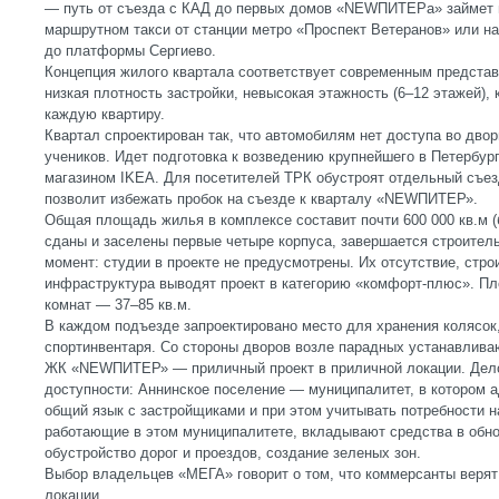
— путь от съезда с КАД до первых домов «NEWПИТЕРa» займет м
маршрутном такси от станции метро «Проспект Ветеранов» или на
до платформы Сергиево.
Концепция жилого квартала соответствует современным предста
низкая плотность застройки, невысокая этажность (6–12 этажей),
каждую квартиру.
Квартал спроектирован так, что автомобилям нет доступа во двор
учеников. Идет подготовка к возведению крупнейшего в Петербур
магазином IKEA. Для посетителей ТРК обустроят отдельный съез
позволит избежать пробок на съезде к кварталу «NEWПИТЕР».
Общая площадь жилья в комплексе составит почти 600 000 кв.м (б
сданы и заселены первые четыре корпуса, завершается строител
момент: студии в проекте не предусмотрены. Их отсутствие, стр
инфраструктура выводят проект в категорию «комфорт-плюс». Пл
комнат — 37–85 кв.м.
В каждом подъезде запроектировано место для хранения колясок,
спортинвентаря. Со стороны дворов возле парадных устанавлива
ЖК «NEWПИТЕР» — приличный проект в приличной локации. Дело 
доступности: Аннинское поселение — муниципалитет, в котором 
общий язык с застройщиками и при этом учитывать потребности 
работающие в этом муниципалитете, вкладывают средства в обн
обустройство дорог и проездов, создание зеленых зон.
Выбор владельцев «МЕГА» говорит о том, что коммерсанты верят 
локации.