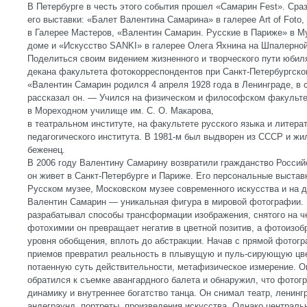
В Петербурге в честь этого события прошел «Самарин Fest». Сра
его выставки: «Балет Валентина Самарина» в галерее Art of Fot
в Галерее Мастеров, «Валентин Самарин. Русские в Париже» в 
доме и «Искусство SANKI» в галерее Олега Яхнина на Шпалерной
Поделиться своим видением жизненного и творческого пути юбил
декана факультета фотокорреспондентов при Санкт-Петербургско
«Валентин Самарин родился 4 апреля 1928 года в Ленинграде, в
рассказал он. — Учился на физическом и философском факульте
в Мореходном училище им. С. О. Макарова,
в театральном институте, на факультете русского языка и литера
педагогического института. В 1981-м был выдворен из СССР и жи
беженец.
В 2006 году Валентину Самарину возвратили гражданство Россий
он живет в Санкт-Петербурге и Париже. Его персональные выста
Русском музее, Московском музее современного искусства и на 
Валентин Самарин — уникальная фигура в мировой фотографии. 
разрабатывал способы трансформации изображения, снятого на 
фотохимии он превращает негатив в цветной позитив, а фотоизо
уровня обобщения, вплоть до абстракции. Начав с прямой фотог
приемов превратил реальность в плывущую и пуль-сирующую цве
потаенную суть действительности, метафизическое измерение. О
обратился к съемке авангардного балета и обнаружил, что фотог
динамику и внутреннее богатство танца. Он снимал театр, ленинг
андеграунд, портреты, произведения искусства. Однако центральн