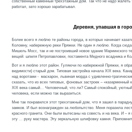
собственный каменный трехэтажный дом. Так что не надо жалеть
работал, зато хорошо зарабатывал.
Деревня, упавшая в гор
Более всего я люблю те районы города, в которых начинает казат
Коломну, набережную реки Пряжки. Не один я люблю. Когда сюда
Мишель Мосс, так и не построивший новое здание Мариинского теа
вещей: шпиля Петропавловки, постамента Медного всадника и К
Вот и я люблю этот район. Гуляючи по набережной Пряжки, я обр
видимости) старый дом. Типовая застройка начала XIX века. Кана
над воротами - маскарон, львиная морда с удивленно-трагическ
сказать, что из всех типовых, фоновых застроек – «казарменный 
XIX века самый… Человечный, что ли? Самый спокойный, уютный
человека, если можно так выразиться.
Мне так понравился этот трехэтажный дом, что я зашел в парадн
замков. И был вознагражден за любопытство. Меня поразила лест
красного гранита. Они были вытесаны на совесть и на века. И – я 
эту … руку мастера. Эту зеркальную шлифовку камня. Припомнить 