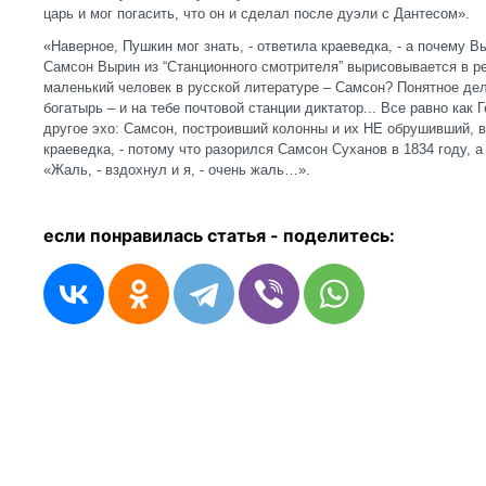
царь и мог погасить, что он и сделал после дуэли с Дантесом».
«Наверное, Пушкин мог знать, - ответила краеведка, - а почему В
Самсон Вырин из “Станционного смотрителя” вырисовывается в ре
маленький человек в русской литературе – Самсон? Понятное дел
богатырь – и на тебе почтовой станции диктатор... Все равно как 
другое эхо: Самсон, построивший колонны и их НЕ обрушивший, ва
краеведка, - потому что разорился Самсон Суханов в 1834 году, а
«Жаль, - вздохнул и я, - очень жаль…».
если понравилась статья - п
оделитесь: