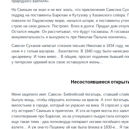
природного ваятеля».
Но Свиньин не знал и не мог знать, что приключения Самсона Су
подряд на постаменты Барклаю и Кутузову у Казанского собора. 
повезли по Ладожскому морю, начался шторм, и постаменты утону
строю на свои деньги. Построил. Влез в долги. Продал дом отк
Остался нищим. Он рассчитывал, что будут госзаказы. А госзаказы
монументальность и вычурность при Николае Палыче кончились..
Самсон Суханов написал слезное письмо Николаю в 1834 году, мо
ноне я с голым васером... Безответно. В 1840 году было написан
цесаревичу. И тоже мимо... В общем, просил подаяние бывший по
у питерских церквей всю свою оставшуюся жизнь...
Несостоявшееся открыт
Меня зацепило имя: Самсон. Библейский богатырь, ставший слабе
былую мощь, чтобы обрушить колонны на врагов. А этот богатырь
милостыню в городе, который он украсил на века. Я спросил у кр
эту историю? Свиньин в приятелях. И эта история могла его заин
стихотворение про Барклая, из-за утонувшего пьедестала которог
еще такая тема - два полководца попирают ногами погибшего мужи
взлете... А уж она-то Пушкину ой как была близка в 1830-е... Я та