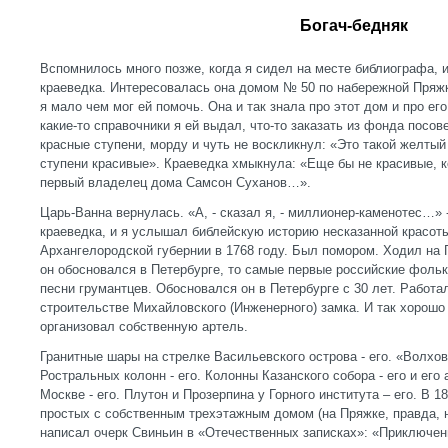
Богач-бедняк
Вспомнилось много позже, когда я сидел на месте библиографа, 
краеведка. Интересовалась она домом № 50 по набережной Пряжк
я мало чем мог ей помочь. Она и так знала про этот дом и про ег
какие-то справочники я ей выдал, что-то заказать из фонда посо
красные ступени, морду и чуть не воскликнул: «Это такой желты
ступени красивые». Краеведка хмыкнула: «Еще бы не красивые, к
первый владелец дома Самсон Суханов…».
Царь-Ванна вернулась. «А, - сказал я, - миллионер-каменотес…» 
краеведка, и я услышал библейскую историю несказанной красот
Архангелородской губернии в 1768 году. Был помором. Ходил на Г
он обосновался в Петербурге, то самые первые российские фоль
песни грумантцев. Обосновался он в Петербурге с 30 лет. Работа
строительстве Михайловского (Инженерного) замка. И так хорошо 
организовал собственную артель.
Гранитные шары на стрелке Васильевского острова - его. «Волхо
Ростральных колонн - его. Колонны Казанского собора - его и его
Москве - его. Плутон и Прозерпина у Горного института – его. В 1
простых с собственным трехэтажным домом (на Пряжке, правда, 
написал очерк Свиньин в «Отечественных записках»: «Приключен