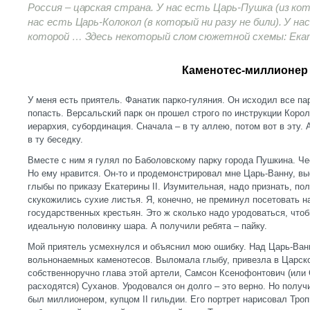
Россия – царская страна. У нас есть Царь-Пушка (из кот
нас есть Царь-Колокол (в который ни разу не били). У на
которой … Здесь некоторый слом сюжетной схемы: Екатер
Каменотес-миллионер
У меня есть приятель. Фанатик парко-гуляния. Он исходил все па
попасть. Версальский парк он прошел строго по инструкции Корол
иерархия, субординация. Сначала – в ту аллею, потом вот в эту. 
в ту беседку.
Вместе с ним я гулял по Баболовскому парку города Пушкина. Че
Но ему нравится. Он-то и продемонстрировал мне Царь-Ванну, вы
глыбы по приказу Екатерины II. Изумительная, надо признать, п
скукожились сухие листья. Я, конечно, не преминул посетовать 
государственных крестьян. Это ж сколько надо уродоваться, чтоб
идеальную половинку шара. А получили ребята – пайку.
Мой приятель усмехнулся и объяснил мою ошибку. Над Царь-Ван
вольнонаемных каменотесов. Выломала глыбу, привезла в Царско
собственноручно глава этой артели, Самсон Ксенофонтович (или
расходятся) Суханов. Уродовался он долго – это верно. Но получи
был миллионером, купцом II гильдии. Его портрет нарисовал Троп