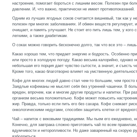
настроение, помогает бороться с лишним весом. Полезен при бол
давлении. И, что важно, практически не имеет противопоказаний.
Одним из лучших ягодных соков считается вишневый, так как у не
полезен при многих заболеваниях. И обмен веществ регулирует, и
очищает, и память улучшает. Не стоит его пить лишь тем, у кого
легкими, а также диабетикам.
О соках можно говорить бесконечно долго, так что все это – лиш
Какао хорошо тем, что придает энергию и бодрость. Особенно пр
или просто в холодную погоду. Какао весьма калорийно, однако н
небольшая его порция дает чувство сытости, а значит, и съесть 
Кроме того, какао благотворно влияет на умственную деятельност
Кофе для многих людей давно стал чем-то большим, чем просто 
Заядлые кофеманы не мыслят себя без утренней чашечки. В бол
вреден, впрочем, как и многие другие продукты и напитки. При р
организм весьма положительно. Кофе может повысить настроение
жир. Правда, только если пить его без сахара. Кофе снижает рис
онкологическими недугами, способен защитить клетки от вредног
Чай – напиток с вековыми традициями. Мы пьем его ежедневно, но
Конечно, для завтрака сложно приготовить чай по всем правилам,
вдумчивости и неторопливости. Но даже заваренный на скорую ру
взбодриться.