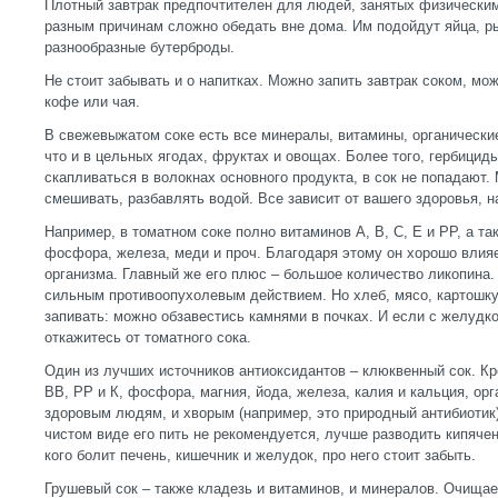
Плотный завтрак предпочтителен для людей, занятых физическим 
разным причинам сложно обедать вне дома. Им подойдут яйца, ры
разнообразные бутерброды.
Не стоит забывать и о напитках. Можно запить завтрак соком, мо
кофе или чая.
В свежевыжатом соке есть все минералы, витамины, органически
что и в цельных ягодах, фруктах и овощах. Более того, гербициды
скапливаться в волокнах основного продукта, в сок не попадают.
смешивать, разбавлять водой. Все зависит от вашего здоровья, н
Например, в томатном соке полно витаминов А, В, С, Е и РР, а та
фосфора, железа, меди и проч. Благодаря этому он хорошо влияе
организма. Главный же его плюс – большое количество ликопина.
сильным противоопухолевым действием. Но хлеб, мясо, картошку,
запивать: можно обзавестись камнями в почках. И если с желудк
откажитесь от томатного сока.
Один из лучших источников антиоксидантов – клюквенный сок. Кро
ВВ, РР и К, фосфора, магния, йода, железа, калия и кальция, орг
здоровым людям, и хворым (например, это природный антибиотик)
чистом виде его пить не рекомендуется, лучше разводить кипячено
кого болит печень, кишечник и желудок, про него стоит забыть.
Грушевый сок – также кладезь и витаминов, и минералов. Очищае