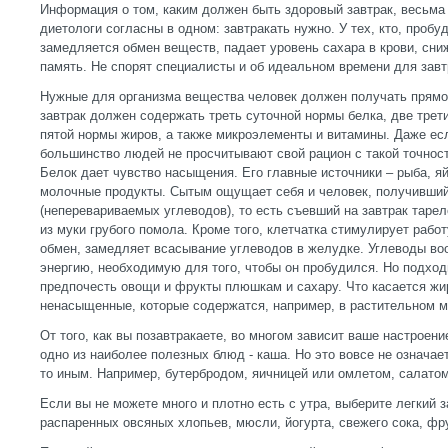
Информация о том, каким должен быть здоровый завтрак, весьма
диетологи согласны в одном: завтракать нужно. У тех, кто, пробу
замедляется обмен веществ, падает уровень сахара в крови, сн
память. Не спорят специалисты и об идеальном времени для завтр
Нужные для организма вещества человек должен получать прямо 
завтрак должен содержать треть суточной нормы белка, две трет
пятой нормы жиров, а также микроэлементы и витамины. Даже ес
большинство людей не просчитывают свой рацион с такой точност
Белок дает чувство насыщения. Его главные источники – рыба, яй
молочные продукты. Сытым ощущает себя и человек, получивший
(неперевариваемых углеводов), то есть съевший на завтрак таре
из муки грубого помола. Кроме того, клетчатка стимулирует рабо
обмен, замедляет всасывание углеводов в желудке. Углеводы во
энергию, необходимую для того, чтобы он пробудился. Но подход
предпочесть овощи и фрукты плюшкам и сахару. Что касается жи
ненасыщенные, которые содержатся, например, в растительном м
От того, как вы позавтракаете, во многом зависит ваше настроен
одно из наиболее полезных блюд - каша. Но это вовсе не означает
то иным. Например, бутербродом, яичницей или омлетом, салатом
Если вы не можете много и плотно есть с утра, выберите легкий з
распаренных овсяных хлопьев, мюсли, йогурта, свежего сока, фр