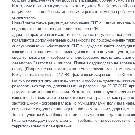
создает определенные неудобства. Например, срочно нужно вызва
И что, объявлять конкурс, заключать с дядей Васей трудовой до
(а дачники — в особенности) привыкли решать текущие проблемы
ограничений.
Новый закон также регулирует отношения СНТ с «индивидуалами» 
садоводстве, но не входит в число членов СНТ.
Здесь на практике возникают интересные «загогулины»: например,
появляются дополнительные обязанности по присоединению таких
обслуживанию их. «Фактически СНТ вынуждают нанять сотрудника
заявки на технологическое присоединение, ставить узел учета, з
сверять показания и требовать с недобросовестных владельцев 
девелопер Святослав Филиппов. Причем садоводство не вправе ни
плату. (Подробнее см. в материале «Новая обуза…» в этом номер
Как указывают юристы, 217–ФЗ фактически закрывает лазейки дл
(за исключением многодетных семей и особо заслуженных ветера
раздавать без торгов, должны быть образованы до 29.07.2017, пр
документами терпланирования. Возможно, такие случаи в регионе 
известно. На практике это мало что изменит: раньше, как правило
застройщиком «договаривалась» с муниципалами, получала надел
собранные с будущих садоводов, шли на межевание, дороги, элек
То есть участки были бесплатными очень условно и для ограничен
Главная «засада» нового закона — требования по соответствию 
территориального планирования.