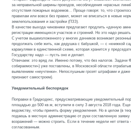
за неправильной ширины проездов, несоблюдения «красных линий
отсутствия пожарных водоемов… Проще говоря: то, что строилось
правилам или вовсе без правил, может не вписаться в новые но
землепользования и застройки (ПЗЗ).
В качестве выхода чиновники предлагают продлить «дачную амн
регистрации имеющихся участков и строений. Но это надо решат
С учетом вышеизложенного у многих дачников возникает резонный
продолжать себе жить, как дедушка с бабушкой, — с «книжкой са
каракулями в единственной схеме, которая хранится у председа
Государству надо — пусть оно и делает.
Отвечаем: это вряд ли. Именно потому, что без налогов. Задачи
собираемости») уже поставлены, в Московской области отрабаты
выявлением «неучтенки». Непослушным грозят штрафами и даже 
признают самостроем).
Уведомительный беспорядок
Поправки в Градкодекс, предусматривающие уведомительный пор
площадью до 500 кв.м, вступили в силу 3 августа 2018 года. Ещ
ведомству, чтобы принять форму уведомления. Но в целом (в тео
подаешь в местную администрацию от руки составленную заявку 
возражений — можно строить. Если в течение недели нет ответа 
согласованным.