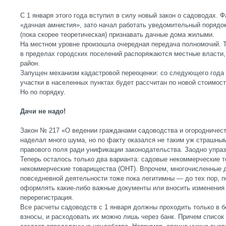
С 1 января этого года вступил в силу новый закон о садоводах. 
«дачная амнистия», зато начал работать уведомительный порядо
(пока скорее теоретическая) признавать дачные дома жилыми.
На местном уровне произошла очередная передача полномочий. 
в пределах городских поселений распоряжаются местные власти, 
район.
Запущен механизм кадастровой переоценки: со следующего года 
участки в населенных пунктах будет рассчитан по новой стоимост
Но по порядку.
Дачи не надо!
Закон № 217 «О ведении гражданами садоводства и огородничес
наделал много шума, но по факту оказался не таким уж страшны
правового поля ради унификации законодательства. Заодно упр
Теперь осталось только два варианта: садовые некоммерческие 
некоммерческие товарищества (ОНТ). Впрочем, многочисленные 
повседневной деятельности тоже пока легитимны — до тех пор, п
оформлять какие-либо важные документы или вносить изменения 
перерегистрация.
Все расчеты садоводств с 1 января должны проходить только в 
взносы, и расходовать их можно лишь через банк. Причем список