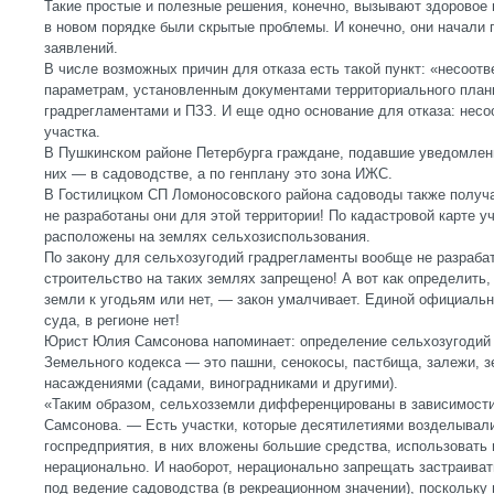
Такие простые и полезные решения, конечно, вызывают здоровое н
в новом порядке были скрытые проблемы. И конечно, они начали 
заявлений.
В числе возможных причин для отказа есть такой пункт: «несоотв
параметрам, установленным документами территориального плани
градрегламентами и ПЗЗ. И еще одно основание для отказа: несо
участка.
В Пушкинском районе Петербурга граждане, подавшие уведомлени
них — в садоводстве, а по генплану это зона ИЖС.
В Гостилицком СП Ломоносовского района садоводы также получа
не разработаны они для этой территории! По кадастровой карте у
расположены на землях сельхозиспользования.
По закону для сельхозугодий градрегламенты вообще не разраба
строительство на таких землях запрещено! А вот как определить,
земли к угодьям или нет, — закон умалчивает. Единой официальн
суда, в регионе нет!
Юрист Юлия Самсонова напоминает: определение сельхозугодий п
Земельного кодекса — это пашни, сенокосы, пастбища, залежи, 
насаждениями (садами, виноградниками и другими).
«Таким образом, сельхозземли дифференцированы в зависимости
Самсонова. — Есть участки, которые десятилетиями возделывали
госпредприятия, в них вложены большие средства, использовать
нерационально. И наоборот, нерационально запрещать застраива
под ведение садоводства (в рекреационном значении), поскольку