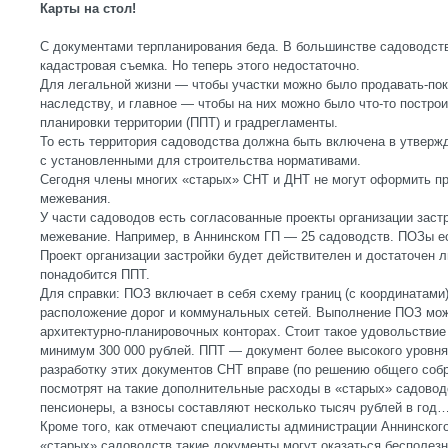
Карты на стол!
С документами терпланирования беда. В большинстве садоводст
кадастровая съемка. Но теперь этого недостаточно.
Для легальной жизни — чтобы участки можно было продавать-пок
наследству, и главное — чтобы на них можно было что-то построи
планировки территории (ППТ) и градрегламенты.
То есть территория садоводства должна быть включена в утвержд
с установленными для строительства нормативами.
Сегодня члены многих «старых» СНТ и ДНТ не могут оформить пр
межевания.
У части садоводов есть согласованные проекты организации зас
межевание. Например, в Аннинском ГП — 25 садоводств. ПОЗы ест
Проект организации застройки будет действителен и достаточен л
понадобится ППТ.
Для справки: ПОЗ включает в себя схему границ (с координатами
расположение дорог и коммунальных сетей. Выполнение ПОЗ мож
архитектурно-планировочных конторах. Стоит такое удовольствие
минимум 300 000 рублей. ППТ — документ более высокого уровня
разработку этих документов СНТ вправе (по решению общего собр
посмотрят на такие дополнительные расходы в «старых» садовод
пенсионеры, а взносы составляют несколько тысяч рублей в год
Кроме того, как отмечают специалисты администрации Аннинского
«старых» садоводств такие документы могут оказаться бесполезн