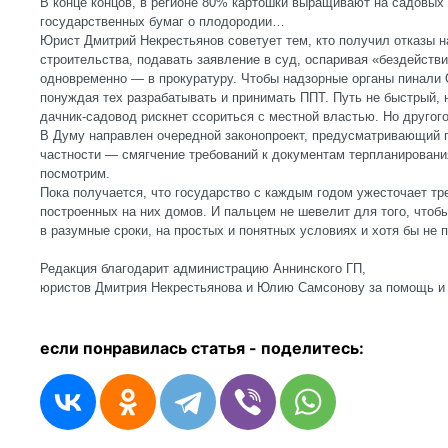
В конце концов, в регионе 80% картошки выращивают на садовых 
государственных бумаг о плодородии…
Юрист Дмитрий Некрестьянов советует тем, кто получил отказы 
строительства, подавать заявление в суд, оспаривая «бездействи
одновременно — в прокуратуру. Чтобы надзорные органы пинали
понуждая тех разрабатывать и принимать ППТ. Путь не быстрый, н
дачник-садовод рискнет ссориться с местной властью. Но другого,
В Думу направлен очередной законопроект, предусматривающий п
частности — смягчение требований к документам терпланировани
посмотрим.
Пока получается, что государство с каждым годом ужесточает тре
построенных на них домов. И пальцем не шевелит для того, чтоб
в разумные сроки, на простых и понятных условиях и хотя бы не 
Редакция благодарит администрацию Аннинского ГП,
юристов Дмитрия Некре­стьянова и Юлию Самсонову за помощь и
если понравилась статья - п
оделитесь: