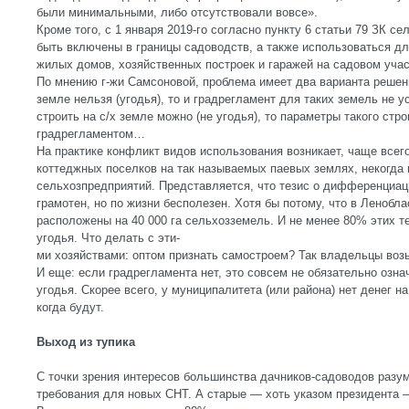
были минимальными, либо отсутствовали вовсе».
Кроме того, с 1 января 2019-го согласно пункту 6 статьи 79 ЗК с
быть включены в границы садоводств, а также использоваться д
жилых домов, хозяйственных построек и гаражей на садовом учас
По мнению г-жи Самсоновой, проблема имеет два варианта решени
земле нельзя (угодья), то и градрегламент для таких земель не у
строить на с/х земле можно (не угодья), то параметры такого ст
градрегламентом…
На практике конфликт видов использования возникает, чаще всего
коттеджных поселков на так называемых паевых землях, некогда
сельхозпредприятий. Представляется, что тезис о дифференциа
грамотен, но по жизни бесполезен. Хотя бы потому, что в Ленобл
расположены на 40 000 га сельхозземель. И не менее 80% этих 
угодья. Что делать с эти-
ми хозяйствами: оптом признать самостроем? Так владельцы воз
И еще: если градрегламента нет, это совсем не обязательно озна
угодья. Скорее всего, у муниципалитета (или района) нет денег н
когда будут.
Выход из тупика
С точки зрения интересов большинства дачников-садоводов разум
требования для новых СНТ. А старые — хоть указом президента —