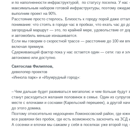
и по наполненности инфраструктурой, по статусу поселка. У на
максимальным набором готовой инфраструктуры, поэтому ожидаем
выполним проект на 90%.
Расстояние просто стерлось. Близость к городу порой даже оттал
понимание: что стоять в городе час в пробках, что ехать час до 
загородный маршрут — это, по крайней мере, удовольствие от до
и автомобиль меньше изнашивается.
Если мы говорим о скоростной трассе — расстояние до 100 км в
включая премиум.
Сдерживающий фактор пока у нас остается один — сети: газ и эл
автономно или доступно.
Святослав Филиппов,
девелопер проектов
«Иннола парк» и «Изумрудный город»:
– Чем дальше будет развиваться мегаполис и чем больше будут 
станут расходиться желания половинок в семье. Один из супруго
месте с елочками и соснами (Карельский перешеек), а другой нач
до этого домика.
Поэтому относительно недооценен Ломоносовский район, где южна
все развязки без пробок, где есть возможность заскочить на ЗСД 
А сосенки и елочки мы сажаем у себя в поселках уже второй год 