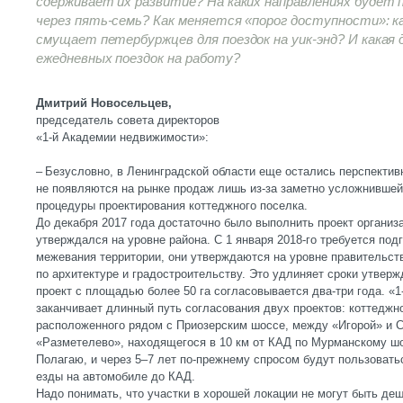
сдерживает их развитие? На каких направлениях будет 
через пять-семь? Как меняется «порог доступности»: к
смущает петербуржцев для поездок на уик-энд? И какая
ежедневных поездок на работу?
Дмитрий Новосельцев,
председатель совета директоров
«1-й Академии недвижимости»:
– Безусловно, в Ленинградской области еще остались перспектив
не появляются на рынке продаж лишь из-за заметно усложнившей
процедуры проектирования коттеджного поселка.
До декабря 2017 года достаточно было выполнить проект организа
утверждался на уровне района. С 1 января 2018-го требуется подг
межевания территории, они утверждаются на уровне правительст
по архитектуре и градостроительству. Это удлиняет сроки утверж
проект с площадью более 50 га согласовывается два-три года. «
заканчивает длинный путь согласования двух проектов: коттеджно
расположенного рядом с Приозерским шоссе, между «Игорой» и С
«Разметелево», находящегося в 10 км от КАД по Мурманскому ш
Полагаю, и через 5–7 лет по-прежнему спросом будут пользовать
езды на автомобиле до КАД.
Надо понимать, что участки в хорошей локации не могут быть деш