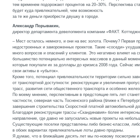
тем временем подорожают процентов на 20–30%. Перспектива ст
будет куда привлекательней, чем возможность
за те же деньги приобрести двушку в городе.
Александр Порывакин,
директор департамента девелопмента компании «ФАКТ. Коттеджн
– Мест осталось немного, и они на вес золота. Почему? Первая 
недостроенных и замороженных проектов. Такие «соседи» ухудша
много вопросов и опасений у клиентов. Это негативно влияет на 
большинство потенциально интересных массивов в данный момен
которые покупали их за доллары до кризиса 2008 года. Сейчас и
свои активы в «убыток».
Кроме того, потенциал привлекательности территории сильно зави
от транспортной доступности: реконструкции и увеличения пропу
трасс, развития сети общественного транспорта и особенно желе
По моему мнению, перспективным в предстоящие пять лет станет
частности, северная часть Тосненского района (ближе к Петербур
завершения строительства Скоростной платной автомобильной до
Благодаря реконструкции трассы «Скандинавия» более интересн
направление, где давно не запускались новые проекты на неболь
Существующие поселки представлены либо бизнес-классом, либ
в обоих вариантах привлекательные лоты давно проданы.
Я думаю, что в ближайшие десять лет мы по-новому посмотрим и