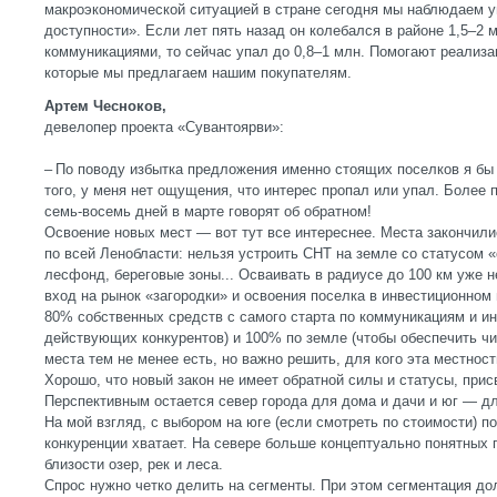
макроэкономической ситуацией в стране сегодня мы наблюдаем у
доступности». Если лет пять назад он колебался в районе 1,5–2 м
коммуникациями, то сейчас упал до 0,8–1 млн. Помогают реализац
которые мы предлагаем нашим покупателям.
Артем Чесноков,
девелопер проекта «Сувантоярви»:
– По поводу избытка предложения именно стоящих поселков я бы
того, у меня нет ощущения, что интерес пропал или упал. Более
семь-восемь дней в марте говорят об обратном!
Освоение новых мест — вот тут все интереснее. Места закончил
по всей Ленобласти: нельзя устроить СНТ на земле со статусом 
лесфонд, береговые зоны... Осваивать в радиусе до 100 км уже н
вход на рынок «загородки» и освоения поселка в инвестиционном 
80% собственных средств с самого старта по коммуникациям и ин
действующих конкурентов) и 100% по земле (чтобы обеспечить чи
места тем не менее есть, но важно решить, для кого эта местнос
Хорошо, что новый закон не имеет обратной силы и статусы, прис
Перспективным остается север города для дома и дачи и юг — дл
На мой взгляд, с выбором на юге (если смотреть по стоимости) п
конкуренции хватает. На севере больше концептуально понятных п
близости озер, рек и леса.
Спрос нужно четко делить на сегменты. При этом сегментация до