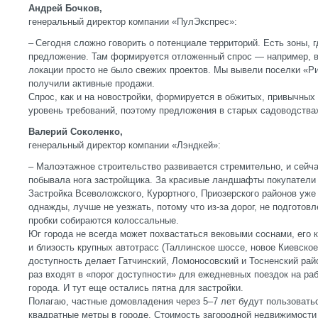
Андрей Бочков,
генеральный директор компании «ПулЭкспрес»:
– Сегодня сложно говорить о потенциале территорий. Есть зоны, г
предложение. Там формируется отложенный спрос — например, в
локации просто не было свежих проектов. Мы вывели поселки «Р
получили активные продажи.
Спрос, как и на новостройки, формируется в обжитых, привычных
уровень требований, поэтому предложения в старых садоводства
Валерий Соколенко,
генеральный директор компании «Лэндкей»:
– Малоэтажное строительство развивается стремительно, и сейчас
побывала нога застройщика. За красивые ландшафты покупатели
Застройка Всеволожского, Курортного, Приозерского районов уже 
однажды, лучше не уезжать, потому что из-за дорог, не подготов
пробки собираются колоссальные.
Юг города не всегда может похвастаться вековыми соснами, его
и близость крупных автотрасс (Таллинское шоссе, новое Киевско
доступность делает Гатчинский, Ломоносовский и Тосненский рай
раз входят в «порог доступности» для ежедневных поездок на ра
города. И тут еще остались пятна для застройки.
Полагаю, частные домовладения через 5–7 лет будут пользоват
квадратные метры в городе. Стоимость загородной недвижимости