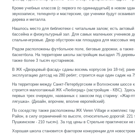
Кроме учебных классов (с первого по одиннадцатый) в новом зда
звукозаписи, телецентр и мастерские, где ученики будут осваива
дерева и металла.
Нашлось место для библиотеки с читальным залом; есть актовый 
бассейна и физкультурный зал. Для самых маленьких учеников 
спальни-игровые. Двор обустроен как площадка для массовых ме
Рядом расположены футбольное поле, беговые дорожки, а также
баскетбола. На территории школы застройщик высадил 75 деревьев
также более 3 тысяч кустарников.
В ЖК «Дворцовый фасад» сданы восемь корпусов (из 18-ти); ране
эксплуатацию детсад на 280 ребят; строится еще один садик на 7
На территории между Санкт-Петербургским и Волхонским шоссе 
строится малоэтажный ЖК «Любоград» (застройщик - КВС). Здесь
первых трех очередях, названных с закосом под старину: «Жар-пт
лягушка». (Дизайн, впрочем, вполне европейский).
По соседству также расположены ЖК Veren Village и комплекс та
Район, в силу ограничений по высоте, относительно дорогой: 221 т
Пушкинском - 210 тысяч). За год цены в Стрельне практически не
Хорошая школа становится фактором конкуренции для новострое